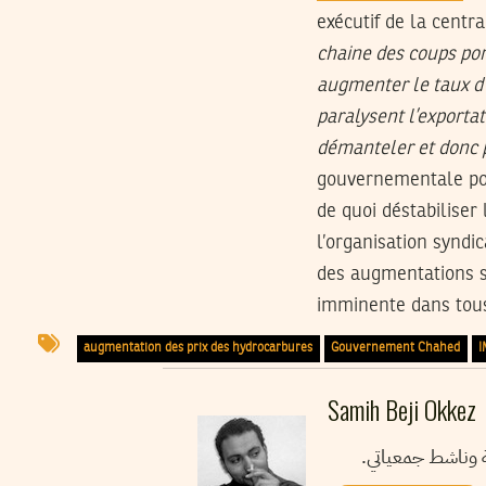
exécutif de la cent
chaine des coups por
augmenter le taux d’
paralysent l’exportat
démanteler et donc p
gouvernementale pou
de quoi déstabilise
l’organisation syn
des augmentations s
imminente dans tous 
augmentation des prix des hydrocarbures
Gouvernement Chahed
I
Samih Beji Okkez
ية وناشط جمعياتي