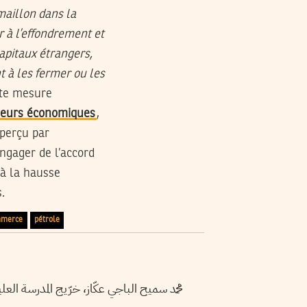
maillon dans la
r à l’effondrement et
apitaux étrangers,
nt à les fermer ou les
tte mesure
cteurs économiques
,
 perçu par
gager de l’accord
 à la hausse
.
mmerce
pétrole
محمد سميح الباجي عكّاز، خرّيج المدرسة .