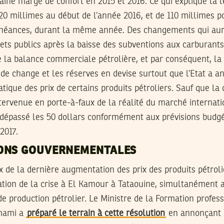
taine marge de confort en 2015 et 2016. Ce qui explique la 
 20 millimes au début de l’année 2016, et de 110 millimes po
chéances, durant la même année. Des changements qui aur
ets publics après la baisse des subventions aux carburants
e la balance commerciale pétrolière, et par conséquent, la
 de change et les réserves en devise surtout que l’Etat a 
tique des prix de certains produits pétroliers. Sauf que la 
ervenue en porte-à-faux de la réalité du marché internatio
s dépassé les 50 dollars conformément aux prévisions budg
2017.
ONS GOUVERNEMENTALES
 de la dernière augmentation des prix des produits pétroli
tion de la crise à El Kamour à Tataouine, simultanément 
 production pétrolier. Le Ministre de la Formation profess
mami a
préparé le terrain à cette résolution
en annonçant l