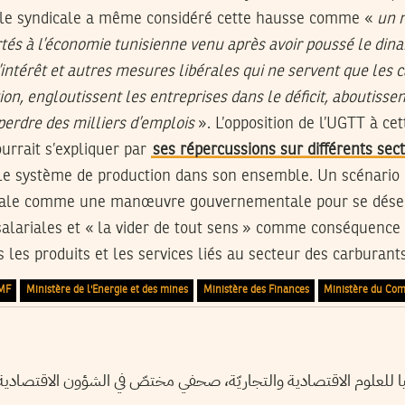
rale syndicale a même considéré cette hausse comme «
un 
tés à l’économie tunisienne venu après avoir poussé le dina
intérêt et autres mesures libérales qui ne servent que les c
ion, engloutissent les entreprises dans le déficit, aboutisse
erdre des milliers d’emplois
». L’opposition de l’UGTT à ce
rrait s’expliquer par
ses répercussions sur différents se
r le système de production dans son ensemble. Un scénario
dicale comme une manœuvre gouvernementale pour se désen
alariales et « la vider de tout sens » comme conséquence
les produits et les services liés au secteur des carburants
MF
Ministère de l'Energie et des mines
Ministère des Finances
Ministère du Co
العليا للعلوم الاقتصادية والتجاريّة، صحفي مختصّ في الشؤون الاقتصاد