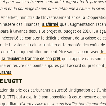
t pourrait se retrouver contraint à augmenter le prix des 
tion et du pompage du pétrole à Tataouine à cause du sit-i
 Abdelkefi, ministre de l’Investissement et de la Coopératio
ministère des Finances,
a affirmé
que l’augmentation récent
éparé à l’avance depuis le projet du budget de 2017. Il a ég
 nécessité de combler le déficit croissant de la caisse de
on de la valeur du dinar tunisien et la montée des coûts de
la dernière augmentation ne peut être sans rapport avec
le
t
la deuxième tranche de son prêt
qui a appelé dans son 
mise en œuvre des points stipulés par l’accord du prêt dont
urants
.
E L’UGTT
ion du prix des carburants a suscité l’indignation de l’Un
il (UGTT) qui a exprimé son opposition à cette mesure dan
a qualifiant d’«
excessive
» et «
sans justification économiq