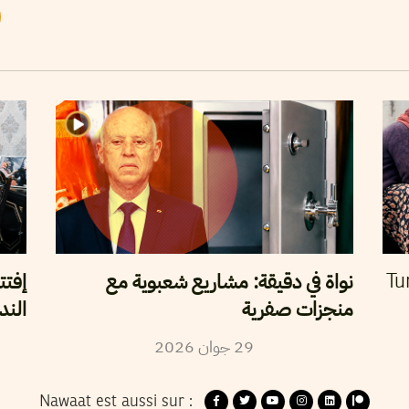
نواة في دقيقة: مشاريع شعبوية مع
إفتت
Tu
منجزات صفرية
الند
2026
جوان
29
Nawaat est aussi sur :