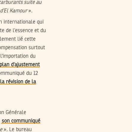
carburants suite au
n d’El Kamour
».
n internationale qui
e de l’essence et du
alement lié cette
 compensation surtout
 l’importation du
 plan d’ajustement
communiqué du 12
la révision de la
ion Générale
s
son communiqué
ue
». Le bureau