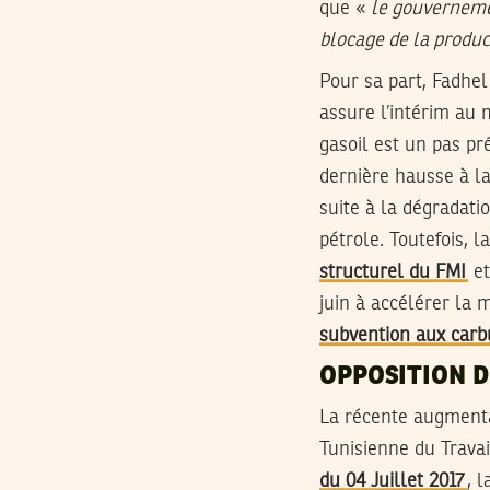
que «
le gouvernemen
blocage de la produc
Pour sa part, Fadhel
assure l’intérim au 
gasoil est un pas pr
dernière hausse à la
suite à la dégradati
pétrole. Toutefois, 
structurel du FMI
e
juin à accélérer la 
subvention aux carb
OPPOSITION D
La récente augmentat
Tunisienne du Trava
du 04 Juillet 2017
, l