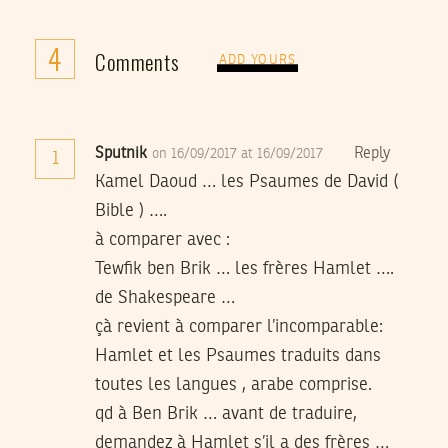
4
Comments
ADD YOURS
Sputnik
Reply
on 16/09/2017 at 16/09/2017
1
Kamel Daoud … les Psaumes de David (
Bible ) ….
à comparer avec :
Tewfik ben Brik … les frères Hamlet ….
de Shakespeare …
çà revient à comparer l’incomparable:
Hamlet et les Psaumes traduits dans
toutes les langues , arabe comprise.
qd à Ben Brik … avant de traduire,
demandez à Hamlet s’il a des frères …