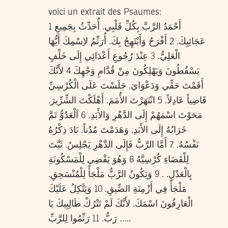
voici un extrait des Psaumes:
1 أَحْمَدُ الرَّبَّ بِكُلِّ قَلْبِي. أُحَدِّثُ بِجَمِيعِ
عَجَائِبِكَ. 2 أَفْرَحُ وَأَبْتَهِجُ بِكَ. أُرَنِّمُ لاِسْمِكَ أَيُّهَا
الْعَلِيُّ. 3 عِنْدَ رُجُوعِ أَعْدَائِي إِلَى خَلْفٍ
يَسْقُطُونَ وَيَهْلِكُونَ مِنْ قُدَّامِ وَجْهِكَ 4 لأَنَّكَ
أَقَمْتَ حَقِّي وَدَعْوَايَ. جَلَسْتَ عَلَى الْكُرْسِيِّ
قَاضِياً عَادِلاً. 5 انْتَهَرْتَ الأُمَمَ. أَهْلَكْتَ الشِّرِّيرَ.
مَحَوْتَ اسْمَهُمْ إِلَى الدَّهْرِ وَالأَبَدِ. 6 اَلْعَدُوُّ تَمَّ
خَرَابُهُ إِلَى الأَبَدِ. وَهَدَمْتَ مُدُناً. بَادَ ذِكْرُهُ
نَفْسُهُ. 7 أَمَّا الرَّبُّ فَإِلَى الدَّهْرِ يَجْلِسُ. ثَبَّتَ
لِلْقَضَاءِ كُرْسِيَّهُ 8 وَهُوَ يَقْضِي لِلْمَسْكُونَةِ
بِالْعَدْلِ. . 9 وَيَكُونُ الرَّبُّ مَلْجَأً لِلْمُنْسَحِقِ.
مَلْجَأً فِي أَزْمِنَةِ الضِّيقِ. 10 وَيَتَّكِلُ عَلَيْكَ
الْعَارِفُونَ اسْمَكَ. لأَنَّكَ لَمْ تَتْرُكْ طَالِبِيكَ يَا
رَبُّ. 11 رَنِّمُوا لِلرَّبِّ …..