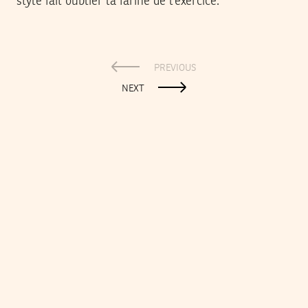
style fait oublier la farine de l’exercice.
PREVIOUS
NEXT