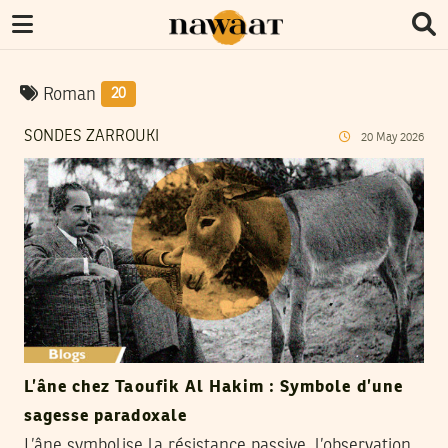
Roman
20
SONDES ZARROUKI
20
May
2026
L’âne chez Taoufik Al Hakim : Symbole d’une
sagesse paradoxale
L’âne symbolise la résistance passive, l’observation