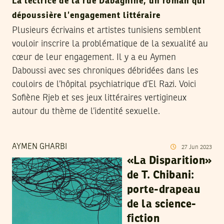
La lectrice de la rue Dabaghine, un roman qui
dépoussière l’engagement littéraire
Plusieurs écrivains et artistes tunisiens semblent
vouloir inscrire la problématique de la sexualité au
cœur de leur engagement. Il y a eu Aymen
Daboussi avec ses chroniques débridées dans les
couloirs de l’hôpital psychiatrique d’El Razi. Voici
Sofiène Rjeb et ses jeux littéraires vertigineux
autour du thème de l’identité sexuelle.
AYMEN GHARBI
27
Jun
2023
«La Disparition»
de T. Chibani:
porte-drapeau
de la science-
fiction