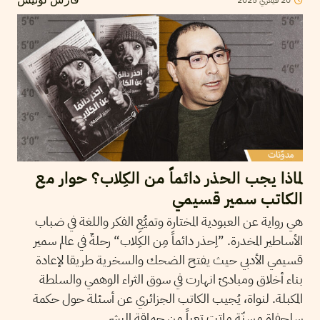
2025
فيفري
20
فارس لونيس
لماذا يجب الحذر دائماً من الكِلاب؟ حوار مع
الكاتب سمير قسيمي
هي رواية عن العبودية المختارة وتميُّعِ الفكر واللغة في ضباب
الأساطير المخدرة. ”اِحذر دائماً مِن الكِلاب“ رحلةٌ في عالم سمير
قسيمي الأدبي حيث يفتح الضحك والسخرية طريقا لإعادة
بناء أخلاق ومبادئ انهارت في سوق الثراء الوهمي والسلطة
المكبلة. لنواة، يُجيب الكاتب الجزائري عن أسئلة حول حكمة
سلحفاة مسنّة ماتت تعباً من حماقة البشر.