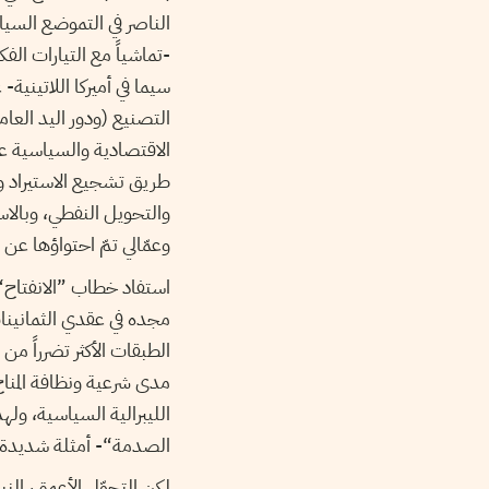
-تماشياً مع التيارات الفك
سيما في أميركا اللاتينية
التصنيع (ودور اليد العام
الاقتصادية والسياسية عل
والتحويل النفطي، وبالا
وعمّالي تمّ احتواؤها عن
استفاد خطاب ”الانفتاح“
مجده في عقدي الثمانينات
الطبقات الأكثر تضرراً من
مدى شرعية ونظافة المناخ 
الليبرالية السياسية، وله
الصدمة“- أمثلة شديدة ال
لكن التحوّل الأعمق، النيو