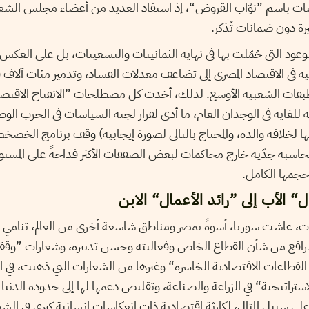
ات باسم ”نوّاب القروض“، إذ استفاد العديد من أعضاء مجلس الش
 دون ضمانات تُذكر.
د التي حُمّلت بها في نهاية الثمانينات والتسعينات، بل على العكس تما
لية في الاقتصاد المصري إلى تضاعف معدلات الفساد، وتدمير مئات آلا
طبقات الشعبية الأوسع. لذلك، أخذت كل مصطلحات ”الانفتاح الاقتص
غاية في الوجدان العام، ما أدى لقرار لجنة السياسات في الحزب الوطن
نها لخلافة والده، والمحتاج بالتالي لصورة إيجابية) وقف برنامج الخص
حاسبة جدّية خارج محاكمات لبعض الصفقات الأكثر فداحةً على المستوى
حجمها الكامل.
“ الأب إلى ”رائد الأعمال“ الابن
ينات، عاشت سوريا، أسوةً بمصر ومناطق شاسعة أخرى من العالم، تنامي تأ
والرافع من شأن القطاع الخاص وفعاليته وحسن تدبيره، وشعارات ”وقف
 القطاعات الاقتصادية الخاسرة“ وغيرها من الشعارات التي ذهبت، في
ستراتيجية“ في الزراعة والصناعة، وتقليص دعمها لها إلى حدوده الدنيا 
على سبيل المثال، لكارثة اقتصادية ذات انعكاسات إنسانية كبرى في الشم