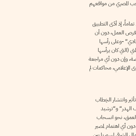
عب المصري من مواقعهم
ماً، إذ أدّى التطبيق
ف فرص العمل، دون أن
ادي“ -وعلى رأسها
ي (التي كان يرأسها
خصة، وإن دون أي مراجعة
 الإعلامي، محاكمات لم
ثير وانتشار الخِطاب
 الهدر“ و“ترشيد
 العمق، نحو انسحاب
دون أي اهتمام لمصير
ال الشرقي لسوريا بين