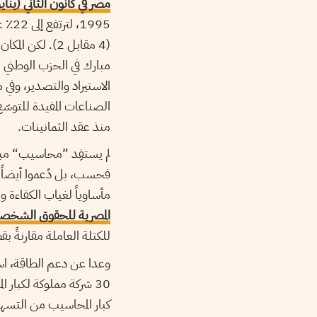
مصر في كانون الثاني (يناير) 18
(4 مقابل 2). ل
مبارك في الحزب الوطني ال
الاستيراد والتصدير، وفي 
الصناعات المفيدة للتوسّع
منذ عقد الثمانينات.
لم يستفِد ”محاسيب“ مبا
فحسب، بل دُعموا أيضاً 
مأساوياً لغياب الكفاءة 
المصرية للحقوق الشخصية ع
للكتلة العاملة مقارنةً 
وعدا عن دعم الطاقة، است
كبار المحاسيب من التسهي