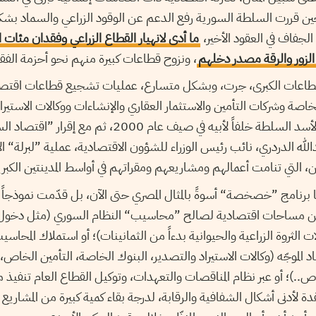
ي 2006 و2010، حين قررت السلطة السورية رفع الدعم عن الوقود الزراعي والسماد 
جفاف في العقود الأخير،
ما أدى لانهيار القطاع الزراعي وفقدان مئات
لزور والرقة مصدر دخلهم
، ونزوح قطاعات كبيرة منهم نحو أحزمة الفقر 
طاعات الكبرى، جرت، وبشكل متسارع، عمليات تشجيع قطاعات اقتصاد
اصة وشركات التأمين والاستثمار العقاري والإنشاءات ووكالات الاستيرا
خصوصاً بعد تولي بشار الأسد السلطة خلفاً لأبيه في صيف ع
دالله الدردري، نائب رئيس الوزراء للشؤون الاقتصادية، عملية ”لبرلة“ 
ن، التي تنامت أعمالهم ومشاريعهم ومقراتهم في أواسط المدينتين الك
برنامج ”خصخصة“ أسوةً بالمثال المصري حتى الآن، بل قدّمت نموذجاً مخت
من مساحات اقتصادية لصالح ”محاسيب“ النظام السوري (مثل دخول 
لثروة الزراعية والحيوانية بدءاً من الثمانينات)؛ أو استملاك المحاسي
د الموجّه (وكالات الاستيراد والتصدير، البنوك الخاصة، التأمين الخاص
اص..)؛ أو عبر نظام المناقصات والتعهدات، وتوكيل القطاع العام تنفيذ 
 لأدنى أشكال الشفافية والرقابة، لدرجة بقاء كمية كبيرة من المشاريع