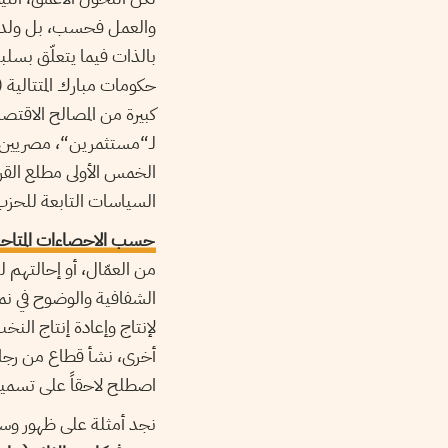
والعمل فحسب، بل ولدت كم
بالذات فيما يتعلّق بسل
كبيرة من المصالح الاقتصاد
لـ“مستثمرين“، مصريين 
السياسات التابعة للحزب
حسب الاحصاءات المتاح
من العمّال، أو إحالتهم 
الشفافية والوضوح في نم
لإنتاج وإعادة إنتاج النخب
أخرى، نشأ قطاع من رجال 
اصطلح لاحقاً على تسميت
نجد أمثلة على ظهور وسط