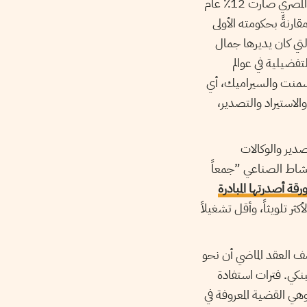
، حيث يشير الهضيبي إلى أن نسبة ”رجال الأعمال“ في البرلمان المصري صارت 12٪ عام
ثاني مقارنةً بحكومته الأولى
ت التي كان يديرها جمال
تفضيلية في عوالم
لإسمنت والسيراميك، أي
الاستيراد والتصدير،
دير والوكالات
نشاط الصناعي ”جمعاً
رقة أصدرتها المبادرة
ر تلويثاً، وأقل تشغيلاً
صف العقد الماضي أن نحو
متوفّرة للاقتراض البنكي. فترات استفادة
هي القضية المعروفة في