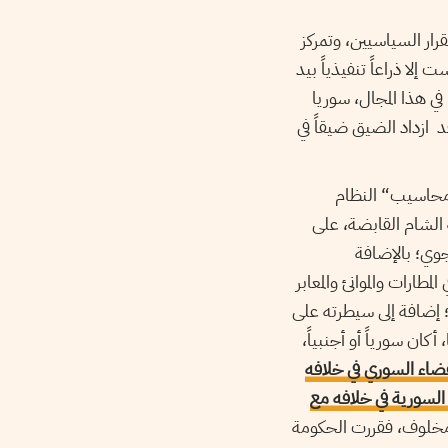
ار السياسيين، وتمركز
إلا ذراعاً تنفيذياً بيد
في هذا المجال، سوريا
 ازداد الضيق ضيقاً في
”محاسيب“ النظام
الشام القابضة، على
وي؛ بالإضافة
مطارات والموانئ والمعابر
؛ إضافة إلى سيطرته على
ان سورياً أو أجنبياً،
ضاء السوري في خلافه
السورية في خلافه مع
ي مخلوف، فقررت الحكومة