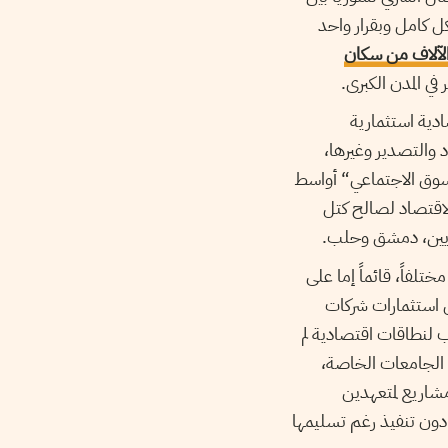
بشكل كامل وبقرار واحد
 الآلاف من سكان
في المدن الكبرى.
ية استثمارية
د والتصدير وغيرها،
ام 2000، ثم مع إقرار ”اقتصاد السوق الاجتماعي“ أواسط
الاقتصاد لصالح كتل
بريين، دمشق وحلب.
لفاً، قائماً إما على
استثمارات شركات
ب لنطاقات اقتصادية لم
، الجامعات الخاصة،
مشاريع لمتعهدين
 دون تنفيذ رغم تسليمها