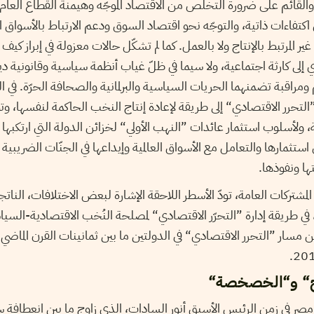
ة، والقائم على ضرورة التخلّص من الاقتصاد الموجّه وهيمنة القطاع العام
اكتفاءات ذاتية، والتوجّه نحو اقتصاد السوق ودعم الارتباط بالأسواق ا
 غير المرتبط بالإنتاج ولا بالعمل. كما لم تشكّل حالات معزولة في إبراز كيف
ي إلى كارثة اجتماعية، ولا سيما في ظلّ غياب أنظمة سياسية وقانونية د
مراقبة تضمنهما الحريات السياسية والبرلمانية والصحافة الحرّة. في ال
”التحرر الاقتصادي“ إلى طريقة لإعادة إنتاج النخب الحاكمة لنفسها، و
لأسلوب استثمار عائدات ”النهب الأولي“ لخزائن الدولة التي ارتكبها
استثمارها والتعامل مع الأسواق العالمية وإيداعها في الجنّات الضريبية و
ها ونفوذها.
المشتركات العامة، تودّ الأسطر اللاحقة الإشارة لبعض الاختلافات، النات
في طريقة إدارة ”التحرّر الاقتصادي“ لمصلحة النُخب الاقتصادية-السي
ن مسار ”التحرر الاقتصادي“ في الدولتين ما بين ثمانينات القرن الماضي 
اح“ و“الخصخصة“
مصر في زمن الرئيس الأسبق أنور السادات، الذي زاوج ما بين انعطافة