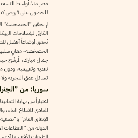
مصر منذ أواسط التسعين
للحصول على قروض كبيرة
لم تحقق ”الخصخصة“ الوعو
الكارثي للإصلاحات الهيك
تُحقق أوضاعاً أفضل لل
الخصخصة- معانٍ سلبية لل
جمال مبارك، المُرشّح حي
نقدية وتقييمية، ودون م
تسائل عمق التجربة ولا 
سوريا: من ”الجنرال
اعتباراً من نهاية الثمان
المعادي للقطاع العام، 
الإنفاق العام“ و“تصفية
الدولة من ”القطاعات الا
الطبقات الأفقر، ما أدى، 