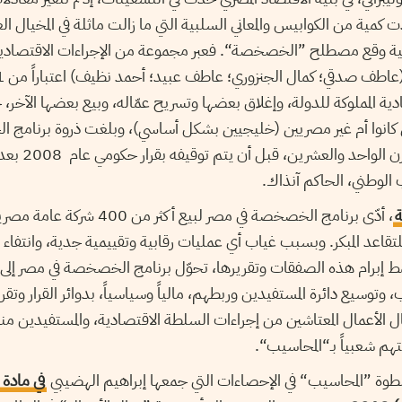
ية من الكوابيس والمعاني السلبية التي ما زالت ماثلة في المخيال الع
بية وقع مصطلح ”الخصخصة“. فعبر مجموعة من الإجراءات الاقتصادية
ية المملوكة للدولة، وإغلاق بعضها وتسريح عمّاله، وبيع بعضها الآخر، جزئي
كانوا أم غير مصريين (خليجيين بشكل أساسي)، وبلغت ذروة برنامج 
الخمس الأولى مطلع ال
 الوطني، الحاكم آنذاك.
ة
، أدّى برنامج الخصخصة في مصر لبيع 
للتقاعد المبكر. وبسبب غياب أي عمليات رقابية وتقييمية جدية، وانتفاء
ط إبرام هذه الصفقات وتقريرها، تحوّل برنامج الخصخصة في مصر إلى
، وتوسيع دائرة المستفيدين وربطهم، مالياً وسياسياً، بدوائر القرار وتقر
الأعمال المعتاشين من إجراءات السلطة الاقتصادية، والمستفيدين منها 
هم شعبياً بـ“المحاسيب“.
وة ”المحاسيب“ في الإحصاءات التي جمعها إبراهيم الهضيبي
في مادة