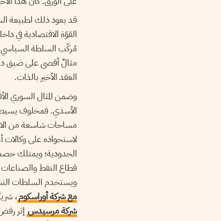
على الورق. كان هذا الأخ
قد يعود ذلك لطبيعة الس
القوّة الاقتصادية في داخل
مُركّب السلطة السياسي وا
مثالٌ أقصى على ضيق دائر
العقد الأخير بالذات.
وضمن المثال السوري الأ
الأسدي. فمخلوف يسيطر، 
مساحات شاسعة من الاقتص
لاستحواذه على وكالات أغلب
الحدودية؛ ويمتلك حصصاً 
قطاع النفط والصناعات الم
ويستخدم السلطات التشر
مع شركة أوراسكوم
، شريك
شركة مرسيدس
إثر رفض 