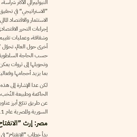
النيوليبرالي الأكثر شراس
”الاستراتيجي“ في تحقيق 
الاستثمار والاقتصاد المالي
إجراءات التحرر الاقتصاد
وشفافة، وعمليات تقييم و
أخرى حول العالم، تحوّل 
حسب الحاجة السلطوية، و
وتحويلها إلى ثروات يمكن 
بما يزيد أحجامها وفعاليت
لكن عدا الإشارة إلى هذه 
الحاكمة وطبيعة النُخب، 
عن طريق تتبّع أبرز عناوي
السورية والمصرية عام 2011.
مصر: إرث ”الانفت
بدأ خطاب ”الانفتاح“ في 