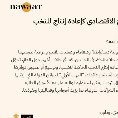
 الاقتصادي كإعادة إنتاج للنخب
Yassi
ونية ديمقراطية وشفافة، وعمليات تقييم ومراقبة تضمنهما
صحافة الحرّة. في الحالتين. كما في حالات أخرى حول العالم، تحوّل
عادة إنتاج النخب الحاكمة لنفسها، وتوسيع أو تضييق دوائرها
ستثمار عائدات ”النهب الأولي“ لخزائن الدولة التي ارتكبها
ى ثروات يمكن استثمارها والتعامل مع الأسواق العالمية
ء الشراكات الدولية، بما يزيد أحجامها وفعاليتها ونفوذها.
ادي، وطوره
إقتصاد