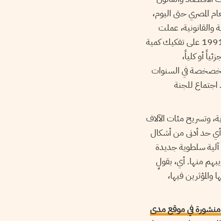
ام المصري حتى اليوم،
 والقانونية، عملت
حكومات مبارك المتتالية (عاطف صدقي؛ كمال الجنزوري؛ عاطف عبيد؛ أحمد نظيف) اعتباراً من 1991 على تفكيك كمية
اً أو كلياً،
الخصخصة في السنوات
قرن الواحد والعشرين، قبل أن يتم توقيفه بقرار حكومي عام 2008 بعد اجتماع للجنة
أكثر من 400 شركة عامة مصرية، وتسريح مئات الآلاف
 أي حد أدنى من أشكال
 آلية سلطوية جديدة
يبهم منها. أي، بقولٍ
والمؤثرين فيها،
 منشورة في موقع مدى