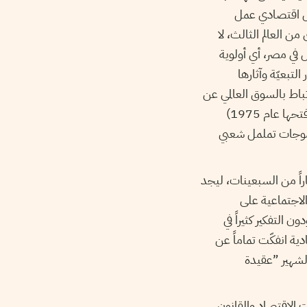
طاب والعقيدة بعد حرب تشرين الأول (أكتوبر) 1973، وتحوّل اقتصادي عمل
من العالم الثالث، لا
ل في مصر، أي أولوية
لتبعيّة وآثارها
باط بالسوق العالمي عن
طريق تشجيع الاستيراد والتصدير، والاهتمام أكثر بنشاطات مثل ريع قناة السويس (التي أعيد فتحها عام 1975)
 موجات تململ شعبي
اً من السبعينات، ليجد
الاجتماعية على
 التفكير كثيراً في
دية انفكّت تماماً عن
الشهير ”عقيدة
ات الاقتصاد والقانون