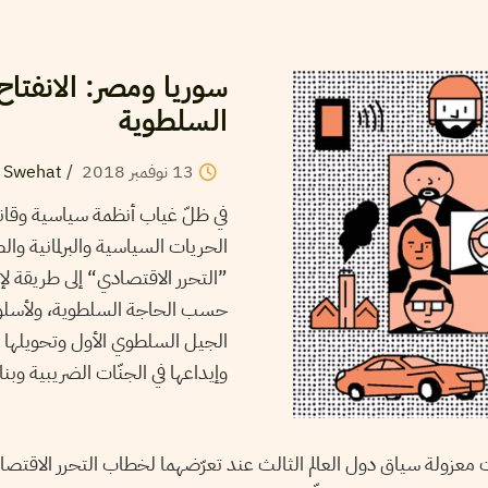
سوريا ومصر: الانفتاح
السلطوية
13
نوفمبر
2018
/
n Swehat
في ظلّ غياب أنظمة سياسية وقان
الحريات السياسية والبرلمانية وال
”التحرر الاقتصادي“ إلى طريقة لإ
حسب الحاجة السلطوية، ولأسلوب ا
الجيل السلطوي الأول وتحويلها إل
وإيداعها في الجنّات الضريبية وبنا
 معزولة سياق دول العالم الثالث عند تعرّضهما لخطاب التحرر الاقتص