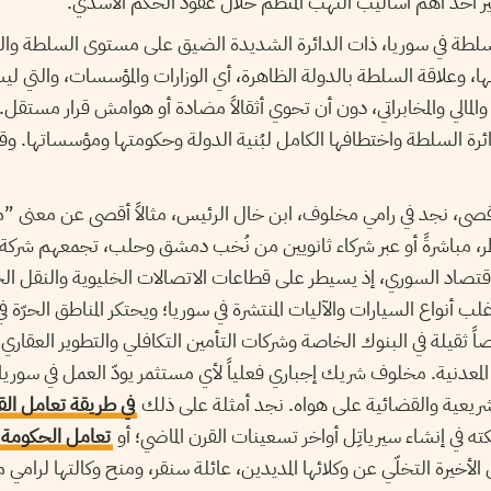
ير أحد أهم أساليب النهب المنظّم خلال عقود الحكم الأسدي.
لطة في سوريا، ذات الدائرة الشديدة الضيق على مستوى السلطة والقر
ها، وعلاقة السلطة بالدولة الظاهرة، أي الوزارات والمؤسسات، والتي ليست 
لمالي والمخابراتي، دون أن تحوي أثقالاً مضادة أو هوامش قرار مستقل. 
ة السلطة واختطافها الكامل لبُنية الدولة وحكومتها ومؤسساتها. وقد
قصى، نجد في رامي مخلوف، ابن خال الرئيس، مثالاً أقصى عن معنى 
مباشرةً أو عبر شركاء ثانويين من نُخب دمشق وحلب، تجمعهم شركة 
اد السوري، إذ يسيطر على قطاعات الاتصالات الخليوية والنقل الج
 أنواع السيارات والآليات المنتشرة في سوريا؛ ويحتكر المناطق الحرّة في ال
ثقيلة في البنوك الخاصة وشركات التأمين التكافلي والتطوير العقاري
عدنية. مخلوف شريك إجباري فعلياً لأي مستثمر يودّ العمل في سوريا، أك
يعية والقضائية على هواه. نجد أمثلة على ذلك
في طريقة تعامل الق
ته في إنشاء سيرياتِل أواخر تسعينات القرن الماضي؛ أو
تعامل الحكومة 
الأخيرة التخلّي عن وكلائها المديدين، عائلة سنقر، ومنح وكالتها لرام