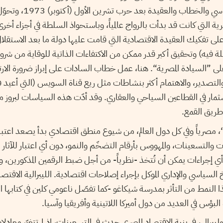
الناصر في التموضع السياسي والخ
رية التي كانت قد بدأت بالرواج عالمياً، وباستحواذ السلطة في أجزاء أخرى 
- على تفكيك العقيدة الاقتصادية التي قامت عليها دولة ما بعد الاستقلا
لة فيه) وتحقيق أكبر قدر ممكن من الاكتفاءات الذاتية للوقاية من شرور ا
ى ”السيادة المصرية“. هنا، عمل خطاب السادات على إبراز ضرورة الارت
سثمار في القطاعين السياحي والعقاري. وقد أدّت هذه السياسات لبروز
 طريق القمع.
، مصرياً وفي كل دول العالم، من شيوع منطق اقتصادي بدأ يصعد اعتبار
 والتسعينات، والمهووس بأرقام التضخّم والنمو، دون أي اعتبار للآثار 
 أي إجراءات يمكن أن تُتخذ -نظرياً- من أجل ضبط الرقمين المذكورين، ودون
السياسي والإداري الموكل بإجراء إصلاحات اقتصادية. الليبرالية الاقتصا
ذا النمط من التأثر بمدرسة شيكاغو -كما تفصّل ناعومي كلين في كتابها 
بؤس في العديد من دول أميركا اللاتينية وأفريقيا وآسيا.
ليبرالي، في بنية الاقتصاد المصري حدث في التسعينات، إذ لم تتغيّر معادل