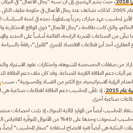
20
1995، لترتفع إلى 22٪ عام 2005. كذلك، تضاعف عدد رجال الأعمال في حكومة نظيف ال
كن المكان الأبرز لمحاسيب عهد مبارك، رمزياً وسلطوياً، نجده في لجنة السياسا
حاكم، والتي كانت طافحة بـ“رجال الأعمال“ ذوي المواقع الاحتكارية وال
ما تبقّى من الصناعات المصرية الرابحة، القائمة أساساً على الحديد وا
 العقاري، أحد أبرز قطاعات الاقتصاد المصري ”الملبرل“، رفقةَ بالسياحة و
رك من صفقات الخصخصة المشبوهة، واحتكارات عقود الاستيراد والتص
عبر آليات دعم الطاقة اللازمة للصناعة. وقد كان ملف دعم الطاقة لل
وانعدام الرؤية الاستراتيجية، مع الكثير من الفساد والمحسوبية“، حسب
و
ام 2015
، إذ تلقّى المحاسيب دعم الطاقة لقطاعات صناعية هي الأكث
بقطاعات صناعية أخرى.
فاد المحاسيب أيضاً من الموارد المالية للبنوك، إذ بيّنت احصاءات منت
30 شركة مملوكة لكبار المحاسيب استحوذت وحدها على 40% من الأموال ال
لات البنكية هي أيضاً فترة افتضاح استفادة ”صغار المحاسيب“ أيضاً، و