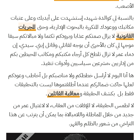
.
الأصعب
بالنسبة لي كوالدة شهيد، إستشهدت على أيديك وعلى عتبات
مكاتبك ووعودك المتكررة بالبحوث الإدارية، وحتى
المجريات
القانونية
لا يزال صمتكم عذابا وبرودكم تكتما ولا مبالاتكم سيفا
موجها لي كان بالأحرى أن يوجه لقاتلي وقاتل إبني. سيدي، إن
دماء عمر لا تزال تلطخ كل أرجاء مكتبكم ومكاتب المحيطين بكم
.
من إداريين ،مشرعين ،سياسيين وأدوات تنفيذ
ها أنا اليوم لا أراسل خططكم ولا مناصبكم بل أخاطب وعودكم
لعلها حاكت ضمائركم عندما أطلقتموها ليست بالتحقيقات
.
معاقبة القاتلين
فقط بل بكشف الحقيقة و
لا لطمس الحقيقة، لا للإفلات من العقاب، لا لاغتيال عمر من
جديد من خلال المماطلة واللامبالاة بما يمكن أن يترتب عن هذا
التراخي من شعور بالظلم والقهر.