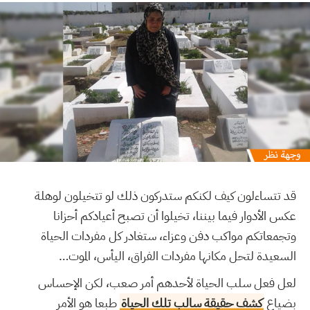
قد تتساءلون كيف لكنكم ستدركون ذلك لو تتخيلون لوهلة
عكس الأدوار فيما بيننا، تخيلوا أن تصبح أعيادكم أحزانا
وتجمعاتكم مواكب دفن وعزاء، ستغادر كل مفردات الحياة
…
السعيدة لتحل مكانها مفردات الفراق، اليأس، الموت
لعل فعل سلب الحياة لأحدهم أمر صعب، لكن الإحساس
بضياع
كشف حقيقة سالب تلك الحياة
طبعا هو الأمر