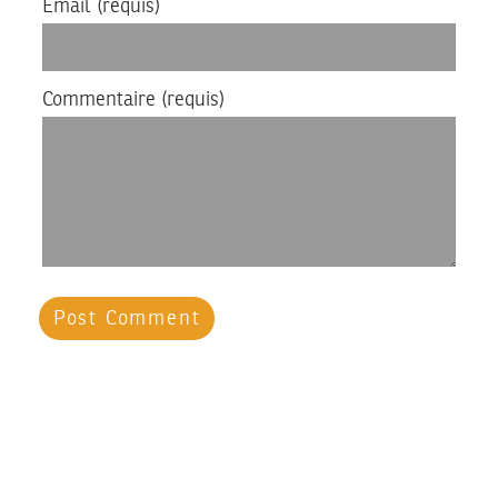
Email
(requis)
Commentaire
(requis)