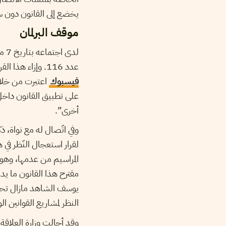
يخضع إلى القانون دون سو
موقف البرلمان
لدى اجتماعه بتاريخ 7 ماي 2020، أقرّ مكتب المجلس
عدد 116. وإزاء هذا القرار نشرت النائبة نسرين العماري عن كتلة الإصلاح الوطني وعضو مكتب المجلس
فيسبوك
اعتبرت من خلال
على تطبيق القانون داخل
أخرى”.
وفي اتّصال له مع نواة، 
لقرار استعجال النّظر في ه
المراسيم من عدمها، وهو 
مقترح هذا القانون ما يد
يوسف الشاهد مازال تحت أ
النظر لمشاريع القوانين ا