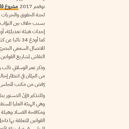
نوفمبر 2017
مشروع قان
لجنة الحقوق والحريات وا
بسبب خلاف بين النوّاب
إحداث هيئة تعديليّة، أو إ
للاتصال السمعي البصري ي
النقاش لمشاريع القوانين 
وذكر عمر الوسلاتي نائب 
من البرلمان في انتظار إ
رُفض من مكتب المجلس منذ 3 أ
وللتذكير فإنّ الدستور 
وهي الهيئة العليا المست
ومكافحة الفساد وهيئة ح
القوانين المتعلقة بها د
المجلس في غياب تامّ لأيّ