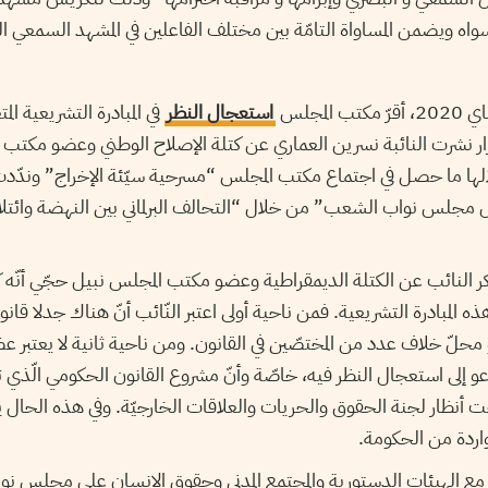
اه ويضمن المساواة التامّة بين مختلف الفاعلين في المشهد السمعي ا
استعجال النظر
في المبادرة التشريعية الم
ها ما حصل في اجتماع مكتب المجلس “مسرحية سيّئة الإخراج” وندّدت
 مجلس نواب الشعب” من خلال “التحالف البرلماني بين النهضة وائتلا
ذكر النائب عن الكتلة الديمقراطية وعضو مكتب المجلس نبيل حجّي أنّه 
ذه المبادرة التشريعية. فمن ناحية أولى اعتبر النّائب أنّ هناك جدلا قانون
محلّ خلاف عدد من المختصّين في القانون. ومن ناحية ثانية لا يعتبر ع
عو إلى استعجال النظر فيه، خاصّة وأنّ مشروع القانون الحكومي الّذي
نظار لجنة الحقوق والحريات والعلاقات الخارجيّة. وفي هذه الحال يم
لواردة من الحكومة.