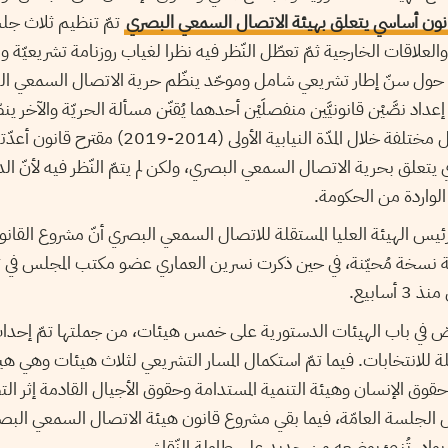
ون أساسي يتعلق بهيئة الاتصال السمعي البصري
تمّ تنظيم ثلاث ج
لعلاقات الخارجية ثمّ تعطّل النّظر فيه نظرا لغياب روزنامة تشريعيّة 
 حول سنّ إطار تشريعي شامل وموحّد ينظّم حرية الاتصال السمعي ا
عداد نصَّيْن قانونيَّين منفصلَيْن أحدهما يُقنّن مسألة الحريّة والآخر ي
كما أودع 34 نائبا عن كتل مختلفة خلال المدّة النيابية
تعلق بحرية الاتصال السمعي البصري، ولكن لم يتمّ النّظر فيه لأنّ الدس
الواردة من الحكومة.
رئيس الهيئة العليا المستقلة للاتصال السمعي البصري أنّ مشروع الق
حالة نسخة مُحيّنة، في حين ذكرت نسرين العماري عضو مكتب المجلس في ت
سابيع.
ينصّ في باب الهيئات الدستورية على خمس هيئات، من جملتها تمّ إحد
قلة للانتخابات. فيما تمّ استكمال المسار التشريعي لثلاث هيئات وهي ه
قوق الإنسان وهيئة التنمية المستدامة وحقوق الأجيال القادمة إثر 
اخل الجلسة العامّة، فيما بقي مشروع قانون هيئة الاتصال السمعي البص
 بوادر تُنبئ بوضعه من جديد على طاولة النّقاش.