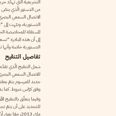
من الدستور الّذي ينصّ ع
الاتصال السمعي البصري.
الدستورية، ونبّهت إلى “
المستقلة للمحاصصة الحزبي
إلى أن هذه المبادرة “تس
الدستورية خاصة وأنها 
تفاصيل التنقيح
شمل التنقيح الّذي تقدّمت
جديد للمرسوم يتمّ بمقت
وفق كرّاس شروط. كما يدعو