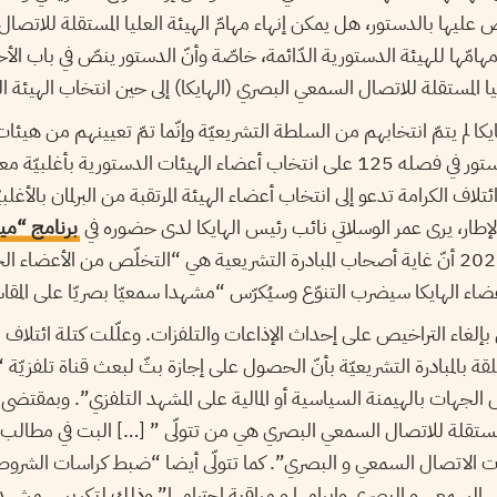
ليها بالدستور، هل يمكن إنهاء مهامّ الهيئة العليا المستقلة للاتصا
هامّها للهيئة الدستورية الدّائمة، خاصّة وأنّ الدستور ينصّ في باب الأح
ا المستقلة للاتصال السمعي البصري (الهايكا) إلى حين انتخاب الهيئة ا
ايكا لم يتمّ انتخابهم من السلطة التشريعيّة وإنّما تمّ تعيينهم من هيئا
وإعلاميّة. فيما ينصّ الدستور في فصله 125 على انتخاب أعضاء الهيئات الدستورية بأ
ة ائتلاف الكرامة تدعو إلى انتخاب أعضاء الهيئة المرتقبة من البرلمان بالأغلبيّ
برنامج “مي
بتاريخ 13 ماي 2020 أنّ غاية أصحاب المبادرة التشريعية هي “التخلّص من الأعضاء 
لأعضاء الهايكا سيضرب التنوّع وسيُكرّس “مشهدا سمعيّا بصريّا على المق
ّق بإلغاء التراخيص على إحداث الإذاعات والتلفزات. وعلّلت كتلة ائتلاف ال
لقة بالمبادرة التشريعيّة بأنّ الحصول على إجازة بثّ لبعث قناة تلفزيّة “
ليا المستقلة للاتصال السمعي البصري هي من تتولّى ” […] البت في مطالب 
الاتصال السمعي و البصري”. كما تتولّى أيضا “ضبط كراسات الشروط و
السمعي و البصري وإبرامها و مراقبة احترامها” وذلك لتكريس مشهد إ