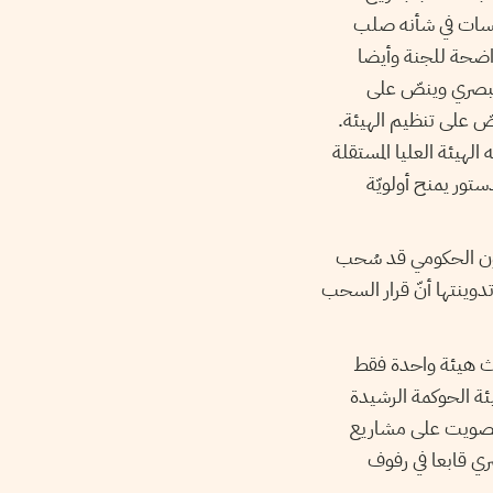
لسات في شأنه صلب
واضحة للجنة وأيضا
لبصري وينصّ على
نصّ على تنظيم الهيئة.
 الأولى (2014-2019) مقترح قانون أعدّته الهيئة العليا المستقلة
تور يمنح أولويّة
انون الحكومي قد سُحب
دوينتها أنّ قرار السحب
اث هيئة واحدة فقط
يئة الحوكمة الرشيدة
التصويت على مشاريع
ري قابعا في رفوف