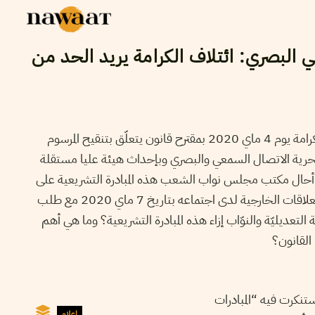
 البصري: ائتلاف الكرامة يريد الحد من
تقدّم 11 نائبا عن كتلة ائتلاف الكرامة يوم 4 ماي 2020 بمقترح قانون يتعلّق بتنقيح المرسوم
ة 2011 المتعلق بحرية الاتصال السمعي والبصري وبإحداث هيئة عليا مستقلة
أحال مكتب مجلس نواب الشعب هذه المبادرة التشريعية على
أنظار لجنة الحقوق والحريات والعلاقات الخارجية لدى اجتماعه بتاريخ 7 ماي 2020 مع طلب
لتعديليّة والنوّاب إزاء هذه المبادرة التشريعية؟ وما هي أهم
 القانون؟
ريخ 12 ماي 2020 استنكرت فيه “المبادرات
إعلام