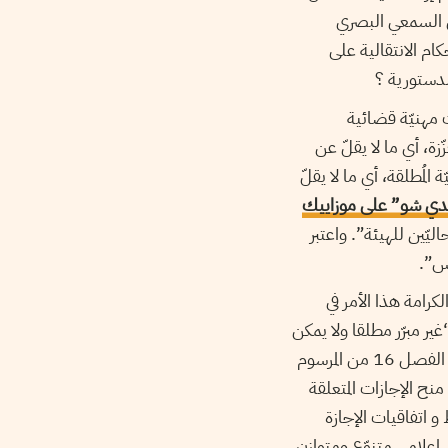
ل السمعي البصري
كام الانتقالية على
لدستورية ؟
ت مهنيّة قضائية
غلبيّة معزّزة، أي ما لا يقلّ عن
ة المُطلقة، أي ما لا يقلّ
دي شو” على موزاييك
الحاليّين للهيئة”. واعتبر
اس”.
كرامة هذا الأمر في
غير مبرّر مطلقا ولا يمكن
تفسيره سوى برغبة بعض الجهات بالهيمنة السياسية أو المالية على المشهد التلفزي”. وبمقتضى الفصل 16 من المرسوم
منح الإجازات المتعلقة
 اتفاقيات الإجازة
علامي متنوّع ومتوازن