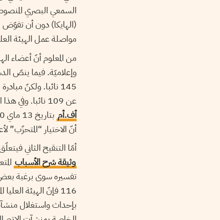
السمعي البصري المنصوص ع
(الهايكا) دون أن تفوّض م
مواصلة عمل الهيئة العلي
من المعلوم أنّ أعضاء اله
145 نائبا. ولكنّ مبادر
عن 109 نائبا. وفي هذا الإطار، يرى عمر الوسلاتي نائب رئيس الهايكا لدى حضوره في
أف.أم
أنّ الاختيار “المتحزّب” 
أمّا التنقيح الثاني فيتعل
وثيقة شرح الأسباب
المتع
116 فإنّ الهيئة الع
بإحداث واستغلال منشآت 
الخاصة بمنشآت الاتصال 