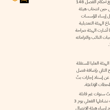
التشريعية الّتي تهدّد حرية الإعلام واستقلاليّته”. وأكّدت الهيئة تعارض هذه المبادرة التشريعية مع أحكام الفصل 148
لى حين انتخاب هيئة
ل إرساء المؤسسات
ع الهيئة التعديلية
ا أشارت الهيئة صراحة
ت النائب والتزاماته
هيئة العليا المستقلة
لمرسوم عدد 116، فيما يتعلّق التنقيح الثاني بإضافة فصل
عن إسناد إجازات بثّ
حطات الإذاعيّة.
 عمل مجلس الهيئة بستّ سنوات غير قابلة
للتجديد على أن يتمّ تجديد ثلث أعضاء الهيئة كلّ سنتين بالتناوب. وقد تأسّست الهيئة وبدأت نشاطها الفعلي يوم 3
اء الفراغ التشريعي وعدم إرساء هيئة الاتصال