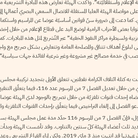
لى مواصلة الهيئة العليا المستقلة للاتصال السمعي البصري أعمالها إ
 كما دعت إلى ضرورة سنّ قوانين أساسيّة عوضا عن المراسيم واستكما
نوايا بعض الأحزاب الرامية لوضع اليد على قطاع الإعلام من خلال إخضا
ة ولسيطرة مراكز النفوذ الخفية” عبر التّشريع لمثل هذه المبادرات. كم
عى لبلوغ أهداف تتنافى والمصلحة العامة وتتعارض بشكل صريح مع واجبا
تصب في خدمة مصالح غير مشروعة وغير شرعية لفائدة جهات سياسية”.
 به كتلة ائتلاف الكرامة نقطتين، تتعلق الأولى بتجديد تركيبة مجلس ال
للاتصال السمعي البصري من خلال تعديل الفصل 7 من ا
ضاه إحداث قنوات تلفزيّة من خلال تصريح بالوجود لدى الهيئة عوضا 
 الفصل إلى إلغاء التراخيص فيما يتعلّق بإحداث القنوات التلفزية والم
وفيما يتعلّق بالتنقيح الأوّل، فإنّ الفصل 7 من المرسوم 116 حدّد مدة
ماي 2013، ممّا يعني أنّ عهدتها قد انتهت منذ 3 ماي 2019. ولكن إز