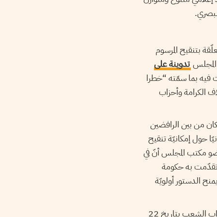
لبصري.
تعلّقة بتنقيح المرسوم
تدوينة على
 فيه بما سمّته “خطرا
ف الكرامة وأحزاب
كان من بين الرافضين
يّا حول إمكانيّة تنقيح
ضو مكتب المجلس أنّ في
 تقدّمت به حكومة
نح الدستور أولويّة
وقد أحالت وزارة العلاقة مع الهيئات الدستورية والمجتمع المدني وحقوق الإنسان على مجلس نواب الشعب بتاريخ 22