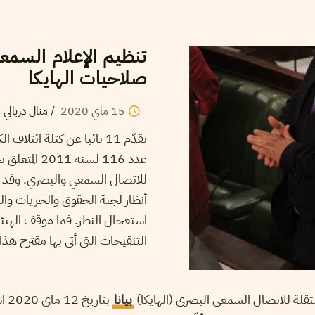
تنظيم الإعلام السمعي
صلاحيات الهايكا
15
ماي
2020
/
منال دربالي
عدد 116 لسن
للاتصال السمعي والبصري. وقد 
استعجال النظر. فما موقف الهيئة ا
التنقيحات التي أتى بها مقترح هذا
ستقلة للاتصال السمعي البصري (الهايكا)
بيانا
بتا