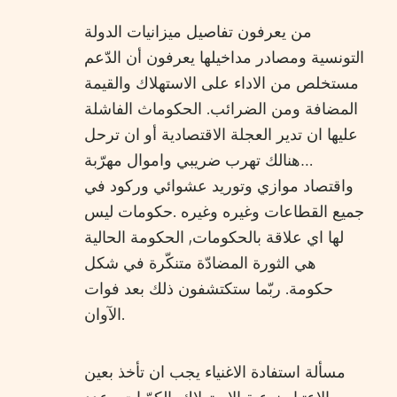
من يعرفون تفاصيل ميزانيات الدولة
التونسية ومصادر مداخيلها يعرفون أن الدّعم
مستخلص من الاداء على الاستهلاك والقيمة
المضافة ومن الضرائب. الحكوماث الفاشلة
عليها ان تدير العجلة الاقتصادية أو ان ترحل
…هنالك تهرب ضريبي واموال مهرّبة
واقتصاد موازي وتوريد عشوائي وركود في
جميع القطاعات وغيره وغيره .حكومات ليس
لها اي علاقة بالحكومات, الحكومة الحالية
هي الثورة المضادّة متنكّرة في شكل
حكومة. ربّما ستكتشفون ذلك بعد فوات
الآوان.
مسألة استفادة الاغنياء يجب ان تأخذ بعين