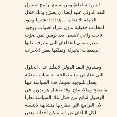
ليس السلطة) ومن سيتبع برامج صندوق
النقد الدولي عليه أيضا ان يصرّح بذلك خلال
الحملة الانتخابية… هذا اذا اعتبرنا وجود
انتخابات حقيقية بدون شراء اصوات ووجود
ناخب واعي لاينسى بعد يومين لمن صوّت
وغير منتمي للقطعان التي تشرف عليها
الجمعيات الخيريّة وتملكها بعض الاحزاب
وصندوق النقد الدولي لايدلّك على الحلول
التي تتعارض مع مصالحه. له سياسة معيّنة
يعمل للتوجيه نحوها, هذه السياسة فيها
مايصلح ومالايصلح, وقد يفشل هو بدوره في
الوصول لنتائج من خلال تلك السياسة نظرا
لأن البرامج التي يطرحها متشابهة بالنسبة
لكل البلدان غير انه يمكن احداث بعض