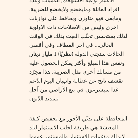
الاعتبار نوعية الاستهلاك, الكمّيات وعدد
افراد العائلة ومايخضع ولايخضع للضريبة.
ومابقي فهو متاوزن ويحافظ على توازنات
اخرى وليس من الاصلاحات ذات الاولوية
لذلك يستحسن تجنّب العبث بذلك في الوقت
الحالي… في آخر المطاف وفي أقصى
الحالات ستجني الدولة (نظريّا) 1 مليار دينار,
ونفس هذا المبلغ وأكثر يمكن الحصول عليه
من مسالك أخرى مثل الضريبة. هذا مجرّد
تقشف ناتج عن عطالة وانهيار, اليوم الدّعم
غدا سيشرعون في بيع الآراضي من آجل
تسديد الدّيون
المحافظة على تدنّي الأجور مع تخفيض كلفة
المعيشة هي طريقة لجلب الاستثمار لبلد
لايملك مقوّمات الاستثمار والمستثمر عموما