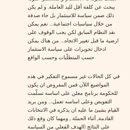
يبحث عن كلفة أقل لليد العاملة. و لم يكن
ذلك ضمن سياسة للاستثمار بل جاء صدفة
من خلال سياسيات اجتماعية… نعم يمكن
نقد النظام السابق لكن يجب الوقوف على
ارضية ما قبل تغيير الاتجاه… من هناك يمكن
ادخال تحويرات على سياسة الاستثمار
حسب المتطلّبات وحسب الواقع
في كل الحالات غير مسموح التفكير في هذه
المواضيع اللآن فمن المفروض ان يكون
للحكومة برنامج معلن على اساسه تسلّمت
التفويض وعلى اساسه تعمل… ومن يريد
القيام بشيئ ما عليه ان يذكره في الانتخابات
القادمة, أثناء الحملة , ومهما كان وقع ذلك
على النتائج (الهدف الفعلي من السياسة