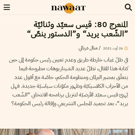
المنعرج 80: قيس سعيّد وثنائيّة
”الشّعب يريد“ و”الدستور ينصّ“
/
منال دربالي
26
أوت
2021
في ظلّ غياب خارطة طريق وعدم تعيين رئيس حكومة إلى حين
كتابة هذا المقال، تظلّ عديد السّيناريوهات مطروحة فيما
يتعلّق بمصير البرلمان ومنظومة الحكم، خاصّة مع أفول عدد
من الأحزاب الكلاسيكيّة وظهور مكوّنات سياسيّة جديدة. فهل
يُهيئ قيس سعيّد الأرضيّة لتنزيل برنامجه الانتخابي “الشّعب
يريد”، بعد تجميد المجلس التشريعي وإقالة رئيس الحكومة؟