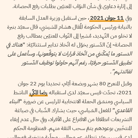
إلى إثارة دعاوى في شأن النوّاب المعنيّين بطلبات رفع الحصانة.
وفي
11 جوان 2021
، حين استقبل وزيرة العدل السابقة
بالنيابة ورئيس الحكومة المُقال هشام المشيشي، قال سعيّد بنبرة
لا تخلو من التّهديد، مُشيرا إلى النّواب المعنيّين بمطالب رفع
الحصانة- إنّ الدّستور يخوّل له اتّخاذ تدابير استثنائيّة: “
هناك في
الدستور ما يُمكّنني من اتّخاذ قرارات لا يتوقّعونها، وسأعمل على
تطبيق الدّستور حرفيّا، رغم أنّهم حاولوا توظيف الدّستور
لفائدتهم”.
وقبل المنعرج 80 بشهر وبضعة أيّام، تحديدا يوم 22 جوان
2021، تحدّث قيس سعيّد لدى استقباله
رضا المكّي
الناشط
السياسي ومنسّق الحملة الانتخابية للرئيس عن ضرورة “
البناء
القاعدي
” للفعل السّياسي، حيث يشارك الشّباب في صياغة
التشريعات انطلاقا من الاقتراع على الأفراد، وفي حال عدم إيفاء
المنتخَبين بوعودهم يتمّ سحب الثقة منهم. فمنظومة الحكم
لدى قيس سعيّد تنطلق عبر مجالس محلّية منتخبة، فمجالس