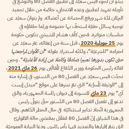
يبدو أنّ لجوء قيس سعيّد إلى تطبيق الفصل 80 والتوسّع في
تأويله تمهيد لتطبيق وعده الانتخابي، خاصّة من خلال تجميد
البرلمان لمدّة شهر ورفع الحصانة عن أعضائه. ولم يتوانَ سعيّد عن
توجيه رسائل خفيّة استخفّ بها خصومه وربّما حلفاؤه في
مناسبات متواترة. فحين كلّف هشام المشيشي بتكوين حكومة
يوم
25 جويلية 2020
، قبل سنة من إعفائه، عبّر سعيّد عن
احترامه “للشرعيّة”، ولكنّه استدرك بقوله “
آن الأوان لمراجعتها
حتى تكون بدورها تعبيرا صادقا وكاملا عن إرادة الأغلبيّة
“. وحين
لقائه رئيس الحكومة ووزير الدّفاع المُقالَيْن يوم
26 ماي 2021
،
تحدّث قيس سعيّد عن الفصل 80 من الدستور، في إشارة منه
إلى “الوثيقة المُسرَّبة” التي تمّ نشرها على موقع “ميدل إيست
آي” يوم
23 ماي
المنسوبة إلى ديوان رئاسة الجمهورية، والتي
تدعو إلى تفعيل الفصل 80 من الدّستور حتّى يتولّى رئيس
الجمهورية اتّخاذ تدابير استثنائيّة في حال الخطر الدّاهم. وقال
في هذا السّياق إنّ الفصل 80 مُفعَّل بمقتضى حالة الطّوارئ
التي يتمّ إقرارها والتمديد فيها بأمر رئاسي. ودعا النيابة العموميّة