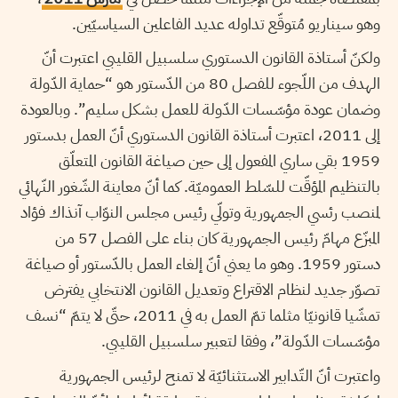
وهو سيناريو مُتوقّع تداوله عديد الفاعلين السياسيّين.
ولكنّ أستاذة القانون الدستوري سلسبيل القليبي اعتبرت أنّ
الهدف من اللّجوء للفصل 80 من الدّستور هو “حماية الدّولة
وضمان عودة مؤسّسات الدّولة للعمل بشكل سليم”. وبالعودة
إلى 2011، اعتبرت أستاذة القانون الدستوري أنّ العمل بدستور
1959 بقي ساري المفعول إلى حين صياغة القانون المتعلّق
بالتنظيم المؤقّت للسّلط العموميّة. كما أنّ معاينة الشّغور النّهائي
لمنصب رئسي الجمهورية وتولّي رئيس مجلس النوّاب آنذاك فؤاد
المبزّع مهامّ رئيس الجمهورية كان بناء على الفصل 57 من
دستور 1959. وهو ما يعني أنّ إلغاء العمل بالدّستور أو صياغة
تصوّر جديد لنظام الاقتراع وتعديل القانون الانتخابي يفترض
تمشّيا قانونيّا مثلما تمّ العمل به في 2011، حتّى لا يتمّ “نسف
مؤسّسات الدّولة”، وفقا لتعبير سلسبيل القليبي.
واعتبرت أنّ التّدابير الاستثنائيّة لا تمنح لرئيس الجمهورية