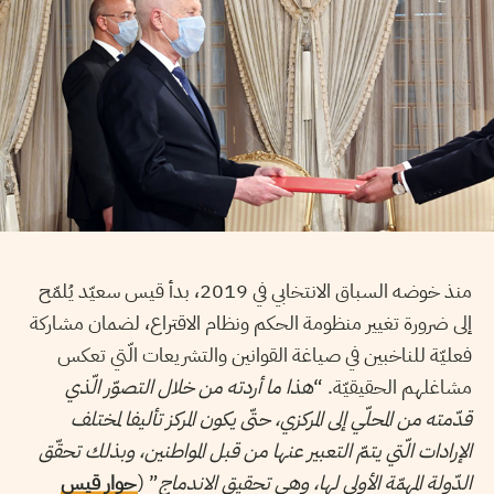
منذ خوضه السباق الانتخابي في 2019، بدأ قيس سعيّد يُلمّح
إلى ضرورة تغيير منظومة الحكم ونظام الاقتراع، لضمان مشاركة
فعليّة للناخبين في صياغة القوانين والتشريعات الّتي تعكس
مشاغلهم الحقيقيّة. “
هذا ما أردته من خلال التصوّر الّذي
قدّمته من المحلّي إلى المركزي، حتّى يكون المركز تأليفا لمختلف
الإرادات الّتي يتمّ التعبير عنها من قبل المواطنين، وبذلك تحقّق
الدّولة المهمّة الأولى لها، وهي تحقيق الاندماج
” (
حوار قيس