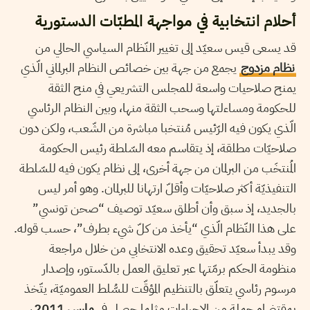
أحلام انتخابية في مواجهة المطبّات الدستورية
قد يسعى قيس سعيّد إلى تغيير النّظام السياسي الحالي من
نظام مزدوج
يجمع من جهة بين خصائص النظام البرلماني الّذي
يمنح صلاحيات واسعة للمجلس التشريعي في منح الثقة
للحكومة ومساءلتها وسحب الثقة منها، وبين النظام الرئاسي
الّذي يكون فيه الرّئيس مُنتخبا مباشرة من الشّعب، ولكن دون
صلاحيّات مطلقة، إذ يتقاسم معه السّلطة رئيس الحكومة
المُنتخَب من البرلمان من جهة أخرى، إلى نظام يكون فيه للسّلطة
التنفيذيّة أكثر صلاحيّات وأقلّ ارتهانا للبرلمان. وهو أمر ليس
بالجديد، إذ سبق وأن أطلق سعيّد توصيف “صحن تونسي”
على هذا النّظام الّذي “يأخذ من كلّ شيء بطرف”، حسب قوله.
وقد يبدأ سعيّد تحقيق وعده الانتخابي من خلال مراجعة
منظومة الحكم برمّتها عبر تعليق العمل بالدّستور، وإصدار
مرسوم رئاسي يتعلّق بالتنظيم المؤقّت للسُّلط العموميّة، يتّخذ
بمقتضاه جملة من الإجراءات مثلما حصل في
مارس 2011
،