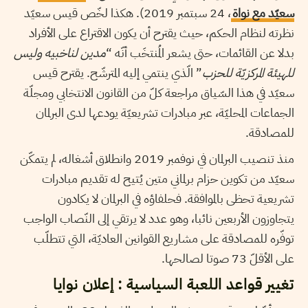
سعيّد مع نواة
، 24 سبتمبر 2019). هكذا لخّص قيس سعيّد
نظرته لنظام الحكم، حيث يقترح أن يكون الاقتراع على الأفراد
بدلا عن القائمات، حتى يشعر المُنتخَب أنّه “
مدين لناخبيه وليس
للهيئة المركزيّة للحزب
” الّذي ينتمي إليه المترشّح. يقترح قيس
سعيّد في هذا السّياق مراجعة كلّ من القانون الانتخابي ومجلّة
الجماعات المحليّة، عبر مبادرات تشريعيّة يودعها لدى البرلمان
للمصادقة.
منذ تنصيب البرلمان في نوفمبر 2019 وانطلاق أشغاله، لم يتمكّن
سعيّد من تكوين حزام برلماني متين يُتيح له تقديم مبادرات
تشريعية تحظى بالموافقة. فحلفاؤه في البرلمان لا يكادون
يتجاوزون الأربعين نائبا، وهو عدد لا يرتقي إلى النّصاب الواجب
توفّره للمصادقة على مشاريع القوانين العاديّة، التي تتطلّب
على الأقلّ 73 صوتا لصالحها.
تغيير قواعد اللعبة السياسية : إعلان نوايا