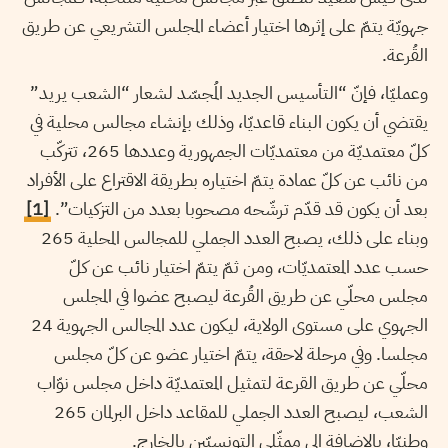
جهويّة يتمّ على إثرها اختيار أعضاء المجلس التشريعي عن طريق
القُرعة.
وعمليّا، فإنّ “التأسيس الجديد المُجسّد لشعار “الشعب يريد”
يقتضي أن يكون البناء قاعديّا، وذلك بإنشاء مجالس محلية في
كلّ معتمديّة من معتمديّات الجمهورية وعددها 265، تتركّب
من نائب عن كلّ عمادة يتمّ اختياره بطريقة الاقتراع على الأفراد
بعد أن يكون قد قدّم ترشّحه مصحوبا بعدد من التزكيات”.
[1]
وبناء على ذلك، يصبح العدد الجملي للمجالس المحلية 265
حسب عدد المعتمديّات، ومن ثمّ يتمّ اختيار نائب عن كلّ
مجلس محلّي عن طريق القُرعة ليصبح عضوا في المجلس
الجهوي على مستوى الولاية، ليكون عدد المجالس الجهوية 24
مجلسا. وفي مرحلة لاحقة، يتمّ اختيار عضو عن كلّ مجلس
محلّي عن طريق القرعة لتمثيل المعتمديّة داخل مجلس نوّاب
الشعب، ليصبح العدد الجملي للمقاعد داخل البرلمان 265
وطنيّا، بالإضافة إلى ممثّلي التونسيّين بالخارج.