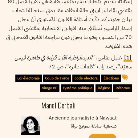
إمكانيّة تنظيم انتخابات تشريعيّة سابقة لأوانها، لأنّ الفصل 80
يقتضي بقاء البرلمان في حالة انعقاد، ممّا يعني استحالة انتخاب
برلمان جديد. كما ذكّرت أستاذة القانون الدّستوري أنّ مجال
إصدار المراسيم تُستَثنى منه القوانين الانتخابية بمقتضى الفصل
70 من الدستور، وهو ما يحول دون مراجعة القانون الانتخابي في
هذه الظروف.
[1]
خليل عبّاس، “
الديمقراطية الآن: قراءة في ظاهرة قيس
سعيّد
“، إصدارات “كلمات عابرة”، ص.72
Loi électorale
Coup de Force
code électoral
Élections
Virage 80
système politique
Régime
Réforme
Manel Derbali
Ancienne journaliste à Nawaat -
صحفية سابقة بموقع نواة