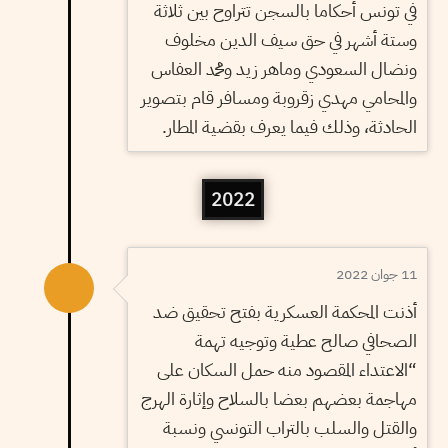
في تونس أحكاما بالسجن تتراوح بين ثلاثة
وستة أشهر في حق سيف الدين مخلوف
ونضال السعودي وماهر زيد ومحمد العفاس
والمحامي مهدي زقروبة ومسافر قام بتصوير
الحادثة، وذلك فيما يعرف بقضية المطار.
2022
11 جوان 2022
أذنت المحكمة العسكرية بفتح تحقيق ضد
الصحافي صالح عطية وتوجيه تهمة
“الاعتداء المقصود منه حمل السكان على
مهاجمة بعضهم بعضا بالسلاح وإثارة الهرج
والقتل والسلب بالتراب التونسي ونسبة