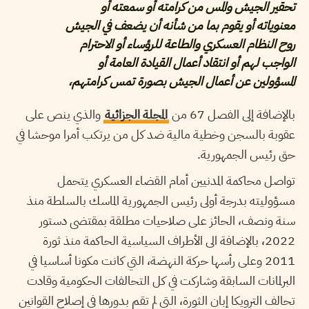
تحقير الجيش والمس من كرامته أو سمعته أو
معنوياته أو يقوم بما من شأنه أن يضعف في الجيش
روح النظام العسكري والطاعة للرؤساء أو الاحترام
الواجب لهم أو انتقاد أعمال القيادة العامة أو
المسؤولين عن أعمال الجيش بصورة تمس كرامتهم،
بالإضافة إلى الفصل 67 من
المجلة الجزائية
والذي ينص على
عقوبة بالسجن وخطية مالية ضد كل من يرتكب أمرا موحشا في
حق رئيس الجمهورية.
تواصل محاكمة المدنيين أمام القضاء العسكري يتحمل
مسؤوليته بدرجة أولى رئيس الجمهورية الماسك بالسلطة منذ
سنة ونصف، الحائز على صلاحيات مطلقة بمقتضى دستور
2022، بالإضافة الى الأطراف السياسية الحاكمة منذ ثورة
2011 وعلى رأسها حركة النهضة، التي كانت مكونا أساسيا في
البرلمانات السابقة وشاركت في كل التحالفات الحكومية وقادت
تحالف الترويكا إبان الثورة، التي لم تقم بدورها في إصلاح القوانين