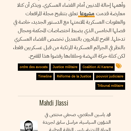
وأهمها إحالة المدنيين أمام القضاء العسكري. ويذكر أن كتلا
معارضة قدمت
مشروعا
تعلق بتنقيح مجلة المرافعات
والعقوبات العسكرية لملاءمتها مع الدستور الجديد، خاصة في
فصلها الخامس الذي يضبط اختصاصات المحكمة ومجال
تدخلها. اقترح المبادرون بالتعديل تخصص القضاء العسكري
بالنظر في الجرائم العسكرية المرتكبة من قبل عسكريين فقط،
لكن كتلة حركة النهضة وحلفاءها رفضوا هذا المقترح.
ordre des avocats
Justice militaire
Coalition Al Karama
Timeline
Réforme de la Justice
pouvoir judiciaire
Tribunal militaire
Mahdi Jlassi
محمد ياسين الجلاصي، صحفي مختص في
الشؤون السياسية، مراسل سابق لجريدة
الحياة اللندنية، رئيس النقابة الوطنية