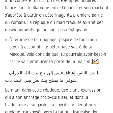
à un contexte local. L’un des exemples notoires
figure dans le dialogue entre l’épouse et son mari qui
s’apprête à partir en pèlerinage (la première partie
du roman). La réplique du mari traduite fournit des
enseignements qui ne sont pas négligeables :
Ô femme de bon lignage, j’aspire de tout mon
cœur à accomplir le pèlerinage sacré de la
Mecque. Vois donc de quoi tu pourrais avoir besoin
car je vais emmurer la porte de la maison.
[24]
– يا بنت الناس إشتاق قلبي إلى حج بيت الله الحرام،
شوفي ما يصلح بيك بش نبني عليك باب.
Le mari, dans cette réplique, use d’une expression
qui a son ancrage socio-culturel, et dont la
traductrice a su garder la spécificité identitaire,
quoique transposée vers la langue française dont