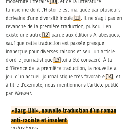
modernité littéraire
[10]
, et de la littérature
tunisienne dont l’Histoire est marquée par plusieurs
écrivains d’une diversité inouïe
[11]
. Il ne s’agit pas en
revanche de la première traduction, puisqu’il en
existe une autre
[12]
parue aux éditions Arabesques,
sauf que cette traduction est passée presque
inaperçue pour diverses raisons et seul un article
d’ordre journalistique
[13]
lui a été consacré. À la
différence de la première traduction, la nouvelle a
joui d’un accueil journalistique très favorable
[14]
, et
à titre d’exemple, nous mentionnons l’article publié
par
Nawaat
.
«Barg Ellil», nouvelle traduction d’un roman
anti-raciste et insolent