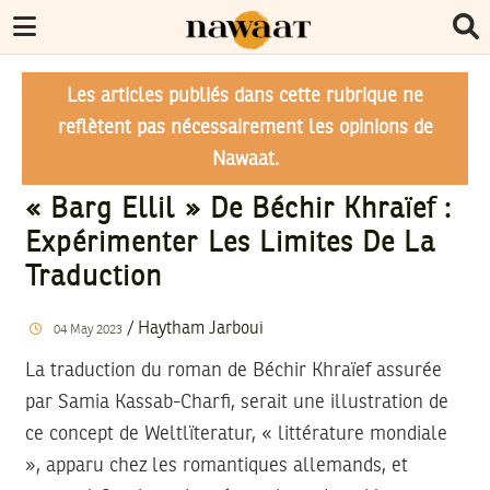
Les articles publiés dans cette rubrique ne
reflètent pas nécessairement les opinions de
Nawaat.
« Barg Ellil » De Béchir Khraïef :
Expérimenter Les Limites De La
Traduction
/
Haytham Jarboui
04
May
2023
La traduction du roman de Béchir Khraïef assurée
par Samia Kassab-Charfi, serait une illustration de
ce concept de Weltlïteratur, « littérature mondiale
», apparu chez les romantiques allemands, et