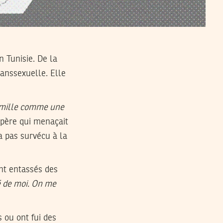
n Tunisie. De la
ranssexuelle. Elle
 famille comme une
 père qui menaçait
a pas survécu à la
nt entassés des
é de moi. On me
 ou ont fui des