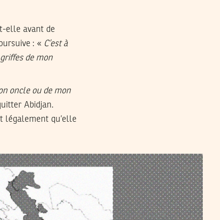
it-elle avant de
oursuive : «
C’est à
griffes de mon
 mon oncle ou de mon
uitter Abidjan.
st légalement qu’elle