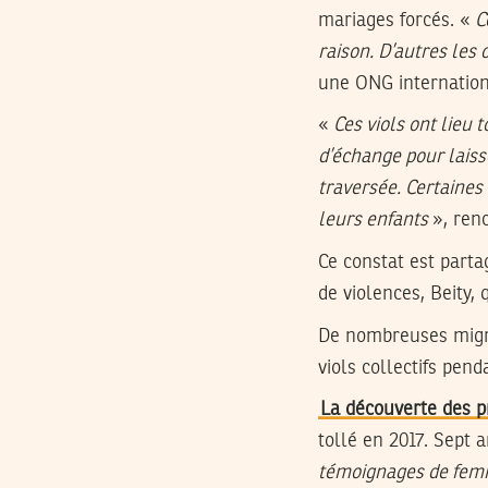
mariages forcés. «
C
raison. D’autres les 
une ONG internationa
«
Ces viols ont lieu 
d’échange pour laisse
traversée. Certaines 
leurs enfants
», renc
Ce constat est part
de violences, Beity,
De nombreuses migran
viols collectifs pen
La découverte des p
tollé en 2017. Sept 
témoignages de femme