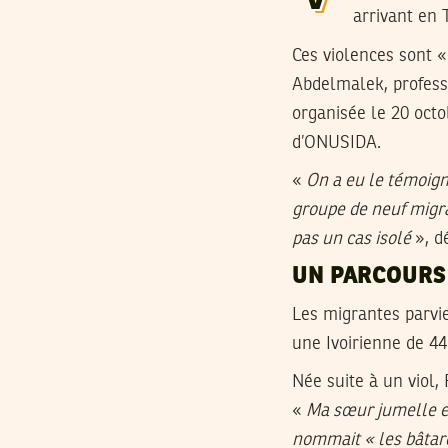
arrivant en 
Ces violences sont « 
Abdelmalek, professe
organisée le 20 octo
d’ONUSIDA.
«
On a eu le témoign
groupe de neuf migran
pas un cas isolé
», d
UN PARCOURS
Les migrantes parvie
une Ivoirienne de 44
Née suite à un viol,
«
Ma sœur jumelle et
nommait « les bâtar