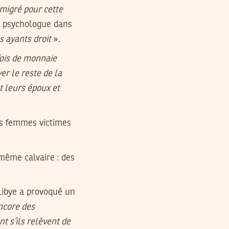
émigré pour cette
e psychologue dans
s ayants droit
».
rfois de monnaie
er le reste de la
nt leurs époux et
es femmes victimes
même calvaire : des
Libye a provoqué un
ncore des
t s’ils relèvent de