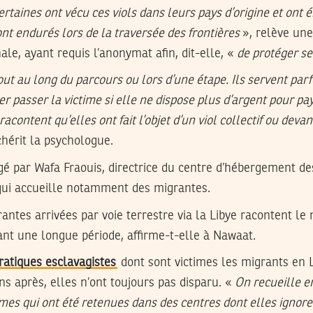
ertaines ont vécu ces viols dans leurs pays d’origine et ont 
ont endurés lors de la traversée des frontières
», relève un
le, ayant requis l’anonymat afin, dit-elle, «
de protéger se
tout au long du parcours ou lors d’une étape. Ils servent pa
r passer la victime si elle ne dispose plus d’argent pour pay
racontent qu’elles ont fait l’objet d’un viol collectif ou deva
hérit la psychologue.
agé par Wafa Fraouis, directrice du centre d’hébergement d
 qui accueille notamment des migrantes.
tes arrivées par voie terrestre via la Libye racontent le 
dant une longue période, affirme-t-elle à Nawaat.
ratiques esclavagistes
dont sont victimes les migrants en 
ans après, elles n’ont toujours pas disparu. «
On recueille e
s qui ont été retenues dans des centres dont elles ignoren