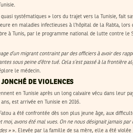
Tunisie.
quasi systématiques » lors du trajet vers la Tunisie, fait s
ure en maladies infectieuses à l’hôpital de la Rabta, lors
bre à Tunis, par le programme national de lutte contre le S
age d’un migrant contraint par des officiers à avoir des rap
tes sous peine d’être tué. Cela s’est passé à la frontière al
éplore le médecin.
 JONCHÉ DE VIOLENCES
nnent en Tunisie après un long calvaire vécu dans leur pay
 ans, est arrivée en Tunisie en 2016.
 Fatou a été confrontée dès son plus jeune âge, aux difficul
 moi, avons été mal vues. On ne nous désignait jamais par
des »
». Elevée par la famille de sa mère, elle a été violée