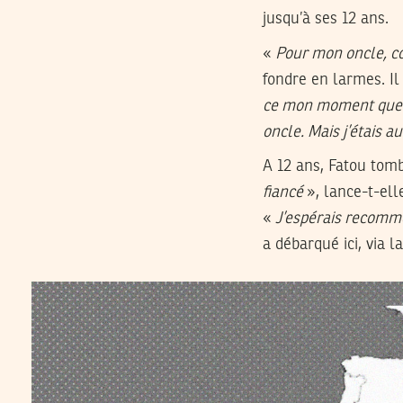
jusqu’à ses 12 ans.
«
Pour mon oncle, co
fondre en larmes. Il
ce mon moment que j’
oncle. Mais j’étais a
A 12 ans, Fatou tomb
fiancé
», lance-t-ell
«
J’espérais recomme
a débarqué ici, via l