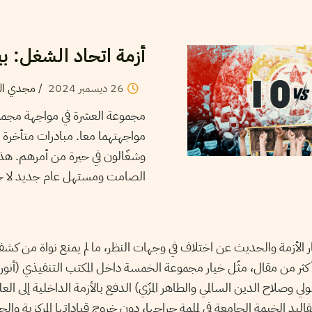
أزمة اتحاد الشغل: ب
26
ديسمبر
2024
/
مجدي الو
مجموعة العشرة في مواجهة مجموعة
مواجهتهما معا. مبادرات متأخرة 
وشغّالون في حيرة من أمرهم. هذا
الصامت ومستهل عام جديد لا حتم
ر الأزمة والحديث عن اختلاف في وجهات النظر، ما لم يمنع نواة من ك
أكثر من مقال، مثّل خيار مجموعة الخمسة داخل المكتب التنفيذي (أنور
 وصلاح الدين السالمي والطاهر المزّي) الدفع بالأزمة الداخلية إلى الع
يد الخيمة الجامعة في لملمة جراحها، دون خروج قياداتها المركزية والج