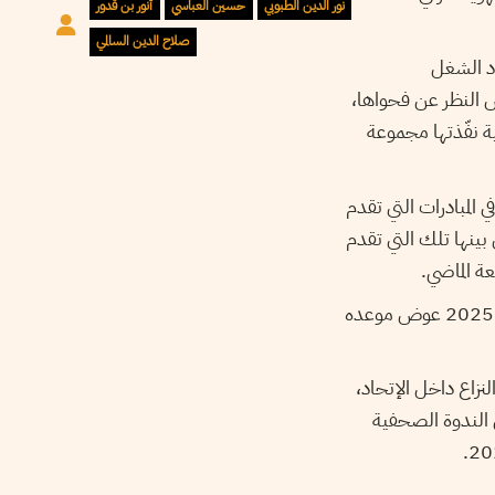
نور الدين الطبوبي
حسين العباسي
أنور بن قدور
صلاح الدين السالمي
اد الشغل
 النظر عن فحواها،
ة تلتها في 14 ديسمبر 2024 وقفة إحتجاجية نفّذتها مجموعة
 المبادرات التي تقدم
 والقطاعات، من بينها تلك التي تقدم
ة الماضي.
وفق ما كشفته مصادر نواة النقابية، تضمنت المبادرة تقديم موعد المؤتمر العام للاتحاد إلى جوان 2025 عوض موعده
زاع داخل الإتحاد،
ل الندوة الصحفية