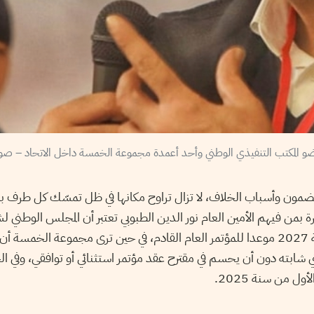
ضو المكتب التنفيذي الوطني وأحد أعمدة مجموعة الخمسة داخل الاتحاد – صو
لمضمون وأسباب الخلاف، لا تزال تراوح مكانها في ظل تمسّك كل طرف ب
بمن فيهم الأمين العام نور الدين الطبوبي تعتبر أن المجلس الوطني لش
أنهي أشغاله بتثبيت سنة 2027 موعدا للمؤتمر العام القادم، في حين ترى مجموعة الخم
تي شابته دون أن يحسم في مقترح عقد مؤتمر استثنائي أو توافقي، وفي 
ول من سنة 2025.