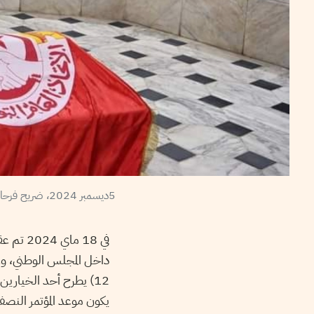
5ديسمبر 2024، ضريح فرحات حشاد بالقصبة. قيس سعيد وسط نور الدين الطبوبي ونور الدين حشاد – الصفحة الرسمية لاتحاد الشغل
في 18 م
داخل المجلس الوطني، وعلى
12) يطرح أحد الخيارين
يكون موعد المؤتمر النصف ا