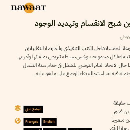
ين شبح الانقسام وتهديد الوجود
رفلي
 الخمسة داخل المكتب التنفيذي والمعارضة النقابية في
تتلقاها كل مجموعة بتوجّس، سلطة تتربص بملفاتها وأذرعها
 حال الاتحاد العام التونسي للشغل في ختام سنة النضال
ية فيه غير استحالة بقاء الوضع على ما هو عليه.
شف حقيقة
مجتمع مدني
 بن قدور
لن منعرجا
Français
English
هوية للرأي