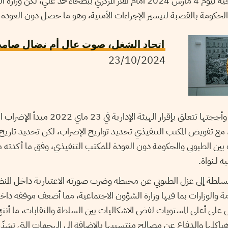
أن تكون الوقفة الإحتجاجية ليوم 4 مارس 2024 أمام المقر المركزي ببطحاء محمد ع
لحكومة بالقصبة لتيسير الإجراءات الأمنية، وهو ما حصل دون العودة إل
اتحاد الشغل، صوت عال أم نضال صام
23/10/2024
حادثة أخرى غذت الأزمة وأججتها تتعلق بإقرار الهيئة ا
 بين الطبوبي والحكومة دون العودة للمكتب التنفيذي، وفق ما أكدت
 لـنواة.
طة إلى عزل الطبوبي عن محيطه وضرب صورته الاعتبارية داخل المنظ
 والوزارات بما فيها وزارة الشؤون الاجتماعية، مما أضعف موقفه داخليّ
على أعلى المستويات لفض الاشكاليات بين السلطة والنقابات، ما أنتج
وهياكلها والدفاع عن مصالح منتسبيها بالإضافة إلى الهجمات التي تشنّه