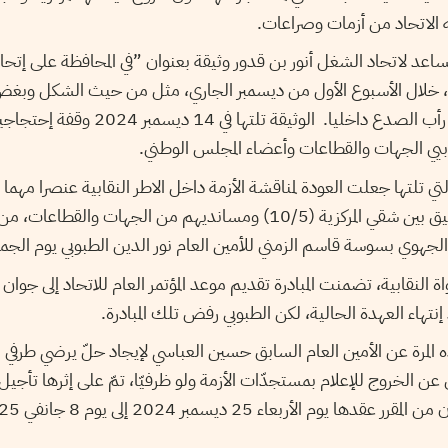
 الاتحاد من أزمات وصراعات.
لمساعد لاتحاد الشغل أنور بن قدور وثيقة بعنوان ”في المحافظة على إتح
، خلال الأسبوع الأول من ديسمبر الجاري، مثل من حيث الشكل وبغض
مؤشرا عن شبه استحالة رأب الصدع داخليا. الوثيق
يي الجهات والقطاعات وأعضاء المجلس الوطني.
تي تلتها جعلت العودة لمناقشة الأزمة داخل الاطر النقابية عنصرا مهما في
بها بعض النقابيين للتوفيق بين شقي المركزية (10/5) ومسانديهم من الجهات
 الجهوي بسوسة قاسم الزمني للأمين العام نور الدين الطبوبي يوم الجمع
مرة عن الأمين العام السابق حسين العباسي لإيجاد حلّ يرضي طرفي الن
عن الخروج للإعلام بمستجدّات الأزمة ولو ظرفيّا، تمّ على إثرها تأجي
يوم الأربعاء 25 ديسمبر 2024 إلى يوم 8 جانفي 2025.