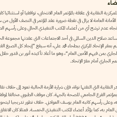
ضاء
كزية النقابية في علاقة بالمؤتمر العام الانتخابي، توافقيا أو استثنائيا
جاه عدم ترشح أي من أعضاء المكتب التنفيذي الحالي وعلى رأسهم الط
المساعد صلاح الدين السالمي في أحد الاجتماعات التي عقدتها مجموعة 
بمقر الإتحاد المركزي ببطحاء محمد علي، أنه سيقع ”إيجاد كل الصيغ الق
لجاري بمن فيهم الأمين العام
“
، وهو ما أعاد تأكيده أنور بن قدور خلال
 النقابية التي التقتها نواة، فإن شرارة الأزمة الحالية تعود إلى خلاف ن
تمر الفرع الجامعي للصحة بالجهة. كان موقف الطبوبي مخالفا لموقف
على رأسهم كاتبه العام يوسف العوادني. خلاف تطور تدريجيا ليتحول 
ين العام به، كما يؤكّد أعضاء المكتب التنفيذي الخمسة. فمثلا كان الاتفا