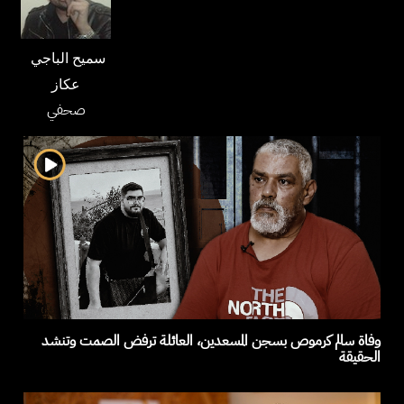
سميح الباجي
عكاز
صحفي
وفاة سالم كرموص بسجن المسعدين، العائلة ترفض الصمت وتنشد
الحقيقة