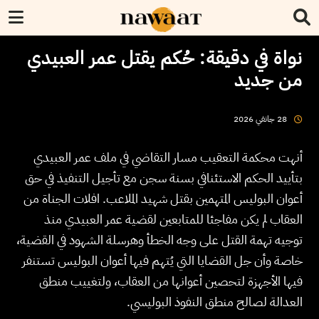
نواة في دقيقة: حُكم يقتل عمر العبيدي
من جديد
2026
جانفي
28
أنهت محكمة التعقيب مسار التقاضي في ملف عمر العبيدي
بتأييد الحكم الاستئنافي بسنة سجن مع تأجيل التنفيذ في حق
أعوان البوليس المتهمين بقتل شهيد الملاعب. افلات الجناة من
العقاب لم يكن مفاجئا للمتابعين لقضية عمر العبيدي منذ
توجيه تهمة القتل على وجه الخطأ وهرسلة الشهود في القضية،
خاصة وأن جل القضايا التي يُتهم فيها أعوان البوليس تستنفر
فيها الأجهزة لتحصين أعوانها من العقاب، ولتغييب منطق
العدالة لصالح منطق النفوذ البوليسي.