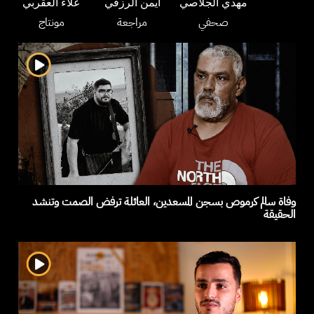
مهدي الجلاصي
أيمن الرزقي
علاء العڤربي
صحفي
مراجعة
مونتاج
وفاة سالم كرموص بسجن المسعدين، العائلة ترفض الصمت وتنشد
الحقيقة