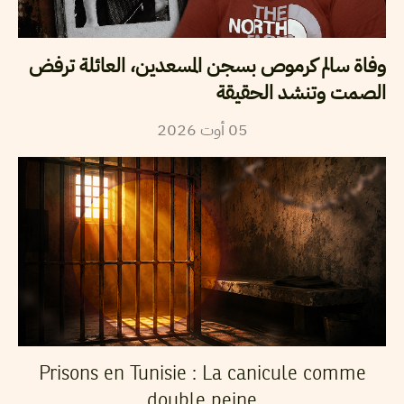
وفاة سالم كرموص بسجن المسعدين، العائلة ترفض
الصمت وتنشد الحقيقة
2026
أوت
05
Prisons en Tunisie : La canicule comme
double peine