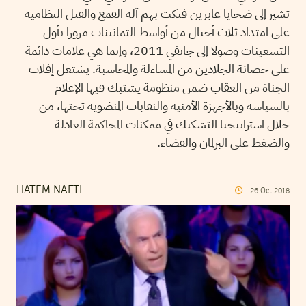
تشير إلى ضحايا عابرين فتكت بهم آلة القمع والقتل النظامية
على امتداد ثلاث أجيال من أواسط الثمانينات مرورا بأول
التسعينات وصولا إلى جانفي 2011، وإنما هي علامات دائمة
على حصانة الجلادين من المساءلة والمحاسبة. يشتغل إفلات
الجناة من العقاب ضمن منظومة يشتبك فيها الإعلام
بالسياسة وبالأجهزة الأمنية والنقابات المنضوية تحتها، من
خلال استراتيجيا التشكيك في ممكنات المحاكمة العادلة
والضغط على البرلمان والقضاء.
HATEM NAFTI
26
Oct
2018