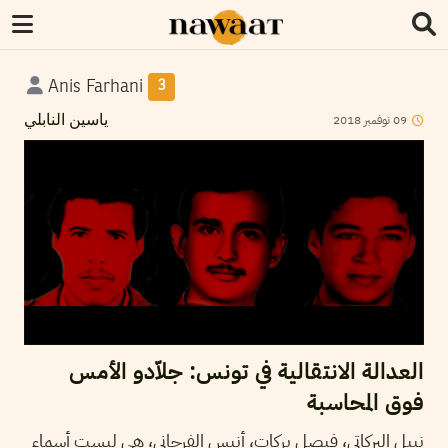
Anis Farhani
3
2018
نوفمبر
09
ياسين النابلي
العدالة الانتقالية في تونس: جلاّدو الأمس
فوق المحاسبة
نبيل البركاتي، فيصل بركات، أنيس الفرحاني، هي ليست أسماء