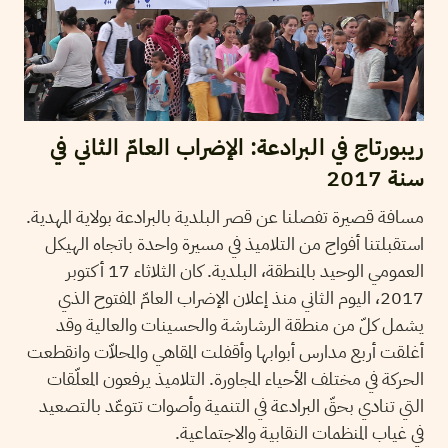
ريبورتاج في البرادعة: الإضراب العامّ الثاني في
سنة 2017
مسافة قصيرة تفصلنا عن قصر البلدية بالبرادعة بولاية المهدية.
استقبلتنا أفواج من التلاميذ في مسيرة واحدة باتجاه الهيكل
العمومي الوحيد بالمنطقة، البلدية. كان الثلاثاء 17 أكتوبر
2017، اليوم الثاني منذ إعلان الإضراب العامّ المفتوح الذي
يشمل كلّ من منطقة الرشارشة والحسينات والعالية وقد
أغلقت أربع مدارس أبوابها وأقفلت المقاهي والمحلاّت وانقطعت
الحركة في مختلف الأحياء المجاورة. التلاميذ يرفعون المعلّقات
التي تنادي بحقّ البرادعة في التنمية وأصوات تتوعّد بالتصعيد
في غياب المنظمات النقابية والاجتماعية.