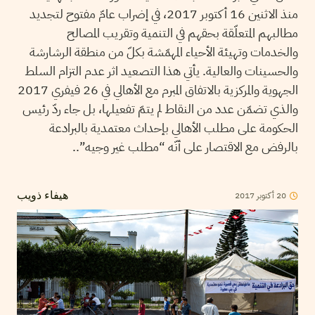
منذ الاثنين 16 أكتوبر 2017، في إضراب عامّ مفتوح لتجديد
مطالبهم المتعلّقة بحقهم في التنمية وتقريب المصالح
والخدمات وتهيئة الأحياء المهمّشة بكلّ من منطقة الرشارشة
والحسينات والعالية. يأتي هذا التصعيد اثر عدم التزام السلط
الجهوية والمركزية بالاتفاق المبرم مع الأهالي في 26 فيفري 2017
والذي تضمّن عدد من النقاط لم يتمّ تفعيلها، بل جاء ردّ رئيس
الحكومة على مطلب الأهالي بإحداث معتمدية بالبرادعة
بالرفض مع الاقتصار على أنّه “مطلب غير وجيه”..
2017
أكتوبر
20
هيفاء ذويب