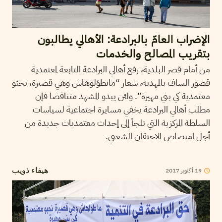
الإضراب العامّ بالبرادعة: الأهالي يطالبون
بتقريب المصالح والخدمات
من أمام قصر البلدية، رفع أهالي البرادعة التابعة لمعتمدية
قصور الساف بالمهدية، شعار “مانطوّلوهاش وهي قصيرة، نحبّو
معتمدية كي بني مهيرة”. ولئن يبدو المشهد متناقضا فإن
مطلب أهالي البرادعة يخفي مسايرة اجتماعية لسياسات
السلطة المركزية التي تلجأ إلى إحداث معتمديات جديدة من
أجل امتصاص الاحتقان الشعبي.
2017
أكتوبر
19
هيفاء ذويب