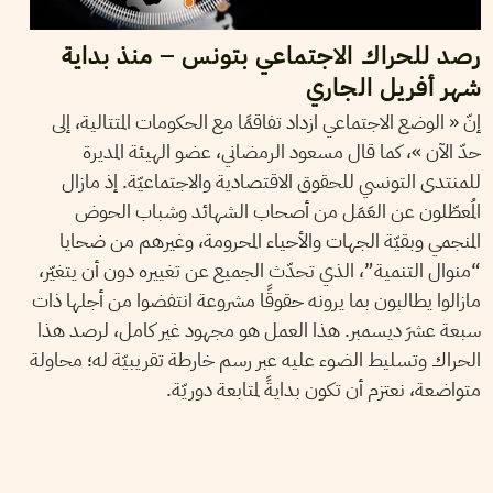
رصد للحراك الاجتماعي بتونس – منذ بداية
شهر أفريل الجاري
إنّ « الوضع الاجتماعي ازداد تفاقمًا مع الحكومات المتتالية، إلى
حدّ الآن »، كما قال مسعود الرمضاني، عضو الهيئة المديرة
للمنتدى التونسي للحقوق الاقتصادية والاجتماعيّة. إذ مازال
المُعطّلون عن العَمَل من أصحاب الشهائد وشباب الحوض
المنجمي وبقيّة الجهات والأحياء المحرومة، وغيرهم من ضحايا
“منوال التنمية”، الذي تحدّث الجميع عن تغييره دون أن يتغيّر،
مازالوا يطالبون بما يرونه حقوقًا مشروعة انتفضوا من أجلها ذات
سبعة عشرَ ديسمبر. هذا العمل هو مجهود غير كامل، لرصد هذا
الحراك وتسليط الضوء عليه عبر رسم خارطة تقريبيّة له؛ محاولة
متواضعة، نعتزم أن تكون بدايةً لمتابعة دوريّة.