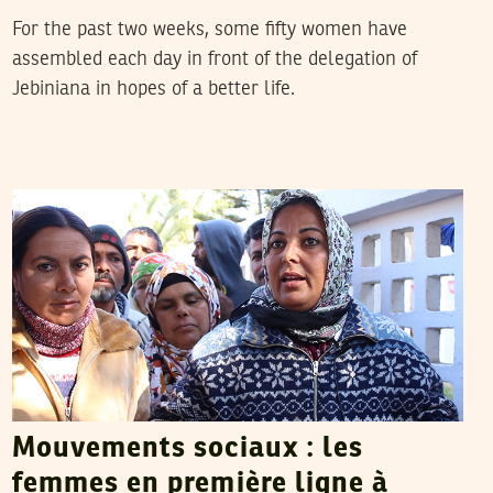
For the past two weeks, some fifty women have
assembled each day in front of the delegation of
Jebiniana in hopes of a better life.
TEYCIR BEN NASER
29
Jan
2016
Mouvements sociaux : les
femmes en première ligne à