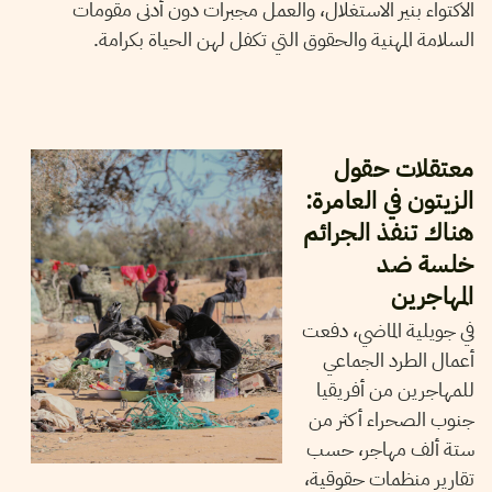
الاكتواء بنير الاستغلال، والعمل مجبرات دون أدنى مقومات
السلامة المهنية والحقوق التي تكفل لهن الحياة بكرامة.
15
فيفري
2024
نجلاء بن صالح
معتقلات حقول
الزيتون في العامرة:
هناك تنفذ الجرائم
خلسة ضد
المهاجرين
في جويلية الماضي، دفعت
أعمال الطرد الجماعي
للمهاجرين من أفريقيا
جنوب الصحراء أكثر من
ستة ألف مهاجر، حسب
تقارير منظمات حقوقية،