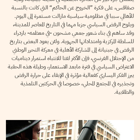
صفاقس، على فكرة ”الخروج عن الحاكم“ التي كانت بالنسبة
للأهالي سببا في مظلومية سياسية مازالت مستمرة إلى اليوم.
ويلوح الرفض السياسي جزءا مهما في التاريخ المعاصر للمدينة،
وقد ساهم في بناء شعور جمعي مشحون -في معظمه- بازدراء
للسلطة المركزية وامتداداتها الجهوية. ولئن يعود البعض بتاريخ
الرفض في جبنيانة إلى المشاركة الأهلية في معركة التحرر الوطني
من الإحتلال الفرنسي، فإن الأكثر لفتا للانتباه استمرار ديناميات
الاعتراض السياسي في فترة مابعد الاستعمار، وطيلة هذه الحقبة
يبرز الفكر اليساري كفعالية مؤثرة في الإبقاء على حرارة الرفض
وتجذيره في المجتمع المحلي، خصوصا في الحركتين التلمذية
والطلابية.
MOHAMED SLIM BEN YOUSSEF
20
Apr
2017