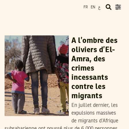
ع
FR
EN
NAJLA BEN SALAH
20
Mar
2024
A l’ombre des
oliviers d’El-
Amra, des
crimes
incessants
contre les
migrants
En juillet dernier, les
expulsions massives
de migrants d’Afrique
subsaharienne ont poussé plus de 6 000 personnes,