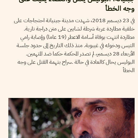
وجه الخطأ
في 23 ديسمبر 2018، شهدت مدينة جبنيانة احتجاجات على
خلفية مطاردة عربة شرطة لشابين على متن دراجة نارية.
مطاردة انتهت بوفاة أسامة الاعطر (19 عاما) وإصابة رامي
التيس ودخوله في غيبوبة. منذ ذلك التاريخ إلى حدود جلسة
الأربعاء 28 ديسمبر، لم تصدر المحكمة حكما ضد المتهمين.
البوليس يحال كالعادة في حالة .سراح بتهمة القتل على وجه
الخطأ
22
مارس
2018
ياسين النابلي