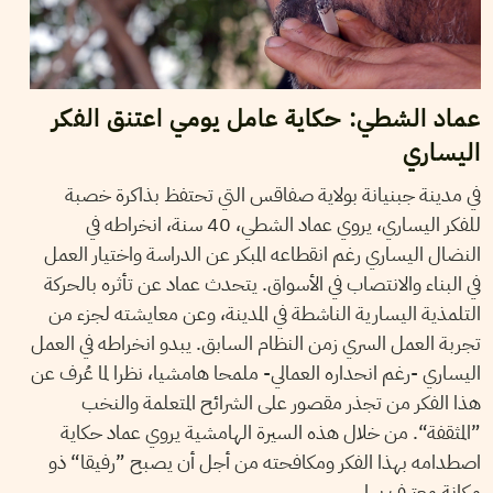
عماد الشطي: حكاية عامل يومي اعتنق الفكر
اليساري
في مدينة جبنيانة بولاية صفاقس التي تحتفظ بذاكرة خصبة
للفكر اليساري، يروي عماد الشطي، 40 سنة، انخراطه في
النضال اليساري رغم انقطاعه المبكر عن الدراسة واختيار العمل
في البناء والانتصاب في الأسواق. يتحدث عماد عن تأثره بالحركة
التلمذية اليسارية الناشطة في المدينة، وعن معايشته لجزء من
تجربة العمل السري زمن النظام السابق. يبدو انخراطه في العمل
اليساري -رغم انحداره العمالي- ملمحا هامشيا، نظرا لما عُرف عن
هذا الفكر من تجذر مقصور على الشرائح المتعلمة والنخب
”المثقفة“. من خلال هذه السيرة الهامشية يروي عماد حكاية
اصطدامه بهذا الفكر ومكافحته من أجل أن يصبح ”رفيقا“ ذو
مكانة معترف بها.