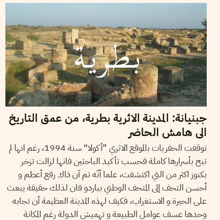
جبنيانة: المدينة الاثرية بطرية، من عمق التاريخ
الى هامش الحاضر
توقفت الحفريات بالموقع الاثري ”أكولا“ سنة 1994، رغم انها لم
تبح بأسرارها كاملة فحسب تأكيد الباحثين فانها لزالت تزخر
بكنوز اكثر من التي اكتشفت، علما أنّه تم آن ذاك رفع أعظم و
أحسن التحف إلى المتحف الوطني بباردو فان لذلك حقيقة يبعث
على الحيرة و الاستغراب، فكيف لهذه المدينة العظيمة أن تجابه
وحدها عسف عوامل الطبيعة و تهميش الدولة رغم المكانة