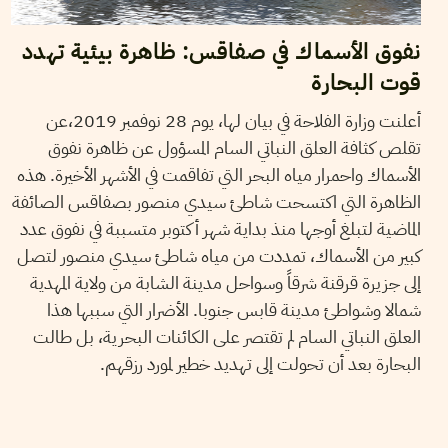
نفوق الأسماك في صفاقس: ظاهرة بيئية تهدد
قوت البحارة
أعلنت وزارة الفلاحة في بيان لها، يوم 28 نوفمبر 2019،عن
تقلص كثافة العلق النباتي السام المسؤول عن ظاهرة نفوق
الأسماك واحمرار مياه البحر التي تفاقمت في الأشهر الأخيرة. هذه
الظاهرة التي اكتسحت شاطئ سيدي منصور بصفاقس الصائفة
الماضية لتبلغ أوجها منذ بداية شهر أكتوبر متسببة في نفوق عدد
كبير من الأسماك، تمددت من مياه شاطئ سيدي منصور لتصل
إلى جزيرة قرقنة شرقاً وسواحل مدينة الشابة من ولاية المهدية
شمالا وشواطئ مدينة قابس جنوبا. الأضرار التي سببها هذا
العلق النباتي السام لم تقتصر على الكائنات البحرية، بل طالت
البحارة بعد أن تحولت إلى تهديد خطير لمورد رزقهم.
29
أفريل
2017
SOUFIENE BOUZID