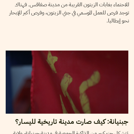
للاحتماء بغابات الزيتون القريبة من مدينة صفاقس. فهناك
توجد فرص للعمل الموسمي في جني الزيتون، وفرص أكبر للإبحار
نحو إيطاليا.
27
مارس
2018
ياسين النابلي
جبنيانة: كيف صارت مدينة تاريخية لليسار؟
يَتشكل جزء كبير من الذاكرة الجمعية في مدينة جبنيانة، ولاية