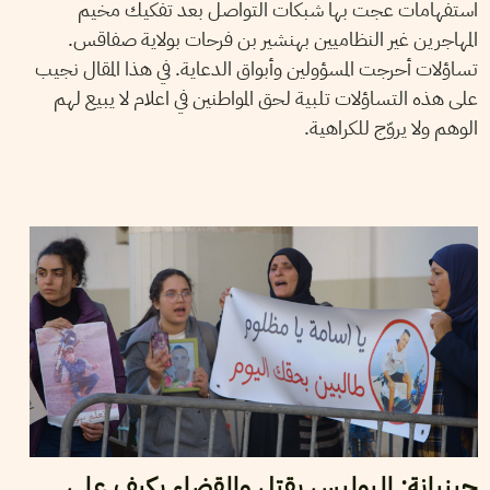
استفهامات عجت بها شبكات التواصل بعد تفكيك مخيم
المهاجرين غير النظاميين بهنشير بن فرحات بولاية صفاقس.
تساؤلات أحرجت المسؤولين وأبواق الدعاية. في هذا المقال نجيب
على هذه التساؤلات تلبية لحق المواطنين في اعلام لا يبيع لهم
الوهم ولا يروّج للكراهية.
30
ديسمبر
2022
مهدي الجلاصي
جبنيانة: البوليس يقتل والقضاء يكيف على