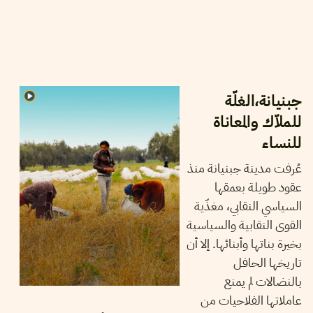
28
أكتوبر
2024
تيسير بن نصر
جبنيانة،الغلّة
للملاّك والمعاناة
للنساء
عُرفت مدينة جبنيانة منذ
عقود طويلة بعمقها
السياسي النقابي، مغذّية
القوى النقابية والسياسية
بخيرة بناتها وأبنائها. إلا أن
تاريخها الحافل
بالنضالات لم يمنع
عاملاتها الفلاحيات من