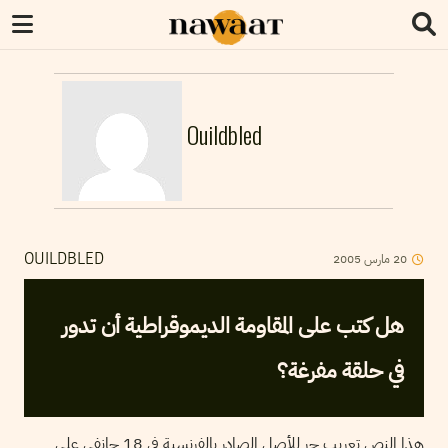
Ouildbled
2005
مارس
20
OUILDBLED
هل كتب على المقاومة الديموقراطية أن تدور
في حلقة مفرغة؟
هذا النص تعريب حر للأصل الصادر بالفرنسية في 18 جانفي على