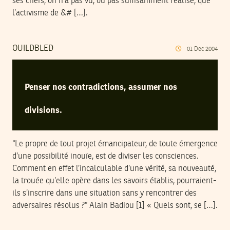
ses chefs, on n’a pas vu, ou pas suffisamment réalisé, que
l’activisme de &# […].
OUILDBLED
01
Dec
2004
Penser nos contradictions, assumer nos
divisions.
“Le propre de tout projet émancipateur, de toute émergence
d’une possibilité inouïe, est de diviser les consciences.
Comment en effet l’incalculable d’une vérité, sa nouveauté,
la trouée qu’elle opère dans les savoirs établis, pourraient-
ils s’inscrire dans une situation sans y rencontrer des
adversaires résolus ?” Alain Badiou [1] « Quels sont, se […].