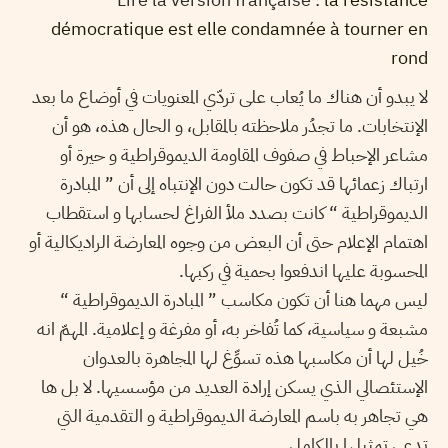
démocratique est elle condamnée à tourner en
rond
لا يبدو أن هناك ما يُعاب على تردّي المعنويات في أوضاع ما بعد
الإنتخابات. ما تجدُر ملاحظته بالمقابل، و الحال هذه، هو أن
مشاعر الإحباط في صفوف المقاومة الديموقراطية و حيرة أو
ارتباك زعمائها قد تكون حالت دون الإنتباه إلى أن ” المبادرة
الديموقراطية “ كانت بصدد ملأ الفراغ لحسابها و استقطاب
اهتمام الإعلام حتى أن البعض من وجوه المعارضة الراديكالية أو
المحسوبة عليها اندفعوا بحمية في ركبها.
ليس مهما هنا أن تكون مكاسب ” المبادرة الديموقراطية “
مشبعة و سياسية، كما تُفاخر به، أو مفرغة و إعلامية. المهمّ انه
خُيل لها أن مكاسبها هذه تسوِّغ لها المجاهرة بالعدوان
الإستئصالي الذي يسكن إرادة العديد من مؤسسيها. لا بل ها
هي تجاهر به باسم المعارضة الديموقراطية و التقدمية التي
تدعي تمثيلها بالكامل.