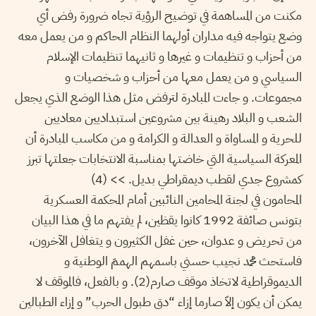
مكنت من المساهمة في توضيح الرؤية تجاه ضرورة رفض أي
وضع يتواجه فيه مداران أولهما النظام الحاكم و من يعمل معه
من أحزاب و تنظيمات و غيرها و ثانيهما تنظيمات الإسلام
السياسي و من يعمل معها من أحزاب و شخصيات و
مجموعات. و جاءت المبادرة لترفض مثل هذا الوضع الذي يجعل
الشعب و البلاد رهينة بين مشروعين استبداديين معاديين
للحرية و المساواة و العدالة و الكرامة و من مكاسب المبادرة أن
المعركة السياسية التي خاضتها بمناسبة الانتخابات جعلتها تبرز
كمشروع جدي لقطب ديمقراطي بديل. >> (4)
المحامون في لجنة المحامين النائبين أمام المحكمة العسكرية
بتونس صائفة 1992 كانوا يقظين، لم يفتهم ما في هذا البيان
من تحريض و عدوان، حين غفل الكثيرون و يتغافل الآخرون،
فاستحث محمد نجيب حسني باسمهم الهممَ الوطنية و
الديموقراطية لاتخاذ موقف صارم(2). و بالفعل، فالموقف لا
يمكن أن يكون إلاّ صارما إزاء “دق طبول الحرب” و إزاء الطبالين