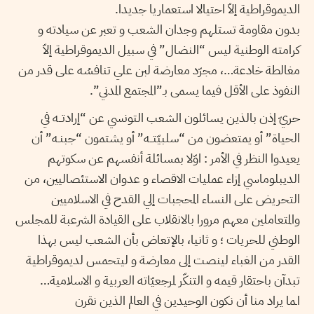
الديموقراطية إلاّ احتيالا استعماريا جديدا.
بدون مقاومة تستلهم وجدان الشعب و تعبر عن سيادته و
كرامته الوطنية ليس “النضال” في سبيل الديموقراطية إلاّ
مغالطة خادعة…، مجرّد معارضة لبن علي تنافسُه على قدر من
النفوذ على الأقل فيما يسمى بـ”المجتمع المدني”.
حريّ إذن بالذين يسائلون الشعب التونسي عن “إرادتــه في
الحياة” أو يمتعضون من “سلبيّتــه” أو يشتمون “جبنـه” أن
يعيدوا النظر في الأمر : اوّلا بمسائلة أنفسهم عن سكوتهم
الديبلوماسي إزاء عمليات الاقصاء و عدوان الاستئصاليين، من
التحريض على النساء المحجبات إلي القدح في الاسلاميين
والمتعاملين معهم مرورا بالانقلاب على القيادة الشرعبة للمجلس
الوطني للحريات ؛ و ثانيا، بالإتعاض بأن الشعب ليس بهذا
القدر من الغباء لينصت إلى معارضة و ليتحمس لديموقراطية
تبدآن باحتقار قيمه و التنكّر لمرجعيّاته العربية و الاسلامية…
اـما يراد منا أن نكون الوحيدين في العالم الذين نقرن