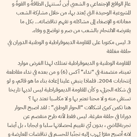
عالم الواقع الإجتماعي و الشعبي أين تُستنهل الطاقةُ و القوةُ و
المشروعية الوحيدة التي يُعتد بها، من خلال مشاركة الشعب
معاناته و الإصغاء إلى مشاكله و تفهم تناقضاته… بكل ما
يفترضه الالتحام بالشعب من صبر و تواضع و وفاء.
3ـ ليس مكتوبا على المقاومة الديموقراطية و الوطنية الدوران في
حلقة مغلقة
المقاومة الوطنية و الديموقراطية تمتلك لهذا الغرض موارد
ثمينة، متضمنة في “نداء” آكس (6) و من بعده في نداء مقاطعة
إنتخابات 2004. فلماذا ينبغي علينا إعادة بناء ما هو قائم، و لو
في شكله الجزئي، و كأن المقاومة الديموقراطية ليس لديها تاريخا
تستقي منه و لا محنا تعتبر بها و لا مكاسبا تعتد بها ؟
هنا تكمن كبرى اشكالات “الحوار الوطني” : لقد اصبح الحوار
دورانا في حلقة مفرغة. ليس فقط لأنه طرح منفصم عن
تجربةالماضي ، بدون أي تقييم لمحصلاتها سلبا و ايجابا ، بل أيضا
لانه أصبح مفرّا يُهرب إليه تجنّبا للحسم في تناقضات المعارضة و