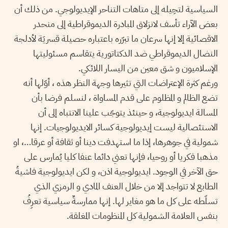
السياسية لتحِيله إلى متاهات التناحر الإيديولوجي. من ذلك أن
بعض الآراء تأسف لانزلاق المبادرة الديموقراطية إلى منحدر
الاقصائية إلا إنها سرعان ما تبرّره باعتباره حصيلة قسريَة لأدلجة
النضال الديموقراطي ضد الدكتاتورية يتقاسم مسئوليتها
الإسلاميون و شق معين من اليسار اللائكي.
ورغم كثرة الإعتراضات التي تثيرها وجهة النظر هذه ، أوّلها أنه
تضع الظالم و المظلوم على قدم المساواة ، لنسلم فرضا بأن
المسالة ايديولوجية، و حينئذ يتوجّب علينا الانتباه إلى أن
الاستئصالية ليست إيديولوجية كسائر الايديولوجيات. إنها
شمولية في جوهرها، إذا ما استهدفت دينا أو ثقافة أو عرقا…، او
مذهبا فكريا أو روحيا، فإنها تعني دائما عنفا كليا يُمارس على
حق الآخر في الوجود. ايديولوجية اذن، و لكن ايديولوجية فاشيةُ
الطابع لا تتواجد إلا من خلال العنف المادي و الرمزي الذي
تسلّطه على كل ما هو مغاير لها. إنها ممارسةٌ سياسية تعرِفُ
بنفس العلامة الشمولية كل المنظومات المغلقة.