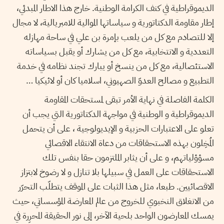
الديموقراطية في كنف الكرامة الوطنية. خارج هذا الاطار المبدئي،
إطار مقاومة الدكتاتورية و سياساتها الموالية للامبريالية، لا مجال
إلا للتصادم مع كل من يلعب بإمرة بن علي في ساحة مهازله
التعددية و الانتخابية، مع كل من يشارك أو يقبل بسياساته
الاستئصالية، مع كل من ينسخ أو يبارك تجند نظامه في خدمة
التطبيع و مصالح العدوّ الصهيوني، اسلاميا كان أو لائيكيا …
الكلمة الفاصلة في نهاية الأمر تبقى لمستحقات المقاومة
الديموقراطية و الوطنية في مواجهة الدكتاتورية التي يجب أن
تعلو على الاعتبارات الحزبية و الإيديولوجية ، على أن يتحمل
المُخِلون بهذه الاستحقاقات من دعاة الانتقاء الاقصائي
مسؤؤلياتهم، و على أن يثابر الملتزمون حقا بنفس تلك
الاستحقاقات على العمل في سبيلها بلا تنازل و لا رضوخ لابتزاز
الاقصائيين. طبعا، مثل هذا الثبات على الموقف يتطلّب التحرّر
من الانغلاق النخبوي للخروج من عالم المعارضة المؤسساتي، حيث
يمسك المعارضون الواحد بلحية الآخر، إلى نور الحقيقة المحرِرة في