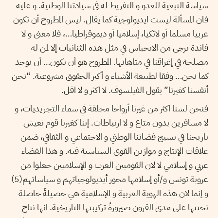
سياسة التبعية للعدو و التفريط له في سيادتنا الوطنية. و عليه
فان المسألة ليست ايديولوجية كما يقال. ليس المطروح أن تكون
عربيا مسلما أو لائكيا، إسلاميا أو ديموقراطيا…، فلا معنى و لا
فائدة ترجى من الانحباس في مثل هذه الثنائيات إلا لمن له
مصلحة في إغراقنا في متاهاتها. المطروح هو أن نكون… أن نوجد
كما نحن… وفقا لطبيعة الأشياء و أكبر الحقوق مشروعية. “نحن
أنفسنا كغيرنا” يقول الفيلسوف. لا اكثر و لا اقل.
فنحن لسنا اكثر من غيرنا أرواحا محلقة في سماء التجريديات، و
لا مسافرين بدون متاع و لا ارتباطات. إننا كغيرنا قوم نعيش
تاريخنا في نسيج فضائنا الوطني و الاجتماعي و الثقافي، ضمن
علاقات الإنتاج و موازين القوى السياسية فيه. و هذا الفضاء
عربي و إسلامي لا لان القوميين العرب و الإسلاميين جعلوا من
عروبة تونس و/أو إسلامها محور أيديولوجياتهم و سياساتهم(5)
و إنما لان هذه الهوية العربية و الإسلامية هي حصيلةٌ حاصلة
نحتتها على مدى القرون صيرورةُ تركيبتها التاريخية. انها نتاج