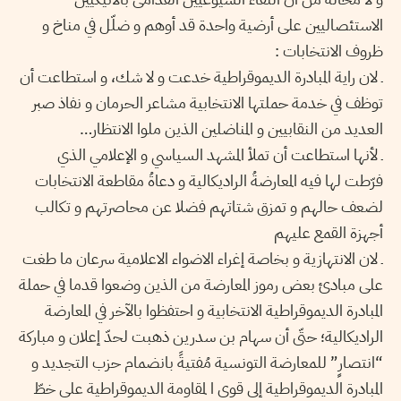
الاستئصاليين على أرضية واحدة قد أوهم و ضلّل في مناخ و
ظروف الانتخابات :
ـ لان راية المبادرة الديموقراطية خدعت و لا شك، و استطاعت أن
توظف في خدمة حملتها الانتخابية مشاعر الحرمان و نفاذ صبر
العديد من النقابيين و المناضلين الذين ملوا الانتظار…
ـ لأنها استطاعت أن تملأ المشهد السياسي و الإعلامي الذي
فرّطت لها فيه المعارضةُ الراديكالية و دعاةُ مقاطعة الانتخابات
لضعف حالهم و تمزق شتاتهم فضلا عن محاصرتهم و تكالب
أجهزة القمع عليهم
ـ لان الانتهازية و بخاصة إغراء الاضواء الاعلامية سرعان ما طغت
على مبادئ بعض رموز المعارضة من الذين وضعوا قدما في حملة
المبادرة الديموقراطية الانتخابية و احتفظوا بالآخر في المعارضة
الراديكالية؛ حتّى أن سهام بن سدرين ذهبت لحدّ إعلان و مباركة
“انتصارٍ” للمعارضة التونسية مُفتيةً بانضمام حزب التجديد و
المبادرة الديموقراطية إلى قوى ا لمقاومة الديموقراطية على خطّ