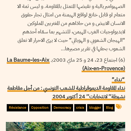
الصهيوامبريالية و نقيضها المتمثل بالمقاومة. و ليس ثمة الا
متعام او قابل خانع لواقع الهيمنة من امثال تجار حقوق
الانسان الابيض و من حاذاهم من المغتربين المملوكين
لايديواوجيات الغرب المهيمن، للتشهير بما سمّاه أحدهم
“الهيجان الشعوبي و الهوياتي” حيث لا يرى الاحرار الا تعلق
الشعوب بحقها في تقرير مصيرها…
(6) اجتماع 23، 24 و 25 ماي 2003بـ
La Baume-les-Aix
(Aix-en-Provence)
“نداء”
نداء المقاومة الديموقراطية للشعب التونسي : من أجل مقاطعة
نشيطة’’ لانتخابات’’ 24 أكتوبر 2004
Résistance
Opposition
Democracy
crisis
blogger
Blog