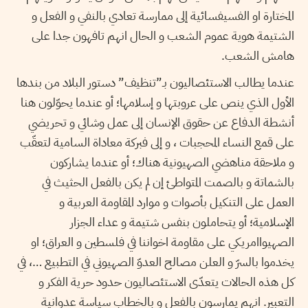
المختارة او الفسيفسائية إلى ممارسة تعادي بالنفي و الفعل و
الشتيمة هوية عموم الشعب و الحال انهم تافهون جدا على
هامش الشعب.
عندما يطالب الاستئصاليون بـ”تنظيف” دستور البلاد من بندها
الأول الذي ينص على عروبتها و إسلامها؛ أو عندما يحوّلون هنا
أنشطة الدفاع عن حقوق الإنسان إلى عمل وشائي و تحريضي
على قمع النساء المحجبات ، و إلى فبركة معاداة السامية لتعقّب
و ملاحقة مناهضي الصهيونية هناك؛ أو عندما يشاركون
بالشماتة و بالصمت المتواطئ إن لم يكن بالفعل الحثيث في
العمل على التنكيل بأصوات و موارد المقاومة العربية و
الإسلامية؛ أو يتحاملون بنفس شتيمة و عداء الجزار
الصهيواامريكي على مقاومة اخواننا في فلسطين و العراق؛ او
يخدموا بالسرّ و العلن مصالح العدوّ الصهيوني في التطبيع …، في
كل هذه الحالات يتعدّى الاستئصاليون حدود حرية الفكر و
التعبير. انهم يمارسون بالفعل و بالخطاب سياسة عدوانية