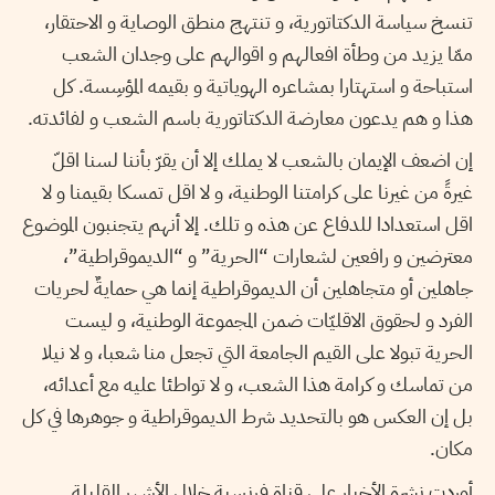
تنسخ سياسة الدكتاتورية، و تنتهج منطق الوصاية و الاحتقار،
ممّا يزيد من وطأة افعالهم و اقوالهم على وجدان الشعب
استباحة و استهتارا بمشاعره الهوياتية و بقيمه المؤسِسة. كل
هذا و هم يدعون معارضة الدكتاتورية باسم الشعب و لفائدته.
إن اضعف الإيمان بالشعب لا يملك إلا أن يقرّ بأننا لسنا اقلّ
غيرةً من غيرنا على كرامتنا الوطنية، و لا اقل تمسكا بقيمنا و لا
اقل استعدادا للدفاع عن هذه و تلك. إلا أنهم يتجنبون الموضوع
معترضين و رافعين لشعارات “الحرية” و “الديموقراطية”،
جاهلين أو متجاهلين أن الديموقراطية إنما هي حمايةٌ لحريات
الفرد و لحقوق الاقليّات ضمن المجموعة الوطنية، و ليست
الحرية تبولا على القيم الجامعة التي تجعل منا شعبا، و لا نيلا
من تماسك و كرامة هذا الشعب، و لا تواطئا عليه مع أعدائه،
بل إن العكس هو بالتحديد شرط الديموقراطية و جوهرها في كل
مكان.
أوردت نشرة الأخبار على قناة فرنسية خلال الأشهر القليلة