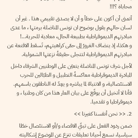
محاباة ؟!!!
أتمنى أن أكون على خطأ و أن لا يصدق تقييمي هذا . غير أن
لسان حالهم يقول بوضوح ان تونس المناضلة برمتها ، ما عدى
مبادرتهم الديموقراطية بطبيعة الحال، معادية للحرية…!
و هكذا، إذ ينضاف الغرورُ إلى حمّى كراهيتهم، تَسقط الاقنعة عن
مبادرتهم الديموقراطية لتتجلى حقيقةُ نزعتها الشمولية.
لأجل شرف تونس المناضلة يتعيّن على الوطنيين الشرفاء داخل
المبادرة الديموقراطية معاكسةُ التطبيل و الطبّالين للحرب
الاستئصالية، و الانتباهُ لما يباشره و يعِدّ له الناطقون باسمهم.
فأنا لا أتخيل أن يوقّع على بيان العار هذا من كان وطنيا ، و
ديموقراطيا و تقدميا.
2. << نحن أنفسنا كغيرنا >>
ضمن ردود الفعل على تبنّي الاقصاء و/أو الاستئصال خطّا
سياسيا، نسمع أحيانا تعليقات تنزع عن الموضوع إشكاليته