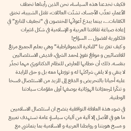
فكيف تخدعنا هذه السياسة، نحن الذين رأيناها تخطف
الأعمار، تعذّب الأجساد، تشتّت العائلات، تقتل الشبيبة، تخنق
الكفاءات…، بينما يبدع أعوانُها المختصون في “تجفيف المنابع” في
إعادة صياغة ثقافتنا العربية و الإسلامية في شكل مُثيرات
فلكلورية لفضول … السوّاح!
و كيف تغرّر بنا “المبادرة الديموقراطية” وهي بعلم الجميع مرتعٌ
للاقصائيين و موقعُ نفوذٍ لمحمد الشرفي، قديسُ الاستئصاليين
بنفسه. ذلك أن خطابها المعارض للنظام الدكتاتوري مهما تجذّر
لا ينفي و لا يلغي شراكتَها له و تورّطها معه بل و حتى المزايدة
عليه أحيانا بالتحريض و الدفع إلى المزيد من الاستئصال فسخا
و تنكّرا لمرجعيّاتنا الهويّاتية بوصفها أولى مقوّمات سيادتنا
الوطنية.
في ضوء هذة العلاقة التوافقية يتضح ان استئصال الاسلاميين
ما هو في الأصل إلا آلية من آلياتِ سياسةٍ عامة تستهدف تمييع
و مسخ هويتنا و روابطنا العربية و الاسلامية بما يتماشى مع