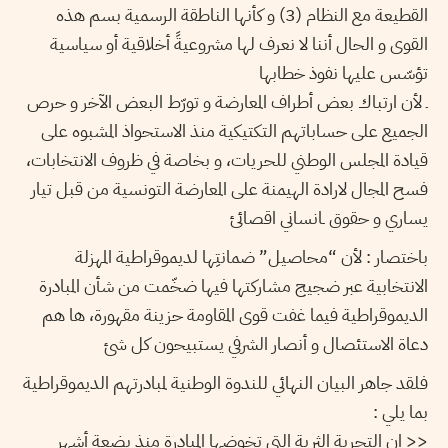
القطيعة مع النظام (3) و كأنها الناطقة الرسمية بسم هذه
القوى و الحال أننا لا نعرف لها مشروعيةً أخلاقية أو سياسية
تؤسّس عليها نفوذ خطابها
ـ لأن ارتباك بعض أطراف المعارضة و تورّط البعض الآخر و حرص
الجميع على حساباتهم التكتيكية منذ الاستحواذ المشبوه على
قيادة المجلس الوطني للحريات، و بخاصة في ظروف الانتخابات،
فسح المجال لارادة الهيمنة على المعارضة التونسية من قبل تيار
يساري و حقوق ـانساني اقصائئ
باختصار : لأن “محاصيل” ضمانتِها لديموقراطية المهزلة
الانتخابية عبر ضجيج مشاركتها فيها ضخّمت من شأن المبادرة
الديموقراطية فيما غفت قوى المقاومة حزينة مقهورة، ها هم
دعاة الاستئصال و أنصار الشرفي يستبيحون كل شئ
فلقد جاهر البيان النهائي للندوة الوطنية لمبادرتهم الديموقراطية
بما يلي :
<< إن التجربة الثرية التي تخوضها المبادرة منذ بضعة أشهر