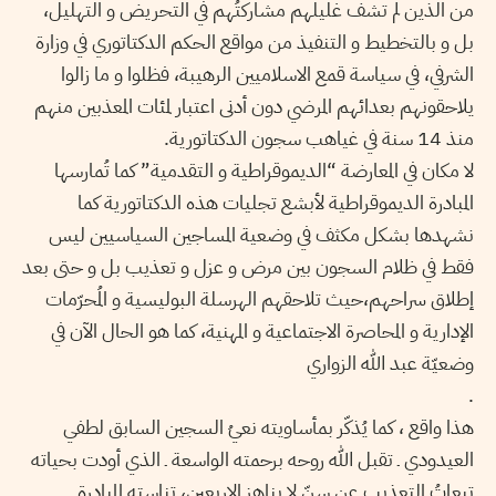
من الذين لم تشف غليلهم مشاركتُهم في التحريض و التهليل،
بل و بالتخطيط و التنفيذ من مواقع الحكم الدكتاتوري في وزارة
الشرفي، في سياسة قمع الاسلاميين الرهيبة، فظلوا و ما زالوا
يلاحقونهم بعدائهم المرضي دون أدنى اعتبار لمئات المعذبين منهم
منذ 14 سنة في غياهب سجون الدكتاتورية.
لا مكان في المعارضة “الديموقراطية و التقدمية” كما تُمارسها
المبادرة الديموقراطية لأبشع تجليات هذه الدكتاتورية كما
نشهدها بشكل مكثف في وضعية المساجين السياسيين ليس
فقط في ظلام السجون بين مرض و عزل و تعذيب بل و حتى بعد
إطلاق سراحهم،حيث تلاحقهم الهرسلة البوليسية و المُحرّمات
الإدارية و المحاصرة الاجتماعية و المهنية، كما هو الحال الآن في
وضعيّة عبد الله الزواري
.
هذا واقع ، كما يُذكّر بمأساويته نعيُ السجين السابق لطفي
العيدودي ـ تقبل الله روحه برحمته الواسعة ـ الذي أودت بحياته
تبعاتُ التعذيب عن سنّ لا يناهز الاربعين، تناسته المبادرة