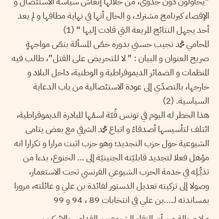
“يحاولون دون جدوى، من خلالها إنعاش سياسة الاستئصال و
الإقصاء كبرنامج مشترك، و الحال أنها في نهاية مطافها و لم يعد
أحد يجهل النتائج المريعة التي قادت إليها “ (1)
المحامي محمد نجيب حسني بدوره خصّ المسألة بنصّ مواجهةٍ
صريح العنوان و البيان : ” لا للتحريض على القتل”، طالب فيه
المنظمات و الضمائر الديموقراطية و الوطنية، داخل البلاد و
خارجها، بالتصدّي إلى عودة الاستئصالية من باب الدعاية
السياسية. (2)
هذا الخطر له اليوم في تونس قُبّة اسمُها المبادرة الديموقراطية،
ائتلف لتأسيسها أصدقاءُ و اتباع محمد الشرفي مع بعض يتامى
الشيوعية حول حزب التجديد؛ وهو حزب اثبت مرارا و تكرارا انه
مؤهل فعلا لتجديد قابليّته الجنينيّة إلى … الخنوع، بدءا من
تذيُّـلِه في خدمة الحزب الشيوعي الفرنسي تحت الاستعمار،
وصولا إلى تزكيته تعديل الدستور لفائدة بن علي و عائلته، مرورا
بمساندته لـ….بن علي في انتخابات 89 ، 94 و 99
و لا محالة من أن التقاء الشيوعيين القدامى بالائيكيين