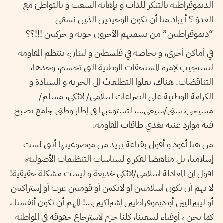
الديموقراطية بالتنكر للذات و بإهانة الشعب و بالتواطئ مع
العدوّ ؟ أ يراد منا أن نكون الوحيدين الذين نسمّي
“ديموقراطيين” من يسميهم الآخرون خونة و حركيين !!!؟؟
في أماكن أخرى، و بخاصة في فلسطين و لبنان، تنتظم المقاومة
لتستجيب لإمرة المستحقات الوطنية التي تحسم، وحدها،
التناقضات. هناك، تعلوا التطلعاتُ الى الحرية و السيادة و
الكرامة الوطنية على الصراعات اسلامي/ لائكي، مسلم/
مسيحي، سني/شيعي…، لتستوعبها في إطار وطني جامع تصبح
فيه موارد غنية تغذي طاقات المقاومة.
من هنا أعود و أقول بقناعة يزيد من موضوعيتها أنني لست
إسلاميا، بل مناهضا لفكر و لسياسات التنظيمات الأصولية،
اقول إن المعادلة اسلامي/لائكي خديعة و ليست مشكلة حقيقية!
لا يهم أن نكون اسلاميين او لائكيين أو قوميين عرب أو إشتراكيين
أو ليبيراليين أو ديموقراطيين إشتراكيين…! المهم أن نكون أنفسنا ،
كما نحن ، أوفياء لشعبنا، كلنا حزم لاسترجاع حقوقه في المواطنة