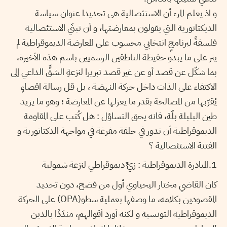
و اذ يعلم المرء أن الاستئصالية هي تحديدا عنوان سياسة
الديكتاتورية التي يقولون بمعارضتها، و أن تبنّي الاستئصالية
فلسفةً لبرنامجٍ انتخابي محسوب على المعارضة الديموقراطية لم
يثر على ما يبدو حفيظة الناطقين الرسميين باسم هذه الأخيرة،
بما شكّل عن قصد أو عن غير قصد تبريرا لنزعةِ الشقٍّ الداعي إلى
الاكتفاء على الذات داخل حركة النهضة ، بل قل رسالة اقصاءٍ
يُقرّبها من المصالحة بقدر ما يعزلها عن المعارضة ؛ وهو ما يزيد
طين البلبلة بلّة، فانه يحق التساؤل : هل كُتب على المقاومة
الديموقراطية أن تدور في حلقة مفرغة في مواجهة الدكتاتورية و
الفتنة الاستئصالية ؟
1.المبادرة الديموقراطية : زيٌّ ديموقراطي لنزعة شمولية
كان القاضي مختار اليحياوي أول من فضح، دون تحديد
المقصودين بكلامه، ما وصفها بعملية سطو(OPA) على الحركة
الديموقراطية التونسية و لكنه أورد أقوالهم، مندّدًا بالذين