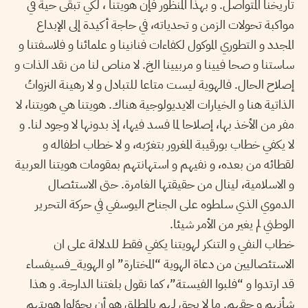
تاريخنا المتواصل. و بهذا المنظور فإن هويتنا ، لكي تبقى حية في
مواكبة تحولات الزمن و تحدياته، في حاجة أكيدة إلى الإبداع
المجدد و التطوري الموكول لكفاءات فنانينا و علمائنا و فلاسفتنا و
ساستنا و صحا فيينا و مربيينا الخ. لا مناص لنا من نقد الذات و
إصلاح الحال. فالهوية ليست متاعا للتبادل و لا رهينة النزواتُ
الذاتية هنا و الخيارات الايديولوجية هناك. هويتنا هي هويتنا، لا
مفر من الأخذ بها، إصلاحا لما فسد فيها، إذ بدونها لا وجود لنا. و
لا يكفي خطاب بورقيبة المغرور بتغرّبه، و لا خطاب اطفاله و
لقطائه من بعده، و نفيهم و استهانتهم بمقومات هويتنا العربية
و الاسلامية، لينال من حقيقتها الغامرة. حتى الاستئصال
الدموي الذي سلطوه على الجناح اليوسفي في حركة التحرير
الوطني لم يغير من الأمر شيئا.
خطاب النفي و التنكر لهويتنا يكفي فقط للدلالة على ان
الاستئصاليين من دعاة الهوية “المختارة” او الهوية_فسيفساء
قد ارتدوا و “فلبوا الفيستة”، كما نقول بلغتنا الدارجة. و هذا
شأنهم و حقهم. ما لا يحق لهم بالمطلق هو أن يحوّلوا هويتهم