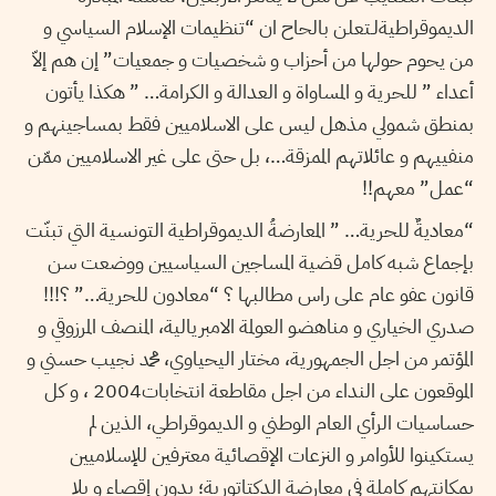
الديموقراطيةلـتعلن بالحاح ان “تنظيمات الإسلام السياسي و
من يحوم حولها من أحزاب و شخصيات و جمعيات” إن هم إلاّ
أعداء ” للحرية و المساواة و العدالة و الكرامة… ” هكذا يأتون
بمنطق شمولي مذهل ليس على الاسلاميين فقط بمساجينهم و
منفييهم و عائلاتهم الممزقة…، بل حتى على غير الاسلاميين ممّن
“عمل” معهم!!
“معاديةٌ للحرية… ” المعارضةُ الديموقراطية التونسية التي تبنّت
بإجماع شبه كامل قضية المساجين السياسيين ووضعت سن
قانون عفو عام على راس مطالبها ؟ “معادون للحرية…” ؟!!!
صدري الخياري و مناهضو العولمة الامبريالية، المنصف المرزوقي و
المؤتمر من اجل الجمهورية، مختار اليحياوي، محمد نجيب حسني و
الموقعون على النداء من اجل مقاطعة انتخابات2004 ، و كل
حساسيات الرأي العام الوطني و الديموقراطي، الذين لم
يستكينوا للأوامر و النزعات الإقصائية معترفين للإسلاميين
بمكانتهم كاملة في معارضة الدكتاتورية؛ بدون إقصاء و بلا