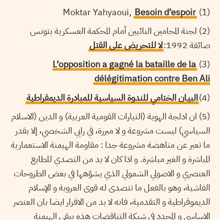
Besoin d’espoir
(1) Moktar Yahyaoui,
(2) لجنة المحامين النائبين أمام المحكمة العسكرية بتونس
صائفة 1992:
لا للتحريض على القتل
L’opposition a gagné la bataille de la
(3)
délégitimation contre Ben Ali
(4)
البيـان الختامي للندوة السياسية للمبادرة الديمقراطية
(5) ان ادلجة الهوية (التيارات القومية العربية) و الدين (الاسلام
السياسي) ليست مشروعة و لا مبررة، قي رايي الشخصي، إلا بقدر
ما تعبر عن مناهضة مشروعة جدا : مقاومة الهيمنة الاستعمارية
المباشرة و الغير مباشرة. و اذا كان لا بد من التصدي للطابع
العنصري و الاصولي الشمولي الذي يشوّهها في بعض الطروحات
الفاشية، وهو بالفعل ما تتصدى له قوى العروبة و الإسلام
الديموقراطية و التقدمية، فانه لا بد من الاقرار ايضا بان العنصر
الاساسي و المحدد في شبكة التناقضات هذه يبقى الهيمنة