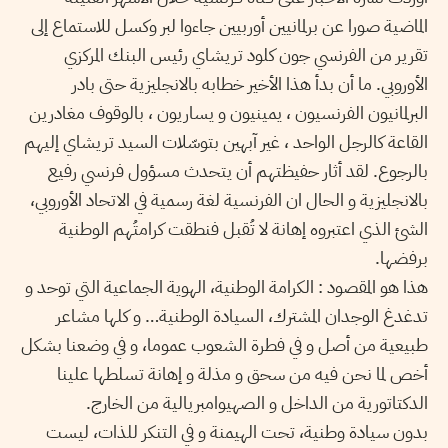
الماضية صورا عن برلمانيين أوربيين جاءوا لبر وكسل للاستماع إلى
تقرير من الفرنسي جون كلود تريشاي رئيس البنك المركزي
الأوروبي. ما أن بدأ هذا الأخير خطابه بالانجليزية حتى بادر
البرلمانيون الفرنسيون ، يمينيون و يساريون ، بالوقوف مغادرين
القاعة كالرجل الواحد ، غير آبهين بتوسّلات السيد تريشاي إليهم
بالرجوع. لقد أثار حفيظتهم أن يتحدث مسؤول فرنسي رفيع
بالانجليزية و الحال ان الفرنسية لغة رسمية في الاتحاد الأوروبي،
الشئ الذي اعتبروه إهانة لا تُقبل فنطقت كرامتُهم الوطنية
برفضها.
هذا هو المقصود : الكرامة الوطنية، الهوية الجماعية التي توحد و
تدغدغ الوجدان المشترك، السيادة الوطنية… و كلها مشاعر
طبيعية من أصل و في فطرة الشعوب عموما، و في وضعنا بشكل
أخص لما نحن فيه من سحق و مذلة و إهانة تسلطها علينا
الدكتاتورية من الداخل و الصهيوامبريالية من الخارج.
بدون سيادة وطنية، تحت الهيمنة و في التنكر للذات، ليست