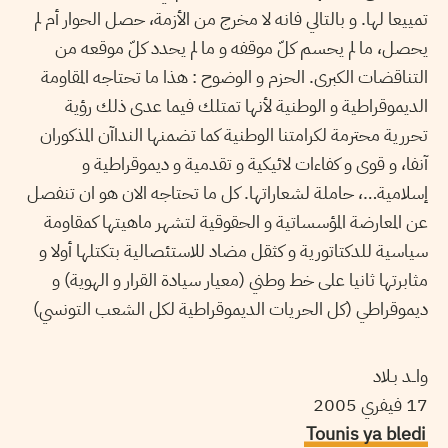
تمييعا لها. و بالتالي فانه لا مخرج من الأزمة، حصل الحوار أم لم
يحصل، ما لم يحسم كلّ موقفه و ما لم يحدد كلّ موقعه من
التناقضات الكبرى. الحزم و الوضوح : هذا ما تحتاجه المقاومة
الديموقراطية و الوطنية لأنها تمتلك فيما عدى ذلك رؤية
تحررية محترمة لكرامتنا الوطنية كما تضمنها النداآن المذكوران
آنفا، و قوى و كفاءات لائيكية و تقدمية و ديموقراطية و
إسلامية…، حاملة لشعاراتها. كل ما تحتاجه الان هو ان تنفصل
عن المعارضة المؤسساتية و الحقوقية لتشهر ماهيتها كمقاومة
سياسية للدكتاتورية و كثقل مضاد للاستئصالية بتكتلها أولا و
مثابرتها ثانيا على خط وطني (معيار سيادة القرار و الهوية) و
ديموقراطي (كل الحريات الديموقراطية لكل الشعب التونسي)
واــد بـلاد
17 فيفري 2005
Tounis ya bledi