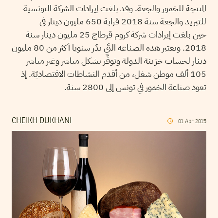
المنتجة للخمور والجعة. وقد بلغت إيرادات الشركة التونسية
للتبريد والجعة سنة 2018 قرابة 650 مليون دينار في
حين بلغت إيرادات شركة كروم قرطاج 25 مليون دينار سنة
2018. وتعتبر هذه الصناعة التّي تدّر سنويا أكثر من 80 مليون
دينار لحساب خزينة الدولة وتوفّر بشكل مباشر وغير مباشر
105 ألف موطن شغل، من أقدم النشاطات الاقتصاديّة. إذ
تعود صناعة الخمور في تونس إلى 2800 سنة.
CHEIKH DUKHANI
01
Apr
2015