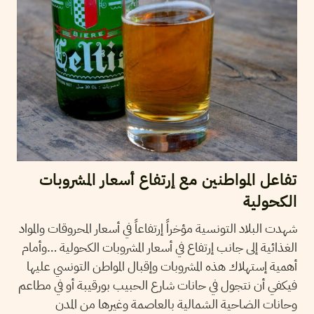
تفاعل المواطنين مع إرتفاع أسعار المشروبات
الكحولية
شهدت البلاد التونسية مؤخراً إرتفاعاً في أسعار المحروقات والمواد
الغذائية إلى جانب إرتفاع في أسعار المشروبات الكحولية …وأمام
أهمية إستهلاك هذه المشروبات وإقبال المواطن التونسي عليها
فيكفي أن نتجول في حانات شارع الحبيب بورقيبة أو في مطاعم
وحانات الضاحية الشمالية بالعاصمة وغيرها من المدن