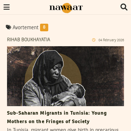
Avortement
8
RIHAB BOUKHAYATIA
04
February
2026
Sub-Saharan Migrants in Tunisia: Young
Mothers on the Fringes of Society
In Tunisia, migrant women give birth in precarious