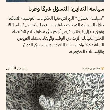
سياسة التداين: التسوّل شرقا وغربا
”سياسة التسوّل“ التي انتهجتها الحكومات التونسية المتعاقبة
خلال السنوات التي تلت جانفي 2011، لم تدّخر جهة مانحة إلا
وتوجّهت إليها بطلب قرض أو هبة في محاولة لمنح الاقتصاد
المحلي المتهالك المزيد من الوقت والإيفاء بسداد القروض
السابقة والالتزام بنفقات التصرّف والتسيير في الدوائر
والمؤسسات الحكومية.
29
جوان
2016
ياسين النابلي