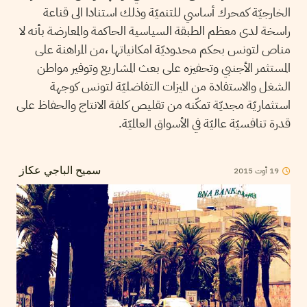
الخارجيّة كمحرك أساسي للتنميّة وذلك استنادا الى قناعة
راسخة لدى معظم الطبقة السياسية الحاكمة والمعارضة بأنه لا
مناص لتونس بحكم محدوديّة امكانياتها ،من المراهنة على
المستثمر الأجنبي وتحفيزه على بعث المشاريع وتوفير مواطن
الشغل والاستفادة من الميزات التفاضليّة لتونس كوجهة
استثماريّة مجديّة تمكّنه من تقليص كلفة الانتاج والحفاظ على
قدرة تنافسيّة عاليّة في الأسواق العالميّة.
19
أوت
2015
سميح الباجي عكاز