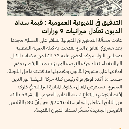
التدقيق في المديونية العمومية : قيمة سداد
الديون تعادل ميزانيات 9 وزارات
عادت مسألة التدقيق في المديونية لتطفو على السطح مجددا
بعد مشروع القانون الذي تقدمت به كتلة الجبهة الشعبية
بمجلس النواب، وقد أمضى عليه 73 نائبا من مختلف الكتل
البرلمانية باستثناء حركة النهضة التي برّرت هذا الرفض بعدم
اطلاعها على مشروع القانون وتفضيلها مناقشته داخل اللجنة،
حسب ما أكده لموقع نواة رئيس كتلة حركة النهضة نور الدين
البحيري. يستعرض المقال حظوظ المبادرة البرلمانية في ظرف
إقتصاديّ شهد إرتفاع نسبة التداين العمومي إلى 53,4 بالمائة
من الناتج الداخلي الخام سنة 2016فى حين أنّ 80 بالمائة من
القروض الجديدة تُسخّر لسداد الديون القديمة.