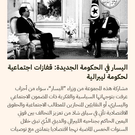
اليسار في الحكومة الجديدة: قفازات اجتماعية
لحكومة ليبرالية
مشاركة هذه المجموعة من وزراء ”اليسار“، سواء من أحزاب
عرفت بتوجهاتها السياسية والفكرية ذات المضمون الاجتماعي
واليساري، أو النقابيّين المنحازين للمطالب الاجتماعية والحقوق
الاقتصادية تأتي في سياق شاذ من تعزيز التحالف بين قوتي
اليمين الحاكم بجناحيه الليبرالي والديني الذّي تبنى خلال
السنوات الخمس الماضية نهجا اقتصاديا يتماشى مع توصيات