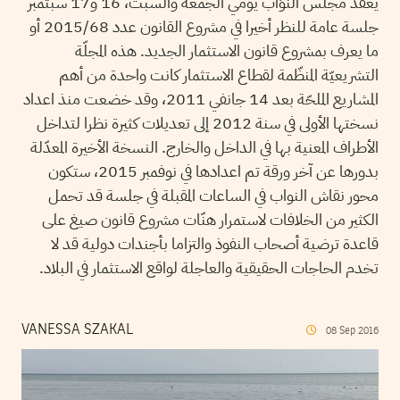
يعقد مجلس النوّاب يومي الجمعة والسبت، 16 و17 سبتمبر
جلسة عامة للنظر أخيرا في مشروع القانون عدد 2015/68 أو
ما يعرف بمشروع قانون الاستثمار الجديد. هذه المجلّة
التشريعيّة المنظّمة لقطاع الاستثمار كانت واحدة من أهم
المشاريع الملحّة بعد 14 جانفي 2011، وقد خضعت منذ اعداد
نسختها الأولى في سنة 2012 إلى تعديلات كثيرة نظرا لتداخل
الأطراف المعنية بها في الداخل والخارج. النسخة الأخيرة المعدّلة
بدورها عن آخر ورقة تم اعدادها في نوفمبر 2015، ستكون
محور نقاش النواب في الساعات المقبلة في جلسة قد تحمل
الكثير من الخلافات لاستمرار هنّات مشروع قانون صيغ على
قاعدة ترضية أصحاب النفوذ والتزاما بأجندات دولية قد لا
تخدم الحاجات الحقيقية والعاجلة لواقع الاستثمار في البلاد.
VANESSA SZAKAL
08
Sep
2016