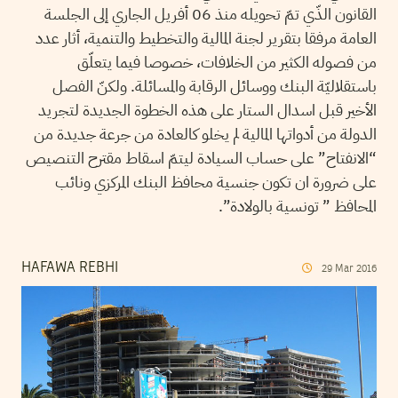
القانون الذّي تمّ تحويله منذ 06 أفريل الجاري إلى الجلسة
العامة مرفقا بتقرير لجنة المالية والتخطيط والتنمية، أثار عدد
من فصوله الكثير من الخلافات، خصوصا فيما يتعلّق
باستقلاليّة البنك ووسائل الرقابة والمسائلة. ولكنّ الفصل
الأخير قبل اسدال الستار على هذه الخطوة الجديدة لتجريد
الدولة من أدواتها المالية لم يخلو كالعادة من جرعة جديدة من
“الانفتاح” على حساب السيادة ليتمّ اسقاط مقترح التنصيص
على ضرورة ان تكون جنسية محافظ البنك المركزي ونائب
المحافظ ” تونسية بالولادة”.
HAFAWA REBHI
29
Mar
2016