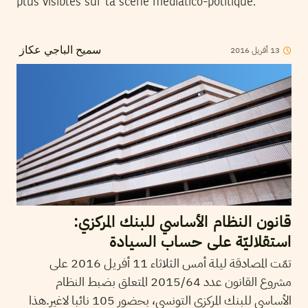
plus visibles sur la scène médiatico-politique.
13
أفريل
2016
سميح الباجي عكاز
قانون النظام الأساسي للبنك المركزي:
استقلاليّة على حساب السيادة
تمّت المصادقة ليلة أمس الثلاثاء 11 أفريل 2016 على
مشروع القانون عدد 2015/64 المتعلق بضبط النظام
الأساسي للبنك المركزي التونسي، بحضور 105 نائبا لاغير.هذا