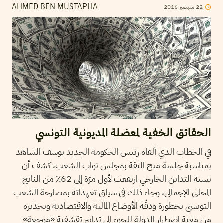
22
سبتمبر
2016
AHMED BEN MUSTAPHA
الحقائق الخفية لمعضلة المديونية التونسي
في الخطاب الذي ألقاه رئيس الحكومة الجديد يوسف الشاهد
بمناسبة جلسة منح الثقة بمجلس نواب الشعب، كشف أن
نسبة التداين الخارجي ارتفعت لأول مرّة إلى 62٪ من الناتج
المحلي الإجمالي، وجاء ذلك في سياق تعهداته بمصارحة الشعب
التونسي بخطورة ودقّة الأوضاع المالية والاقتصادية وتحذيره
من مغبة اضطرار الدولة للجوء إلى تدابير تقشفية «موجعة»