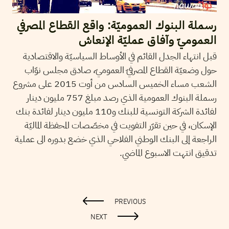
رسملة البنوك العموميّة: واقع القطاع المصرفي
العموميّ وآفاق عمليّة الإنعاش
قبل انتهاء الجدل القائم في الأوساط السياسيّة والاقتصادية
حول وضعيّة القطاع المصرفيّ العموميّ، صادق مجلس نوّاب
الشعب مساء الخميس السادس من أوت 2015 على مشروع
رسملة البنوك العمومية الذي رصد مبلغ 757 مليون دينار
لفائدة الشركة التونسية للبنك و110 مليون دينار لفائدة بنك
الإسكان، في حين تقرّر التفويت في مخصّصات المحفظة الماليّة
الراجعة إلى البنك الوطني الفلاحي الذي خضع بدوره الى عملية
تدقيق انتهت الاسبوع الماضي.
PREVIOUS
NEXT