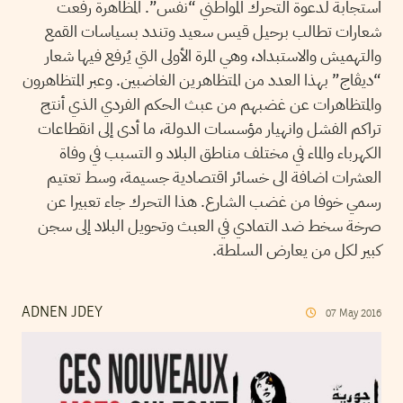
استجابة لدعوة التحرك المواطني “نفس”. المظاهرة رفعت
شعارات تطالب برحيل قيس سعيد وتندد بسياسات القمع
والتهميش والاستبداد، وهي المرة الأولى التي يُرفع فيها شعار
“ديڨاج” بهذا العدد من المتظاهرين الغاضبين. وعبر المتظاهرون
والمتظاهرات عن غضبهم من عبث الحكم الفردي الذي أنتج
تراكم الفشل وانهيار مؤسسات الدولة، ما أدى إلى انقطاعات
الكهرباء والماء في مختلف مناطق البلاد و التسبب في وفاة
العشرات اضافة الى خسائر اقتصادية جسيمة، وسط تعتيم
رسمي خوفا من غضب الشارع. هذا التحرك جاء تعبيرا عن
صرخة سخط ضد التمادي في العبث وتحويل البلاد إلى سجن
كبير لكل من يعارض السلطة.
ADNEN JDEY
07
May
2016