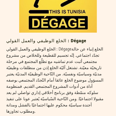
الخلع الوظيفي والعمل القولي : Dégage
الخلع الوظيفي والعمل القولي : Dégageالخلع إنباء عن حالة
تجدّد اجتماعي. إنّه تجسيم للقطيعة وللخلاص من مشروع
مجتمعي أثبت عدم تماشيه مع تطلّع المجتمع في مرحلة
تاريخيّة معيّنة. تشتغل آليّة الخلع إذن من منطلقات وظيفيّة
مدنيّة وسياسيّة ونفسيّة. من النّاحية الوظيفيّة المدنيّة يعتبر
المسؤول موضوع الخلع عائقا أمام التّجدّد المجتمعي بوصفه
أداة من أدوات المشروع المجتمعي القديم. فمنظومة
سلوكه منمّطة وفق برنامج أخلاقي إداري تواصلي لم يعد
مقبولا اجتماعيّا. ومن النّاحية السّياسيّة يُعتبر عونا على تنفيذ
أجندة سياسيّة محكوم عليها اجتماعيّا بالفشل ومدانة
ومطلوب تجاوزها.