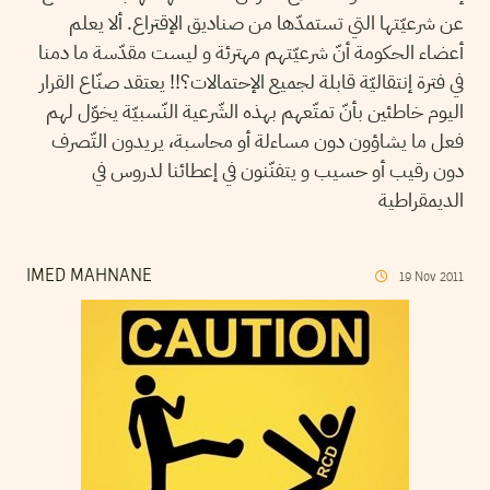
عن شرعيّتها التي تستمدّها من صناديق الإقتراع. ألا يعلم
أعضاء الحكومة أنّ شرعيّتهم مهترئة و ليست مقدّسة ما دمنا
في فترة إنتقاليّة قابلة لجميع الإحتمالات؟!! يعتقد صنّاع القرار
اليوم خاطئين بأنّ تمتّعهم بهذه الشّرعية النّسبيّة يخوّل لهم
فعل ما يشاؤون دون مساءلة أو محاسبة، يريدون التّصرف
دون رقيب أو حسيب و يتفنّنون في إعطائنا لدروس في
الديمقراطية
IMED MAHNANE
19
Nov
2011