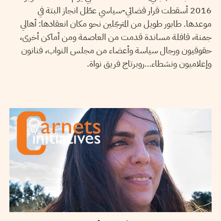
2016 أسقطت قرار قضائي-سياسي عطّل انجاز البتة في
موعدها. طابور طويل من المترجّلين نحو مكان انعقادها: أهالي
جمنة، قافلة مساندة قدمت من العاصمة ومن أماكن أخرى،
حقوقيون ورجال سياسة وأعضاء من مجلس النواب، فنانون
وإعلاميون ونشطاء…روبرتاج فريق نواة.
TEYCIR BEN NASER
27
May
2016