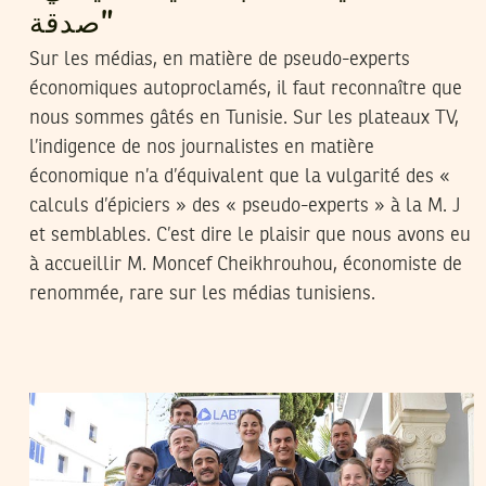
صدقة”
Sur les médias, en matière de pseudo-experts
économiques autoproclamés, il faut reconnaître que
nous sommes gâtés en Tunisie. Sur les plateaux TV,
l’indigence de nos journalistes en matière
économique n’a d’équivalent que la vulgarité des «
calculs d’épiciers » des « pseudo-experts » à la M. J
et semblables. C’est dire le plaisir que nous avons eu
à accueillir M. Moncef Cheikhrouhou, économiste de
renommée, rare sur les médias tunisiens.
TEYCIR BEN NASER
19
Apr
2016