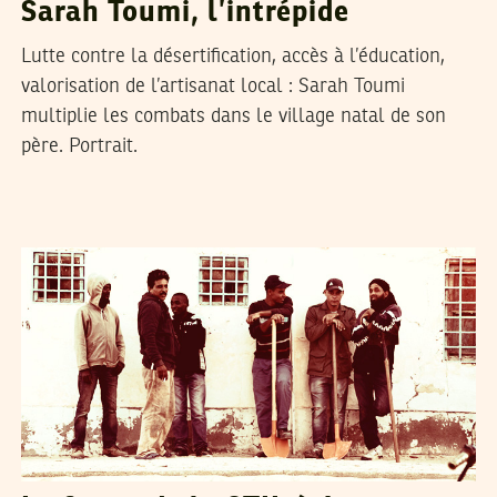
Sarah Toumi, l’intrépide
Lutte contre la désertification, accès à l’éducation,
valorisation de l’artisanat local : Sarah Toumi
multiplie les combats dans le village natal de son
père. Portrait.
LA RÉDACTION
11
Jul
2015