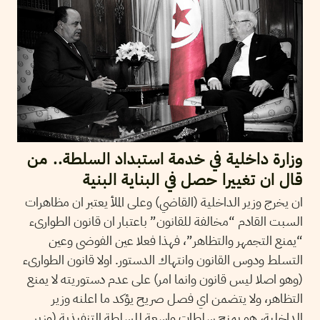
وزارة داخلية في خدمة استبداد السلطة.. من
قال ان تغييرا حصل في البناية البنية
ان يخرج وزير الداخلية (القاضي) وعلى الملأ يعتبر ان مظاهرات
السبت القادم “مخالفة للقانون” باعتبار ان قانون الطوارىء
“يمنع التجمهر والتظاهر”، فهذا فعلا عين الفوضى وعين
التسلط ودوس القانون وانتهاك الدستور. اولا قانون الطوارىء
(وهو اصلا ليس قانون وانما امر) على عدم دستوريته لا يمنع
التظاهر، ولا يتضمن اي فصل صريح يؤكد ما اعلنه وزير
الداخلية، هو يمنح سلطات واسعة للسلطة التنفيذية (وزير