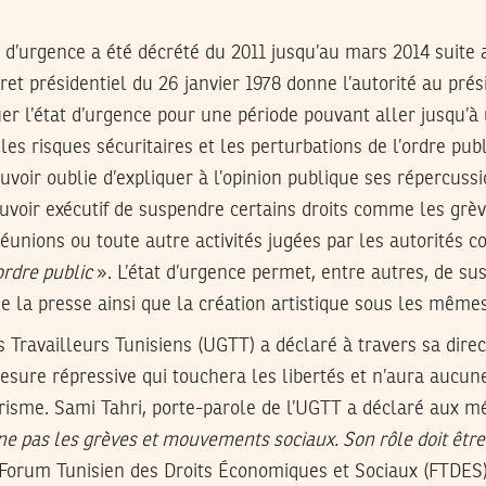
t d’urgence a été décrété du 2011 jusqu’au mars 2014 suit
ret présidentiel du 26 janvier 1978 donne l’autorité au prés
er l’état d’urgence pour une période pouvant aller jusqu’à
les risques sécuritaires et les perturbations de l’ordre publ
uvoir oublie d’expliquer à l’opinion publique ses répercussi
voir exécutif de suspendre certains droits comme les grèv
réunions ou toute autre activités jugées par les autorités
ordre public
». L’état d’urgence permet, entre autres, de su
 de la presse ainsi que la création artistique sous les même
 Travailleurs Tunisiens (UGTT) a déclaré à travers sa direct
sure répressive qui touchera les libertés et n’aura aucune 
orisme. Sami Tahri, porte-parole de l’UGTT a déclaré aux 
e pas les grèves et mouvements sociaux. Son rôle doit être l
Forum Tunisien des Droits Économiques et Sociaux (FTDES)