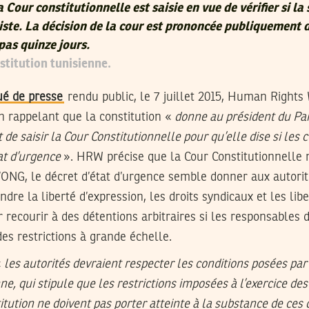
 Cour constitutionnelle est saisie en vue de vérifier si la
iste. La décision de la cour est prononcée publiquement 
pas quinze jours.
stitution tunisienne.
é de presse
rendu public, le 7 juillet 2015, Human Rights 
n rappelant que la constitution «
donne au président du Pa
de saisir la Cour Constitutionnelle pour qu’elle dise si les co
at d’urgence
». HRW précise que la Cour Constitutionnelle 
l’ONG, le décret d’état d’urgence semble donner aux autori
dre la liberté d’expression, les droits syndicaux et les lib
ur recourir à des détentions arbitraires si les responsables 
des restrictions à grande échelle.
«
les autorités devraient respecter les conditions posées par l
ne, qui stipule que les restrictions imposées à l’exercice de
itution ne doivent pas porter atteinte à la substance de ces 