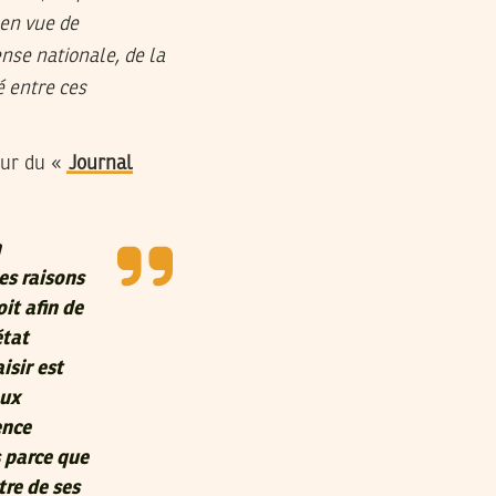
 en vue de
ense nationale, de la
é entre ces
eur du «
Journal
n
es raisons
oit afin de
état
isir est
aux
ence
s parce que
tre de ses