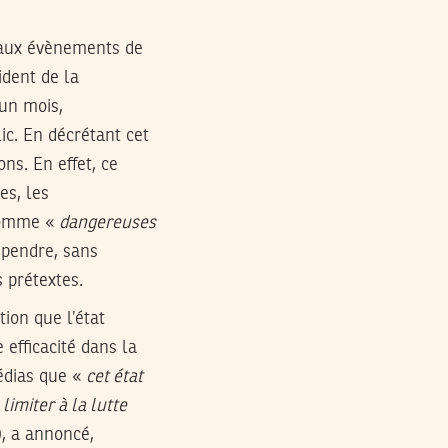
e aux évènements de
ident de la
 un mois,
ic. En décrétant cet
ons. En effet, ce
es, les
 comme «
dangereuses
spendre, sans
s prétextes.
ion que l’état
efficacité dans la
médias que «
cet état
imiter à la lutte
, a annoncé,