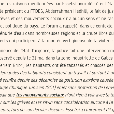
 que les raisons mentionnées par Essebsi pour décréter l’ét
le président du FTDES, Abderrahman Hedhili, le fait de justi
rèves et des mouvements sociaux n’a aucun sens et ne ras
t politique du pays. Le forum a rappelé, dans ce contexte, q
 pénurie d’eau dans nombreuses régions et la chute libre du
rects qui participent à la montée vertigineuse de la violence
nonce de l’état d’urgence, la police fait une intervention 
observé depuis le 31 mai dans la zone industrielle de Gabes
eriem Bribri, les habitants ont été tabassés et chassés des 
demandes des habitants consistent au travail et surtout à
 souffre depuis des décennies de pollution extrême causée 
oupe Chimique Tunisien (GCT) émet sans protection de l’env
 sait que
les mouvements sociaux
n’ont rien à voir avec le t
 sur les grèves et les sit-in sans considération aucune à la 
leurs, lors de son dernier discours Essebsi a clairement dit 