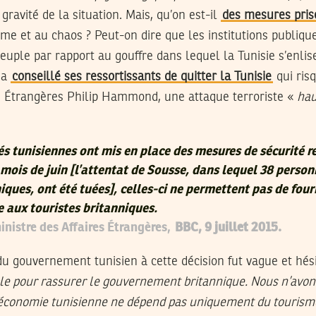
gravité de la situation. Mais, qu’on est-il
des mesures prise
isme et au chaos ? Peut-on dire que les institutions publiqu
euple par rapport au gouffre dans lequel la Tunisie s’enli
 a
conseillé ses ressortissants de quitter la Tunisie
qui risq
es Étrangères Philip Hammond, une attaque terroriste «
hau
és tunisiennes ont mis en place des mesures de sécurité r
 mois de juin [l’attentat de Sousse, dans lequel 38 person
iques, ont été tuées], celles-ci ne permettent pas de four
 aux touristes britanniques.
istre des Affaires Étrangères,
BBC, 9 juillet 2015.
u gouvernement tunisien à cette décision fut vague et hés
ible pour rassurer le gouvernement britannique. Nous n’avon
l’économie tunisienne ne dépend pas uniquement du tourism