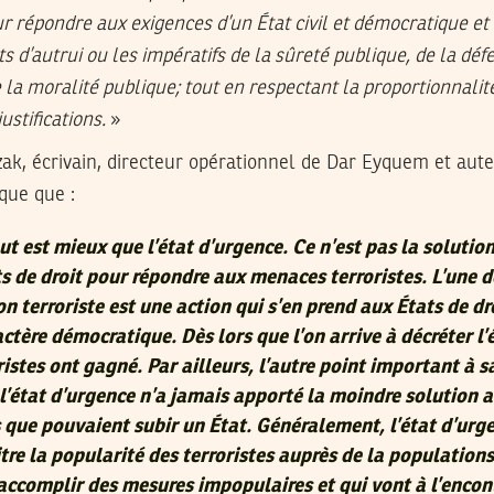
ur répondre aux exigences d’un État civil et démocratique et
s d’autrui ou les impératifs de la sûreté publique, de la déf
 la moralité publique; tout en respectant la proportionnalit
justifications.
»
ak, écrivain, directeur opérationnel de Dar Eyquem et aut
que que :
out est mieux que l’état d’urgence. Ce n’est pas la solutio
s de droit pour répondre aux menaces terroristes. L’une d
ion terroriste est une action qui s’en prend aux États de dr
ractère démocratique. Dès lors que l’on arrive à décréter l’
ristes ont gagné. Par ailleurs, l’autre point important à sa
l’état d’urgence n’a jamais apporté la moindre solution 
 que pouvaient subir un État. Généralement, l’état d’urg
tre la popularité des terroristes auprès de la population
 accomplir des mesures impopulaires et qui vont à l’encon