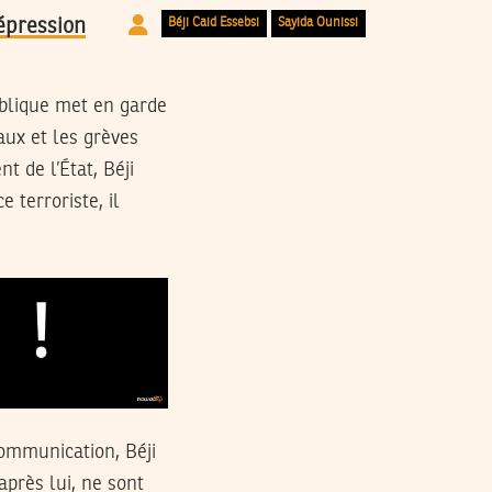
Béji Caid Essebsi
Sayida Ounissi
épression
ublique met en garde
ux et les grèves
t de l’État, Béji
 terroriste, il
communication, Béji
’après lui, ne sont