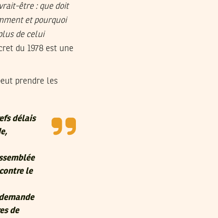
ait-être : que doit
omment et pourquoi
lus de celui
cret du 1978 est une
peut prendre les
efs délais
e,
Assemblée
contre le
a demande
es de