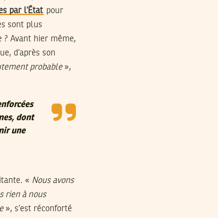
s par l’État
pour
es sont plus
se ? Avant hier même,
ue, d’après son
tement probable
»,
enforcées
nes, dont
nir une
itante. «
Nous avons
s rien à nous
e
», s’est réconforté