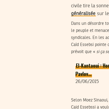
civile tire la sonn
généralisée
sur le
Dans un désordre to
le peuple et menace
syndicales. En les ac
Caïd Essebsi pointe d
prévoit que «
si ça s
El-Kantaoui : Ho
Pavlov…
26/06/2015
Selon Moez Sinaoui, 
Caid Essebssi a vou