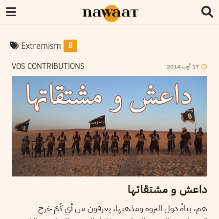
Extremism
8
2014
أوت
17
VOS CONTRIBUTIONS
داعش و مشتقاتها
هم، بناةُ دول الثروة ومذهبها، يعرفون من أي كُمّ خرج