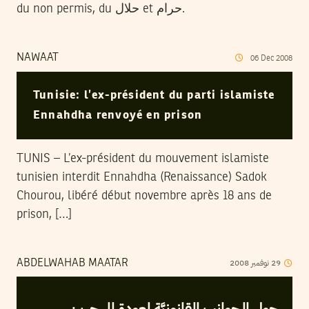
NAWAAT
06
Dec
2008
Tunisie: l’ex-président du parti islamiste
Ennahdha renvoyé en prison
TUNIS – L’ex-président du mouvement islamiste
tunisien interdit Ennahdha (Renaissance) Sadok
Chourou, libéré début novembre après 18 ans de
prison, […]
2008
نوفمبر
29
ABDELWAHAB MAATAR
حول الجوانب القانونيَّة لعودة المهجرين