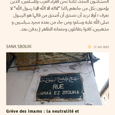
الحشاشون الجدد، لكننا نحن فقراء العرب والمسلمين، الذين
يؤمنون بكل من جاءهم راكبا “لااله الا الله محمدا رسول الله” لا
نعرف ؛ أولا نريد أن نصدق أن أصدق من قالها هو الرسول
صلى الله عليه وسلم؛ ومن جاء من بعده مجرد سياسيين و
مذهبيين، كادوا يتقاتلون وجثمانه الطاهر لم يدفن بعد.
SANA SBOUAÏ
17
Jun
2013
Grève des imams : la neutralité et