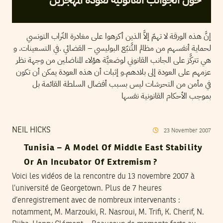
إنَّ هذه الورقة لا تهمّ إلاَّ الذين أكرهوا على مغادرة التّراب التونسي
لحماية أنفسهم من مظالم التَّتبّع البوليسي – القضائي .في التسعينات. و
هي تتركَّز على الجانب القانوني لوضعيَّة هؤلاء المناضلين من وجهة نظر
عزمهم على العودة إلى بلادهم.و إثبات أن هذه العودة يمكن أن تكون
في مأمن من التحرشات ليس بسبب أفضال السلطة القائمة بل
بموجب الأحكام القانونية نفسها
NEIL HICKS
23
November
2007
Tunisia – A Model Of Middle East Stability
Or An Incubator Of Extremism ?
Voici les vidéos de la rencontre du 13 novembre 2007 à
l’université de Georgetown. Plus de 7 heures
d’enregistrement avec de nombreux intervenants :
notamment, M. Marzouki, R. Nasroui, M. Trifi, K. Cherif, N.