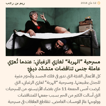
2018
ماي
12
ريم بن رجب
مسرحية ”الهربة“ لغازي الزغباني: عندما تُعرّي
عاملة جنس تناقضات متشدّد دينيّ
كل الأعمال الفنيّة التي تدور في فلك الجسد والمُحرّم مثيرة
للجدل بطبيعتها. ومسرحية “الهربة” لغازي الزغباني، التي
عُرضت أمس الجمعة 11 ماي بفضاء الأرتيستو، من المسرحيات
التي أسالت الكثير من الحبر بسبب جمعها للمتناقضات
وولوجها عالم المومسات الغامض. تتقاطع العلاقات في مسرحية