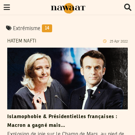
Extrémisme
14
HATEM NAFTI
25
Apr
2022
Islamophobie & Présidentielles françaises :
Macron a gagné mais…
Explosion de joie sur le Champ de Mars, au pied de