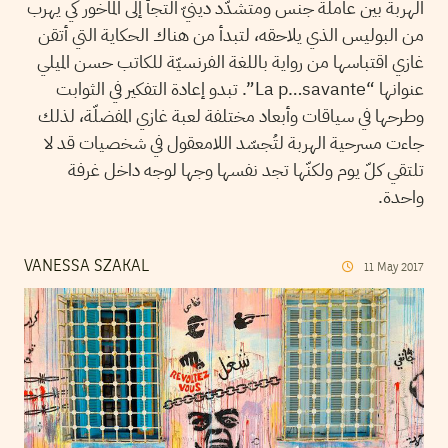
الهربة بين عاملة جنس ومتشدّد دينيّ التجأ إلى الماخور كي يهرب
من البوليس الذي يلاحقه، لتبدأ من هناك الحكاية التي أتقن
غازي اقتباسها من رواية باللغة الفرنسيّة للكاتب حسن الميلي
عنوانها “La p…savante”. تبدو إعادة التفكير في الثوابت
وطرحها في سياقات وأبعاد مختلفة لعبة غازي المفضلّة، لذلك
جاءت مسرحية الهربة لتُجسّد اللامعقول في شخصيات قد لا
تلتقي كلّ يوم ولكنّها تجد نفسها وجها لوجه داخل غرفة
واحدة.
VANESSA SZAKAL
11
May
2017