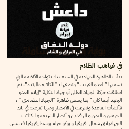
في غياهب الظلام
بدأت الظاهرة الجهادية في السبعينيات تواجه الأنظمة التي
تسميها “العدو القريب” وتصفها بـ “الكافرة والمرتدة”، ثم
انطلقت حركة الجهاد العالمي أو جهاد النكاية “إيلام العدو
البعيد أينما كان ” بما يسمى ظاهرة “الجهاد التضامني ” ،
فأنشأت القاعدة وتفرعت في الأمصار ومنها تفرعت في بلاد
الحرمين و اليمن و الرافدين و أنصار الشريعة و الكتائب
الجهادية في شمال افريقيا و بوكو حرام بوسط إفريقيا فداعش