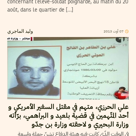
concernant l’élève-soldat poignardé, au matin du 20
août, dans le quartier de […]
2013
أوت
07
وليد الماجري
علي الحرزي، متهم في مقتل السفير الأمريكي و
أحد المتّهمين في قضية بلعيد و البراهمي، برّأته
وزارة البحيري و لاحقته وزارة بن جدّو
في الوقت الذّي كانت فيه هيئة الدفاع تشنّ حملة واسعة