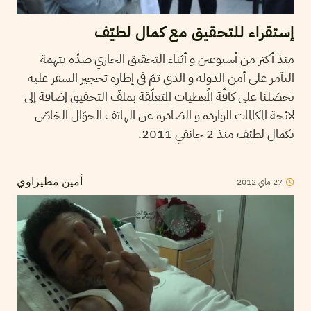
إستقراء للتحقيق مع كمال لطيّف
منذ أكثر من أسبوعين و أثناء التحقيق الجاري ضدّه بتهمة
التآمر على أمن الدولة و الذي تمّ في إطاره تحجير السفر عليه
تحصّلنا على كافّة المُعطيات المتعلّقة بملفّ التحقيق إضافة إلى
لائحة المكالمات الواردة و الصّادرة عن الهاتف الجوّال الخاصّ
بكمال لطيّف منذ 2 جانفي 2011.
2012
ماي
27
أمين مطيراوي