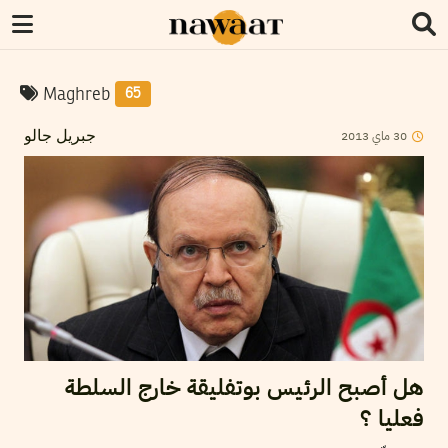
Maghreb
65
2013
ماي
30
جبريل جالو
هل أصبح الرئيس بوتفليقة خارج السلطة
فعليا ؟