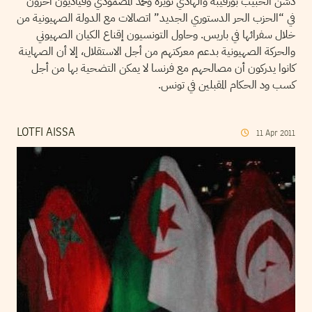
دشن الحبيب بورقيبة والهادي نويرة ومحمد المصمودي وقياديون آخرون
في “الحزب الحر الدستوري الجديد” اتصالات مع الدولة الصهيونية من
خلال سفرائها في باريس. وحاول التونسيون إقناع الكيان الصهيوني
والحركة الصهيونية بدعم معركتهم من أجل الاستقلال، إلا أن الصهاينة
كانوا يدركون أن مصالحهم مع فرنسا لا يمكن التضحية بها من أجل
كسب ود الحكام المقبلين في تونس.
LOTFI AISSA
11
Apr
2011