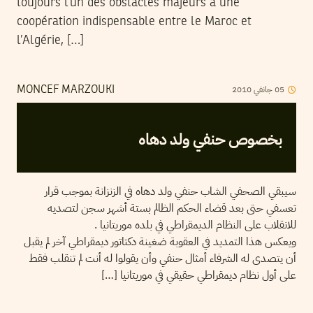
toujours l’un des obstacles majeurs à une
coopération indispensable entre le Maroc et
l’Algérie, […]
2010
جانفي
05
MONCEF MARZOUKI
بخصوص حنفي ولد دهاه
سيبقي الصحفي الشاب حنفي ولد دهاه في الزنزانة بموجب قرار
تعسفي حتى بعد قضاء الحكم الظالم بستة أشهر سجن لتصديه
للانقلاب على النظام الديمقراطي في بلده موريتانيا .
ويعكس هذا التمديد في العقوبة ضغينة دكتاتور ديمقراطي آخر لم يقبل
أن يتصدى له الشرفاء أمثال حنفي وأن يقولوا له أنت لم تنقلب فقط
على أول نظام ديمقراطي حقيقي في موريتانيا […]