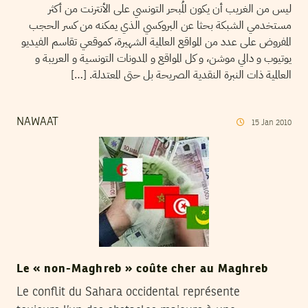
ليس من الغريب أن يكون المُبحر التونسي على الأنترنت من أكثر
مستخدمي الشبكة بحثا عن البروكسي الذي يمكنه من كسر الحجب
المفروض على عدد من المواقع العالمية الشهيرة، كموقعي تقاسم الفيديو
يوتيوب و دالي موشن، و كل المواقع و المدونات التونسية و العريبة و
العالمية ذات النبرة النقدية الصريحة بل حتى المعتدلة. […]
NAWAAT
15
Jan
2010
Le « non-Maghreb » coûte cher au Maghreb
Le conflit du Sahara occidental représente