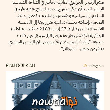
يعتبر الّرئيس الجزائري الغائبَ الحاضرَ في السّاحة السّياسية
الجزائرية بعد أن عادَ موضوع صحته ليطرح نفسَه بقوة في
الساحتين السياسية والإعلامية.وذلك منذ تدهور حالته
الصّحية بإصابَته بجلطة دماغية نقل إثرها إلى العاصمة
الفرنسية باريس بتاريخ 27 إبريل 2103.وتتكتم السّلطات
الجزائرية بقوّة على طبيعة مرض الرّئيس، في حين قالت
صحيفة “لموند” الفرنسية في تقرير صحي إن الرّئيس الجزائري
يعاني من مرض “السرطان”.
RIADH GUERFALI
11
May
2013