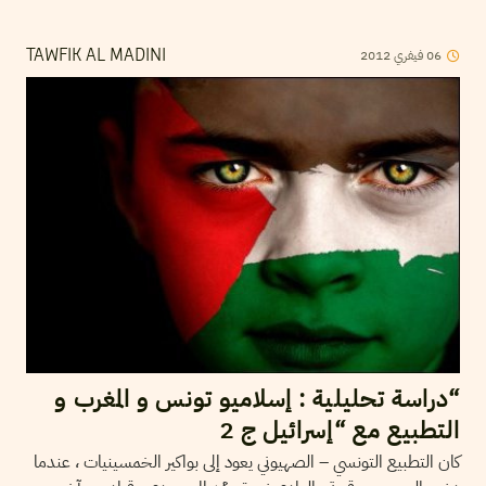
2012
فيفري
06
TAWFIK AL MADINI
“دراسة تحليلية : إسلاميو تونس و المغرب و
التطبيع مع “إسرائيل ج 2
كان التطبيع التونسي – الصهيوني يعود إلى بواكير الخمسينيات ، عندما