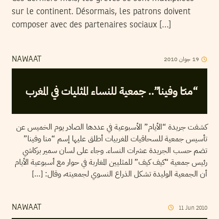
sur le continent. Désormais, les patrons doivent
composer avec des partenaires sociaux […]
2010
جوان
19
NAWAAT
“منـّا وفينا”.. جمعية للنساء المثليات في المغرب
كشفت جريدة “الأيام” الأسبوعية في عددها الصادر يوم الخميس عن
تأسيس جمعية للسحاقيات المغربيات أطلق عليها إسم “منا وفينا”
تضم حسب الجريدة عشرات النساء. وجاء على لسان سمير بركاشي
رئيس جمعية “كيف كيف” للمثليين المغاربة في حوار مع أسبوعية الأيام
أن الجمعية الوليدة تشكل الذراع النسوي لجمعيته، وقال: […]
NAWAAT
11
Jun
2010