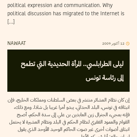
political expression and communication. Why
political discussion has migrated to the Internet is
[…]
2009
أكتوبر
12
NAWAAT
ليلى الطرابلسي.. المرأة الحديدية التي تطمح
إلى رئاسة تونس
إن كان نظام العشائر منتشر في بعض السلطنات ومملكات الخليج، فإن
انبثاقه في تونس، البلد الحداثي، يبدو أمرا غريبا بل شاذا. ومع ذلك،
فإنه بمجيء الجنرال زين العابدين بن علي إلى سدة الحكم، أصبح
القوام والعمود الفقري لنظام الحكم في البلد ونظام العشيرة لا يحتمل
انبثاق أصوات أخرى غير صوت الحاكم الوحيد الأوحد الذي يقول
لسان حاله: أنا رئيسكم الأعلى.