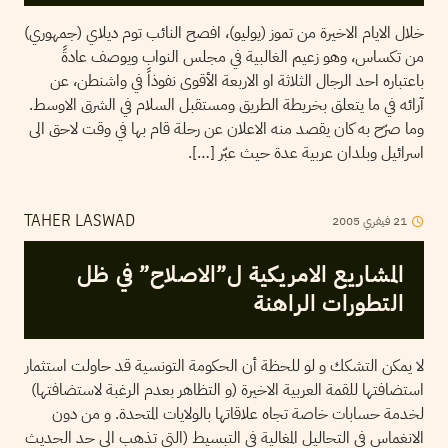
خلال الايام الاخيرة من تموز (يوليو)، افصح النائب توم ديلاي (جمهوري)
من تكساس، وهو زعيم الغالبية في مجلس النواب ويوصف عادةً
باعتباره احد الرجال الثلاثة او الاربعة الأقوى نفوذاً في واشنطن، عن
آرائه في ما يتعلق بخريطة الطريق ومستقبل السلام في الشرق الاوسط.
وما صرّح به كان يقصد منه الاعلان عن رحلة قام بها في وقت لاحق الى
اسرائيل وبلدان عربية عدة حيث عبّر […].
2005
فيفري
21
TAHER LASWAD
المشاريع الامريكية ل”الاصلاح” في ظل
التطورات الراهنة
لا يمكن التشكك و لو للحظة أن الحكومة التونسية قد حاولت استثمار
استضافتها للقمة العربية الاخيرة (و التظاهر بعدم الرغبة لاستضافتها)
لخدمة حسابات خاصة تجاه علاقاتها بالولايات المتحدة. و من دون
الانغماس في التحاليل المغالية في التبسيط (التي تذهب الى حد الحديث