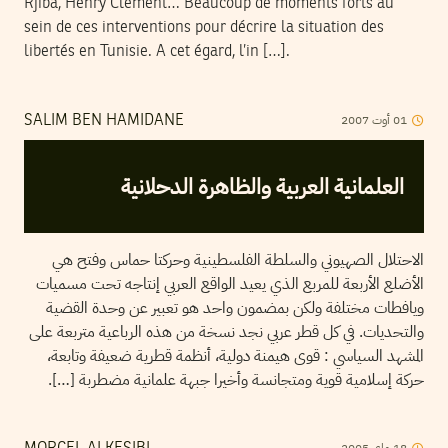
Rjiba, Henry Clément… Beaucoup de moments forts au
sein de ces interventions pour décrire la situation des
libertés en Tunisie. A cet égard, l’in […].
2007
أوت
01
SALIM BEN HAMIDANE
العلمانية العربية والظاهرة الدحلانية
الاحتلال الصهيوني والسلطة الفلسطينية وحركتا حماس وفتح هي
الأضلع الأربعة للمربع الذي يعيد الواقع العربي إنتاجه تحت مسميات
ويافطات مختلفة ولكن بمضمون واحد هو تعبير عن وحدة القضية
والتحديات. في كل قطر عربي نجد نسخة من هذه الرباعية متربعة على
المشهد السياسي : قوى هيمنة دولية، أنظمة قطرية ضعيفة وتابعة،
حركة إسلامية قوية ومتجانسة وأخيرا جبهة علمانية مضطربة […].
2005
ماي
18