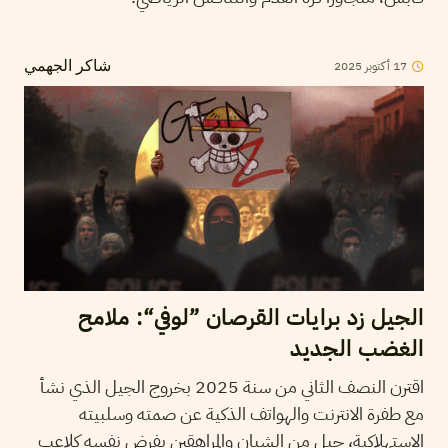
17
أكتوبر
2025
شاكر الجهمي
الجيل زد برايات القرصان ”لوفي“: ملامح
الغضب الجديد
اقترن النصف الثاني من سنة 2025 بخروج الجيل الذي نشأ
مع طفرة الانترنت والهواتف الذكية عن صمته وسلبيته
الاستهلاكية، جيل من الشبان والمراهقين يفرض نفسه كلاعب