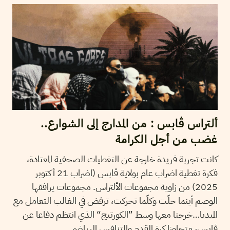
ألتراس ڨابس : من المدارج إلى الشوارع..
غضب من أجل الكرامة
كانت تجربة فريدة خارجة عن التغطيات الصحفية المعتادة،
فكرة تغطية اضراب عام بولاية ڨابس (اضراب 21 أكتوبر
2025) من زاوية مجموعات الألتراس. مجموعات يرافقها
الوصم أينما حلّت وكلّما تحركت، ترفض في الغالب التعامل مع
الميديا…خرجنا معها وسط ”الكورتيج“ الذي انتظم دفاعا عن
ڨابس، متجاوزا كرة القدم والتنافس الرياضي.