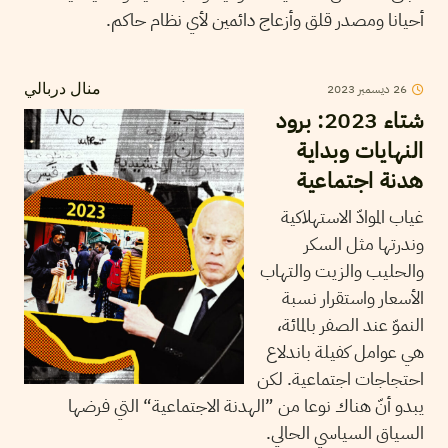
أحيانا ومصدر قلق وأزعاج دائمين لأي نظام حاكم.
26
ديسمبر
2023
منال دربالي
شتاء 2023: برود
النهايات وبداية
هدنة اجتماعية
غياب الموادّ الاستهلاكية
وندرتها مثل السكر
والحليب والزيت والتهاب
الأسعار واستقرار نسبة
النموّ عند الصفر بالمائة،
هي عوامل كفيلة باندلاع
احتجاجات اجتماعية. لكن
يبدو أنّ هناك نوعا من ”الهدنة الاجتماعية“ التي فرضها
السياق السياسي الحالي.