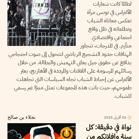
لطالما كانت شعارات
الألتراس في تونس مرآة
تعكس معاناة الشباب
وتطلعاته في ظل واقع
اجتماعي واقتصادي
متأزم. في المدرجات، تتجاوز
الهتافات حدود التشجيع الرياضي لتتحول إلى صوت احتجاجي
يدافع عن حقوق جيل يعاني التهميش والبطالة. من خلال
رسائلهم المرسومة على اللافتات والمرددة في الأهازيج، يعبّر
الألتراس عن إحباط الشباب تجاه السياسات التي تجاهلت
طموحهم، حيث باتت هذه المجموعات تمثل منبرًا غير رسمي
للشباب.
02
أفريل
2025
نجلاء بن صالح
نواة في دقيقة: كل
سنة وافلاتكم من