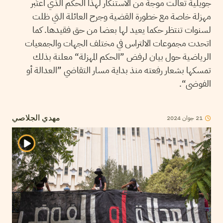
جويلية تعالت موجة من الاستنكار لهذا الحكم الذي اعتُبر
مهزلة خاصة مع خطورة القضية وجرح العائلة التي ظلت
لسنوات تنتظر حكما يعيد لها بعضا من حق فقيدها. كما
اتحدت مجموعات الالتراس في مختلف الجهات والجمعيات
الرياضية حول بيان لرفض ”الحكم المهزلة“ معلنة بذلك
تمسكها بشعار رفعته منذ بداية مسار التقاضي ”العدالة أو
الفوضى“.
21
جوان
2024
مهدي الجلاصي