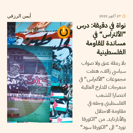
27
أكتوبر
2023
أيمن الرزقي
نواة في دقيقة: درس
”الألتراس“ في
مساندة المقاومة
الفلسطينية
بلا ربطة عنق ولا صواب
سياسي زائف، هتفت
مجموعات ”الألتراس“ في
منعرجات المدارج العالمية
انتصارا للشعب
الفلسطيني وحقه في
مقاومة الاحتلال
والأبارتايد. من ”الكورفا
نورد“ الى ”الكورفا سود“