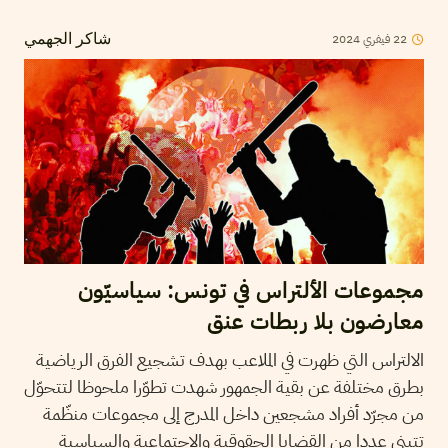
22
فيفري
2024
شاكر الجهمي
مجموعات الألتراس في تونس: سياسيّون
معارضون بلا ربطات عنق
الالتراس التي ظھرت في الملاعب بھدف تشجیع الفرق الریاضیة
بطرق مختلفة عن بقیة الجمھور شھدت تطوّرا ملحوظا لتتحوّل
من مجرّد أفراد مشجعین داخل المدرج إلى مجموعات منظّمة
تتبنى عددا من القضايا الحقوقية والاجتماعية والسياسية