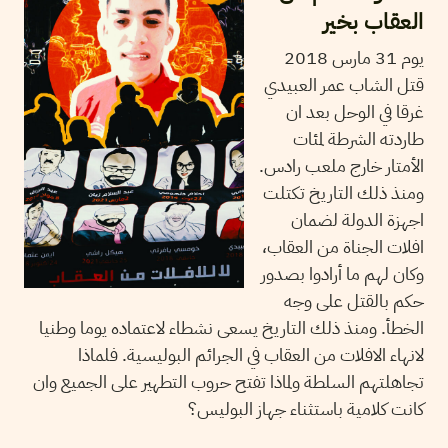
العقاب بخير
يوم 31 مارس 2018
قتل الشاب عمر العبيدي
غرقا في الوحل بعد ان
طاردته الشرطة لمئات
الأمتار خارج ملعب رادس.
ومنذ ذلك التاريخ تكتلت
اجهزة الدولة لضمان
افلات الجناة من العقاب،
وكان لهم ما أرادوا بصدور
حكم بالقتل على وجه
الخطأ. ومنذ ذلك التاريخ يسعى نشطاء لاعتماده يوما وطنيا
لانهاء الافلات من العقاب في الجرائم البوليسية. فلماذا
تجاهلتهم السلطة ولماذا تفتح حروب التطهير على الجميع وان
كانت كلامية باستثناء جهاز البوليس؟