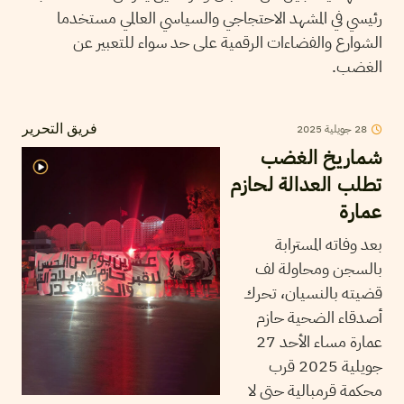
رئيسي في المشهد الاحتجاجي والسياسي العالمي مستخدما
الشوارع والفضاءات الرقمية على حد سواء للتعبير عن
الغضب.
28
جويلية
2025
فريق التحرير
شماريخ الغضب
تطلب العدالة لحازم
عمارة
بعد وفاته المسترابة
بالسجن ومحاولة لف
قضيته بالنسيان، تحرك
أصدقاء الضحية حازم
عمارة مساء الأحد 27
جويلية 2025 قرب
محكمة قرمبالية حتى لا