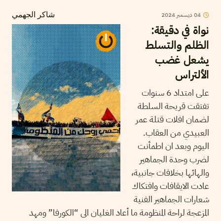
04
ديسمبر
2024
شاكر الجهمي
نواة في دقيقة:
الظلم والتسلط
يشعل غضب
الألتراس
على امتداد 6 سنوات
تفتقت قريحة السلطة
لضمان افلات قتلة عمر
العبيدي من العقاب.
اليوم وبعد ان اطمأنت
لضرب وحدة الجماهير
والهائها بخلافات جانبية،
عادت الايقافات وافتكاك
شعارات الجماهير الفنية
المزعجة لراحة المنظومة ما أعاد الغليان الى “الكورفا” ومهد