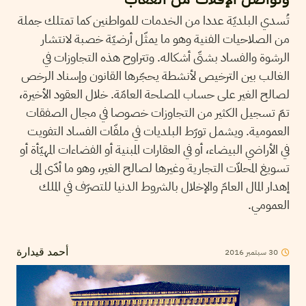
تُسدي البلديّة عددا من الخدمات للمواطنين كما تمتلك جملة
من الصلاحيات الفنية وهو ما يمثّل أرضيّة خصبة لانتشار
الرشوة والفساد بشتّى أشكاله. وتتراوح هذه التجاوزات في
الغالب بين الترخيص لأنشطة يحجّرها القانون وإسناد الرخص
لصالح الغير على حساب المصلحة العامّة. خلال العقود الأخيرة،
تمّ تسجيل الكثير من التجاوزات خصوصا في مجال الصفقات
العمومية. ويشمل تورّط البلديات في ملفّات الفساد التفويت
في الأراضي البيضاء، أو في العقارات المبنية أو الفضاءات المهيّأة أو
تسويغ المحلاّت التجارية وغيرها لصالح الغير، وهو ما أدّى إلى
إهدار المال العامّ والإخلال بالشروط الدنيا للتصرّف في الملك
العمومي.
2016
سبتمبر
30
أحمد قيدارة