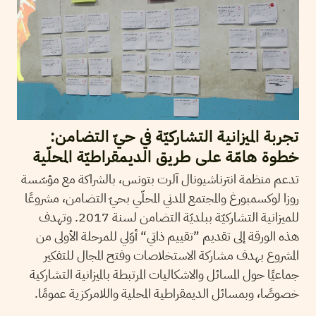
تجربة الميزانية التشاركيّة في حيّ التضامن:
خطوة هامّة على طريق الديمقراطيّة المحلّية
تدعم منظمة انترناشيونال آلرت بتونس، بالشراكة مع مؤسّسة
روزا لوكسمبورغ والمجتمع المدني المحلّي بحيّ التضامن، مشروعًا
للميزانية التشاركيّة ببلديّة التضامن لسنة 2017. وتهدف
هذه الورقة إلى تقديم ”تقييم ذاتي“ أوّلي للمرحلة الأولى من
المشروع بهدف مشاركة الاستخلاصات وفتح المجال للتفكير
جماعيًا حول المسائل والاشكاليات المرتبطة بالميزانية التشاركية
خصوصًا، وبمسائل الديمقراطية المحلية واللامركزية عمومًا.