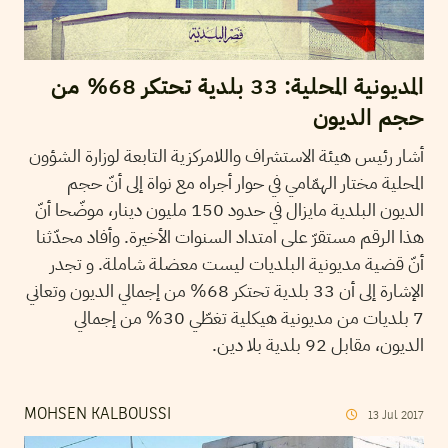
المديونية المحلية: 33 بلدية تحتكر 68% من
حجم الديون
أشار رئيس هيئة الاستشراف واللامركزية التابعة لوزارة الشؤون
المحلية مختار الهمّامي في حوار أجراه مع نواة إلى أنّ حجم
الديون البلدية مايزال في حدود 150 مليون دينار، موضّحا أنّ
هذا الرقم مستقرّ على امتداد السنوات الأخيرة. وأفاد محدّثنا
أنّ قضية مديونية البلديات ليست معضلة شاملة. و تجدر
الإشارة إلى أن 33 بلدية تحتكر 68% من إجمالي الديون وتعاني
7 بلديات من مديونية هيكلية تغطّي 30% من إجمالي
الديون، مقابل 92 بلدية بلا دين.
MOHSEN KALBOUSSI
13
Jul
2017