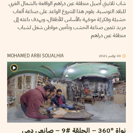
شاب ثلاثيني أصيل منطقة عين دراهم الواقعة بالشمال الغربي
للبلاد التونسية. يقوم هذا المشروع الواعد على صناعة ألعاب
خشبيّة وفكريّة موجّهة بالأساس للأطفال، ويهدف باعثه إلى
مزيد تثمين صناعة الخشب وتأمين مواطن شغل لشباب
منطقة عين دراهم
2021
نوفمبر
30
MOHAMED ARBI SOUALHIA
نواة °360 – الحلقة #9 – صانعي دمى