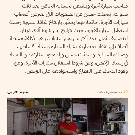
صاحب سيارة أجرة ويشتغل لحسابه الخاصّ بعد ثلاث
سنوات. يتحدّث حسن عن الصعوبات الّتي تعترض أصحاب
سيارات الأجرة، خاصّة فيما يتعلّق بارتفاع تكلفة تسويغ رخصة
استغلال سيارة الأجرة، حيث تتراوح بين 6 و8 آلاف دينار،
ليتضاعف ثمنها بعد أكثر من عشر سنوات، وهي تكلفة مشطّة
تُضاف إلى نفقات مصاريف شراء السيارة وسداد أقساطها،
وصيانة السيارة. ويتحدّث حسن وراء مقود سيّارته عن الفساد
في إسناد الرُّخص، وعن شروط استغلال سيّارات الأجرة، وعن
وفود الدخلاء على القطاع واستحواذهم على الرّخص.
2021
سبتمبر
27
سليم حربي