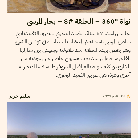
نواة °360 – الحلقة #8 – بحار المرسى
يمارس راشد، 57 سنة، الصّيد البحري بالطرق التقليديّة في
شاطئ المرسى، أحد أهمّ المحطّات السياحيّة في تونس الكبرى.
وهو يقطن بهذه المنطقة منذ طفولته ويعيش بين منازلها
الفاخرة. حاول راشد بعث مشروع خاصّ حين عودته من
الخارج، ولكنّه جوبه بالعراقيل البيروقراطية، فسلك طريقا
أخرى وعرة، هي طريق الصّيد البحري.
2021
نوفمبر
08
سليم حربي