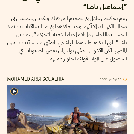
”إسماعيل باشا“
رغم تخصّص عادل في تصميم الغرافيك وتكوين إسماعيل في
مجال الكهرباء، إلا أنّهما وجدا ملاذهما في صناعة الأثاث باعتماد
الخشب والنّحاس وإعادة إحياء الدمية المتحرّكة “إسماعيل
باشا” التي ابتكرها والدهما الهاشمي العشّي منذ ستّينات القرن
الماضي. لكن الأخوان العشّي يواجهان بعض الصعوبات في
الحصول على الموادّ الأوليّة لتطوير عملهما.
2021
نوفمبر
22
MOHAMED ARBI SOUALHIA