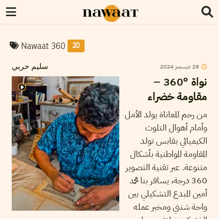
Nawaat 360
20
2024
ديسمبر
28
سليم حربي
نواة °360 –
مقاومة خضراء
من رحم المعاناة يولد الأمل
وأمام أهوال التلوث
الكيميائي بقابس تولد
المقاومة المواطنية بأشكال
متنوعة. عبر تقنية التصوير
360 درجة، يسافر بنا محمد
أمين المبدع التشكيلي بين
واحة شنني ومخبر عمله