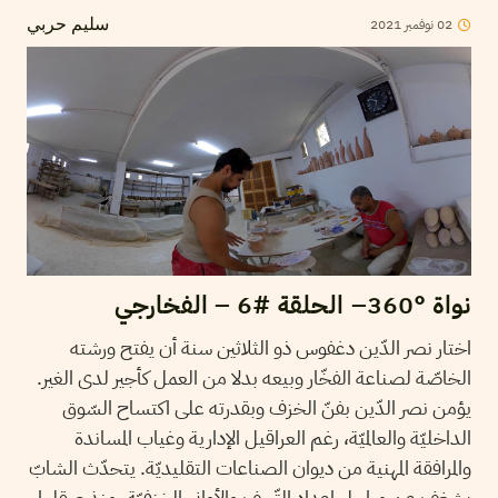
2021
نوفمبر
02
سليم حربي
نواة °360– الحلقة #6 – الفخارجي
اختار نصر الدّين دغفوس ذو الثلاثين سنة أن يفتح ورشته
الخاصّة لصناعة الفخّار وبيعه بدلا من العمل كأجير لدى الغير.
يؤمن نصر الدّين بفنّ الخزف وبقدرته على اكتساح السّوق
الداخليّة والعالميّة، رغم العراقيل الإدارية وغياب المساندة
والمرافقة المهنية من ديوان الصناعات التقليديّة. يتحدّث الشابّ
بشغف عن مراحل إعداد التّحف والأواني الخزفيّة، منذ صقلها