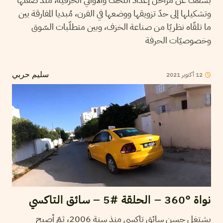
وتشكيلها إلى حدّ تزويقها ووضعها في الفرن، مُبديا المفارقة بين
ما تلقّاه نظريّا من صناعة الخزف، وبين متطلّبات السّوق
وخصوصيّات الحرفة
2021
أكتوبر
12
سليم حربي
نواة °360 – الحلقة #5 – سائق التاكسي
يشتغل حسن سائق تاكسي منذ سنة 2006، ثمّ أصبح