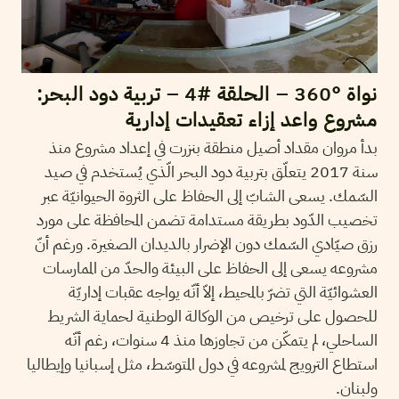
نواة °360 – الحلقة #4 – تربية دود البحر:
مشروع واعد إزاء تعقيدات إدارية
بدأ مروان مقداد أصيل منطقة بنزرت في إعداد مشروع منذ
سنة 2017 يتعلّق بتربية دود البحر الّذي يُستخدم في صيد
السّمك. يسعى الشابّ إلى الحفاظ على الثروة الحيوانيّة عبر
تخصيب الدّود بطريقة مستدامة تضمن المحافظة على مورد
رزق صيّادي السّمك دون الإضرار بالديدان الصغيرة. ورغم أنّ
مشروعه يسعى إلى الحفاظ على البيئة والحدّ من الممارسات
العشوائيّة التي تضرّ بالمحيط، إلاّ أنّه يواجه عقبات إداريّة
للحصول على ترخيص من الوكالة الوطنية لحماية الشريط
الساحلي، لم يتمكّن من تجاوزها منذ 4 سنوات، رغم أنّه
استطاع الترويج لمشروعه في دول المتوسّط، مثل إسبانيا وإيطاليا
ولبنان.