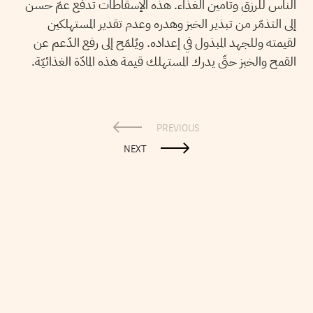
الناس للرزق وتأمين الغذاء. هذه الإسقاطات تدفع عمّ حسن
إلى التذمّر من تبذير الخبز وهدره وعدم تقدير المستهلكين
لقيمته وللجهد المبذول في إعداده. ويُلمّح إلى رفع الدّعم عن
القمح والخبز حتّى يدرك المستهلك قيمة هذه المادّة الغذائيّة.
PREVIOUS
NEXT