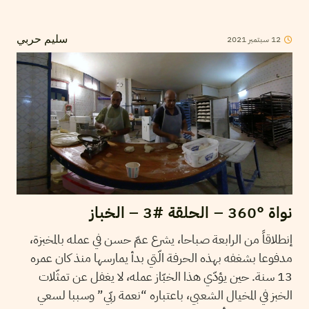
2021
سبتمبر
12
سليم حربي
نواة °360 – الحلقة #3 – الخباز
إنطلاقاً من الرابعة صباحا، يشرع عمّ حسن في عمله بالمخبزة،
مدفوعا بشغفه بهذه الحرفة الّتي بدأ يمارسها منذ كان عمره
13 سنة. حين يؤدّي هذا الخبّاز عمله، لا يغفل عن تمثّلات
الخبز في المخيال الشعبي، باعتباره “نعمة ربّي” وسببا لسعي