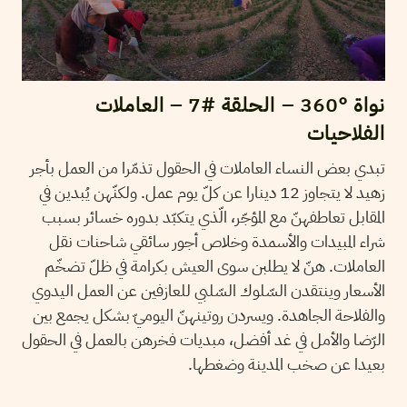
نواة °360 – الحلقة #7 – العاملات
الفلاحيات
تبدي بعض النساء العاملات في الحقول تذمّرا من العمل بأجر
زهيد لا يتجاوز 12 دينارا عن كلّ يوم عمل. ولكنّهن يُبدين في
المقابل تعاطفهنّ مع المؤجّر، الّذي يتكبّد بدوره خسائر بسبب
شراء المبيدات والأسمدة وخلاص أجور سائقي شاحنات نقل
العاملات. هنّ لا يطلبن سوى العيش بكرامة في ظلّ تضخّم
الأسعار وينتقدن السّلوك السّلبي للعازفين عن العمل اليدوي
والفلاحة الجاهدة. ويسردن روتينهنّ اليوميّ بشكل يجمع بين
الرّضا والأمل في غد أفضل، مبديات فخرهن بالعمل في الحقول
بعيدا عن صخب المدينة وضغطها.