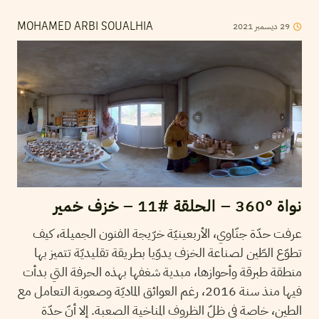
2021
ديسمبر
29
MOHAMED ARBI SOUALHIA
نواة °360 – الحلقة #11 – خزف خمير
عرفت حدّة جنّاوي، الأربعينيّة خرّيجة الفنون الجميلة، كيف
تطوّع الطّين لصناعة الخزف يدوّيا بطريقة تقليديّة تتميز بها
منطقة طبرقة وأحوازها، مبدية شغفها بهذه الحرفة التي بدأت
فيها منذ سنة 2016، رغم العوائق الماديّة وصعوبة التعامل مع
الطين، خاصة في ظلّ الظروف المناخية الصعبة. إلا أنّ حدّة