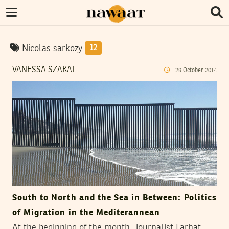
Nicolas sarkozy
12
VANESSA SZAKAL
29
October
2014
South to North and the Sea in Between: Politics
of Migration in the Mediterannean
At the beginning of the month, Journalist Farhat