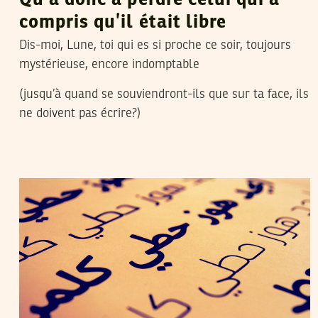
Qu’a donc à perdre celui qui a
compris qu’il était libre
Dis-moi, Lune, toi qui es si proche ce soir, toujours
mystérieuse, encore indomptable
(jusqu’à quand se souviendront-ils que sur ta face, ils
ne doivent pas écrire?)
12
فيفري
2015
KAOUTHER DOUZI