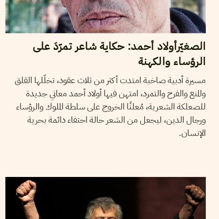
الصغيّرأولاد أحمد: حكاية شاعر تمرّدَ على
الرؤساء والكهنة
مسيرة أدبية صاخبة امتدت أكثر من ثلاث عقود، تخلّلها القلق
والمنع والفرح والتمرد، امتهن فيها أولاد أحمد معاني جديدة
للصعلكة الشعرية، مُعلنًا الخروج على سلطة الملوك والرؤساء
ورجال الدين، ليجعل من الشعر حالة احتفاء دائمة بحرية
الإنسان.
19
أوت
2014
محمد العربي