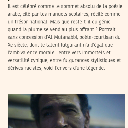
Il est célébré comme le sommet absolu de la poésie
arabe, cité par les manuels scolaires, récité comme
un trésor national. Mais que reste-t-il du génie
quand la plume se vend au plus offrant ? Portrait
sans concession d’Al Mutanabbi, poète-courtisan du
Xe siècle, dont le talent fulgurant n’a d’égal que
l’ambivalence morale : entre vers immortels et
versatilité cynique, entre fulgurances stylistiques et
dérives racistes, voici l’envers d’une légende.
08
مارس
2018
ريم بن رجب