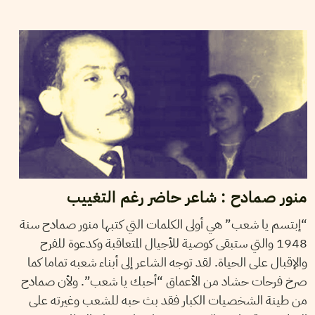
21
جانفي
2017
ضياء بوسالمي
منور صمادح : شاعر حاضر رغم التغييب
“إبتسم يا شعب” هي أولى الكلمات التي كتبها منور صمادح سنة
1948 والتي ستبقى كوصية للأجيال المتعاقبة وكدعوة للفرح
والإقبال على الحياة. لقد توجه الشاعر إلى أبناء شعبه تماما كما
صرخ فرحات حشاد من الأعماق “أحبك يا شعب”. ولأن صمادح
من طينة الشخصيات الكبار فقد بث حبه للشعب وغيرته على