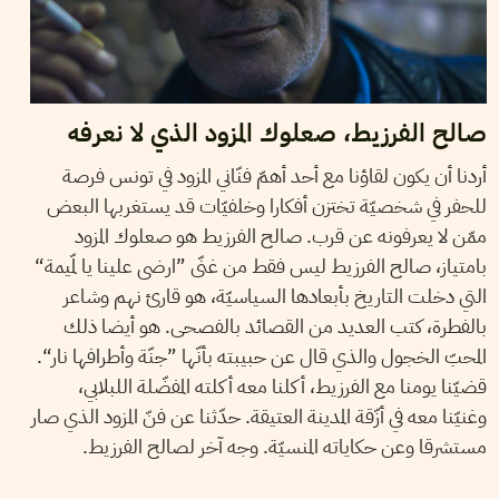
صالح الفرزيط، صعلوك المزود الذي لا نعرفه
أردنا أن يكون لقاؤنا مع أحد أهمّ فنّاني المزود في تونس فرصة
للحفر في شخصيّة تختزن أفكارا وخلفيّات قد يستغربها البعض
ممّن لا يعرفونه عن قرب. صالح الفرزيط هو صعلوك المزود
بامتياز، صالح الفرزيط ليس فقط من غنّى ”ارضى علينا يا لمّيمة“
التي دخلت التاريخ بأبعادها السياسيّة، هو قارئ نهم وشاعر
بالفطرة، كتب العديد من القصائد بالفصحى. هو أيضا ذلك
المحبّ الخجول والذي قال عن حبيبته بأنّها ”جنّة وأطرافها نار“.
قضيّنا يومنا مع الفرزيط، أكلنا معه أكلته المفضّلة اللبلابي،
وغنيّنا معه في أزّقة المدينة العتيقة. حدّثنا عن فنّ المزود الذي صار
مستشرقا وعن حكاياته المنسيّة. وجه آخر لصالح الفرزيط.