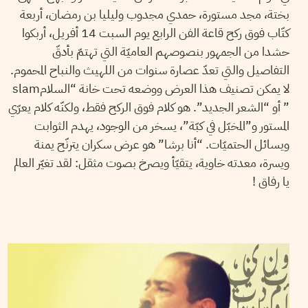
بختة، مجد مستورة، حمدي مجدوب وليليا بن رمضان، أربعة
كتّاب فوق ركح قاعة الفن الرابع يوم السبت 14 أفريل، أربكوا
حشدا من الجمهور بنصوصهم العاميّة التي تهتمّ بأدقّ
التفاصيل والتي تعدّ عصارة سنوات من اللهيث والنباح المحموم.
لا يمكن تصنيف هذا العرض ووضعه تحت خانة “السلامslam
” أو “الشعر الجديد”. هو كلام فوق الركح فقط، ولكنّه كلام يعرّي
المستور و”المخبّل في كبّة”، يسخر من الوجود، يهدم الثوابت
ويسائل الحتميّات. “أنا برشا” هو عرض سكران يترنّح يمنة
ويسرة، معدته خاوية، يتقيّأ ويصرخ بصوت مثقل: لقد تغيّر العالم
يا رفاق !
07
فيفري
2018
ريم بن رجب