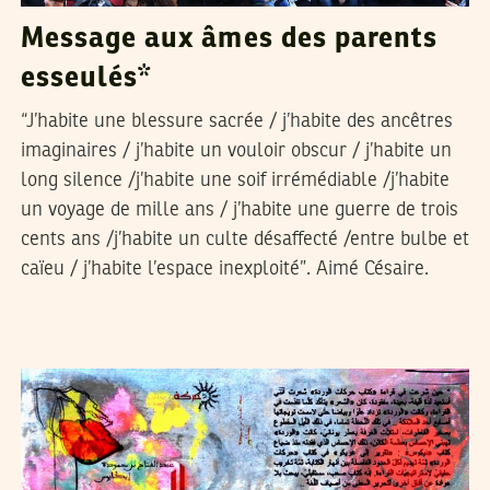
Message aux âmes des parents
esseulés*
“J’habite une blessure sacrée / j’habite des ancêtres
imaginaires / j’habite un vouloir obscur / j’habite un
long silence /j’habite une soif irrémédiable /j’habite
un voyage de mille ans / j’habite une guerre de trois
cents ans /j’habite un culte désaffecté /entre bulbe et
caïeu / j’habite l’espace inexploité”. Aimé Césaire.
22
أوت
2014
محمد العربي