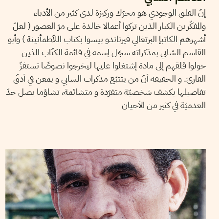
إنّ القلق الوجودي هو محرّك وركيزة لدى كثير من الأدباء
والمفكّرين الكبار الذين تركوا أعمالا خالدة على مرّ العصور ( لعلّ
أشهرهم الكاتبإ البرتغالي فيرناندو بيسوا بكتاب اللاّطمأنينة ) وأبو
القاسم الشابي بمذكراته سجّل إسمه في قائمة الكتّاب الذين
حولوا قلقهم إلى مادة إشتغلوا عليها ليخرجوا نصوصًا تستفزّ
القارئ. و الحقيقة أنّ من يتتبّع مذكرات الشابي و يمعن في أدقّ
تفاصيلها يكشف شخصيّة متفرّدة و متشائمة، تشاؤما يصل حدّ
العدميّة في كثير من الأحيان
06
أفريل
2016
ياسين النابلي