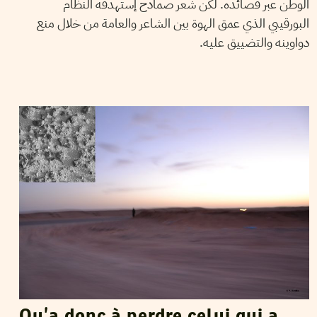
الوطن عبر قصائده. لكن شعر صمادح إستهدفه النظام
البورقيبي الذي عمق الهوة بين الشاعر والعامة من خلال منع
دواوينه والتضييق عليه.
YASMINE KACHA
30
Oct
2016