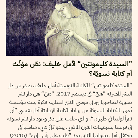
”السيدة كليمونتين“ لأمل خليف: نصّ مؤنّث
أم كتابة نسويّة؟
”السيّدة كليمونتين“ للكاتبة التونسيّة أمل خليف، صدر عن دار
النشر المصريّة ”هنّ“ في ديسمبر 2017. ”هنّ“ هي دار نشر
نسوية لصاحبها رجائي موسى الذي استلهم فكرة بعث مؤسسة
تُعنى بالكتابة النسويّة من رواية الكاتبة الإيرانيّة آذار نفيسي ”أن
تقرأ لوليتا في طهران“، والتي جاءت على ذكر وجود دار نشر نسويّة
في فرنسا بسبعينات القرن الماضي. يبدو كلّ شيء مناسبا كي
تحتفل أمل بديوانها الثاني بعد ”قلب على رأس إبرة“ (2015)