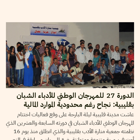
19
أوت
2013
صفاء متاع الله
الدورة 27 للمهرجان الوطني للأدباء الشبان
بقليبية: نجاح رغم محدودية الموارد المالية
عاشت مدينة قليبية ليلة البارحة على وقع فعاليات اختتام
المهرجان الوطني للأدباء الشبان في دورته السابعة والعشرين الذي
نظمته جمعية منارة الأدب بقليبية والذي انطلق منذ يوم 16
أوت في برمجة متنوعة ومتوازنة. ضمّ المهرجان مسابقة في النص