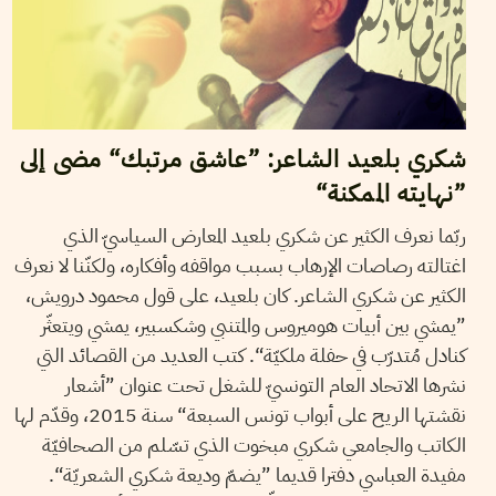
شكري بلعيد الشاعر: ”عاشق مرتبك“ مضى إلى
”نهايته الممكنة“
ربّما نعرف الكثير عن شكري بلعيد المعارض السياسيّ الذي
اغتالته رصاصات الإرهاب بسبب مواقفه وأفكاره، ولكنّنا لا نعرف
الكثير عن شكري الشاعر. كان بلعيد، على قول محمود درويش،
”يمشي بين أبيات هوميروس والمتنبي وشكسبير، يمشي ويتعثّر
كنادل مُتدرّب في حفلة ملكيّة“. كتب العديد من القصائد التي
نشرها الاتحاد العام التونسيّ للشغل تحت عنوان ”أشعار
نقشتها الريح على أبواب تونس السبعة“ سنة 2015، وقدّم لها
الكاتب والجامعي شكري مبخوت الذي تسّلم من الصحافيّة
مفيدة العباسي دفترا قديما ”يضمّ وديعة شكري الشعريّة“.