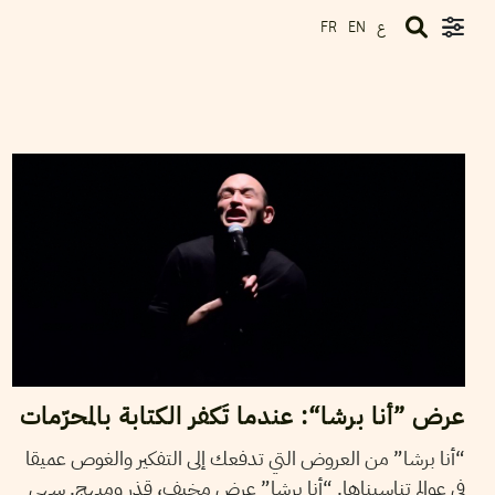
ع
FR
EN
18
أفريل
2018
ريم بن رجب
عرض ”أنا برشا“: عندما تَكفر الكتابة بالمحرّمات
“أنا برشا” من العروض التي تدفعك إلى التفكير والغوص عميقا
في عوالم تناسيناها. “أنا برشا” عرض مخيف، قذر ومبهج. سهى