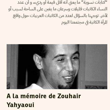
“كتابات نسوية” ما يعني أنه أقل قيمة أو رديء، و أن عدد
النساء الكاتبات قليلات وسرعان ما يغبن على الساحة لسبب أو
لآخر. توجهنا بالسؤال لعدد من الكاتبات العربيات حول واقع
المرأة الكاتبة في مجتمعنا اليوم
DECEPTICUS
12
Mar
2012
A la mémoire de Zouhair
Yahyaoui