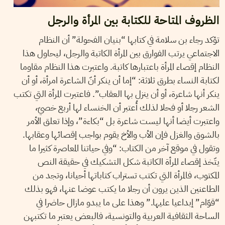
الظروف المتاحة للكتابة بين المرأة والرجل
تؤكد رجاء بن سلامة في كتابها “بنيان الفحولة” أن النظام
الاجتماعي يرتب الفوارق بين المرأة الكاتبة والرجل، ليحاول هذا
النظام إقصاء المرأة باعتبارها كاتبة. واعتبرت هذا النظام مقاوما
لكتابة النساء بطرق ثلاثة: “إما أن ينكر أنّ الشاعرة امرأة، أو أن
ينكر أنها شاعرة، أو أن ينزل بها العقاب”. فاعتبرت المرأة التي تكتب
الشعر رجلا أو فحلا لذلك أُعتبر أن الخنساء لها أربع خصيّ،
واعتبرت أيضا أنها ليست شاعرة بل “بكاءة”، وإذا تعلق الأمر
بالشوق والغزل فإن الأب والأخ يقوم بواجب إقصائها وعقابها.
وتقول في موقع آخر من الكتاب: “وفي حياتنا المعاصرة كثيرا ما
يتّخذ إقصاء المرأة الكاتبة شكل التشكيك في حقيقة النص
المكتوب، فالمرأة التي تكتب تستراب كتاباتها أحيانا، وتجد من
الطاعنين الذين يرون أن رجلا ما يكتب عوضا عنها، فهو بذلك
“قوّام” إبداعيا عليها.” وهذا على ما يبدو مازال حاضرا في
الساحة الثقافية العربية والتونسية، فالبعض يعتبر ما تكتبهن