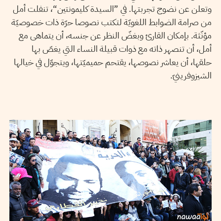
وتعلن عن نضوج تجربتها. في ”السيدة كليمونتين“، تنفلت أمل
من صرامة الضوابط اللغويّة لتكتب نصوصا حرّة ذات خصوصيّة
مؤنّثة. بإمكان القارئ وبغضّ النظر عن جنسه، أن يتماهى مع
أمل، أن تنصهر ذاته مع ذوات قبيلة النساء التي يغصّ بها
حلقها، أن يعاشر نصوصها، يقتحم حميميّتها، ويتجوّل في خيالها
الشيزوفرينيّ.
YASMINE KACHA
18
Oct
2016