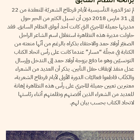
لم تمرّ الدورة التأسيسية لأيام قرطاج الشعريّة المنعقدة من 22
إلى 31 مارس 2018 دون أن تسيل الكثير من الحبر حول
مديرتها جميلة الماجري التي كانت أحد أبواق النظام السابق. فقد
حاولت مديرة هذه التظاهرة استغلال اسم الشاعر الراحل
الصغيّر أولاد حمد والاحتفاء بذكراه بالرغم من أنّها منعته من
الكتابة في مجلّة “مسار” عندما كانت على رأس اتحاد الكتاب
التونسيّين وهو ما دفع بزوجة أولاد حمد إلى التدخل وإرسال
عدل منفذ لإيقاف حفل التأبين. يذكر أن العديد من الشعراء
والكتّاب قاطعوا فعاليّات الدورة الأولى لأيام قرطاج الشعرية،
معتبرين تعيين جميلة الماجري على رأس هذه التظاهرة إهانة
للعديد من الشعراء الذين أقصتهم وظلمتهم أثناء رئاستها
لاتحاد الكتاب بحسب بيان لهم.
24
جانفي
2018
ريم بن رجب