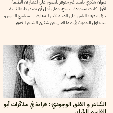
ديوان شكري بلعيد غير متوفّر للعموم على اعتبار أن الطبعة
الأولى كانت محدودة النسخ، وعلى أمل أن تصدر طبعة ثانية
حتى يتعرّف الناس على الوجه الآخر للمعارض السياسيّ الشرس،
سنحاول الحديث في هذا المقال عن شكري الشاعر المغمور.
08
ديسمبر
2016
ضياء بوسالمي
الشّاعر و القلق الوجوديّ : قراءة في مذكّرات أبو
القاسم الشّابي