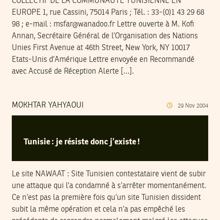
COLLECTIF DE LA COMMUNAUTE TUNISIENNE EN
EUROPE 1, rue Cassini, 75014 Paris ; Tél. : 33-(0)1 43 29 68
98 ; e-mail : msfar@wanadoo.fr Lettre ouverte à M. Kofi
Annan, Secrétaire Général de l’Organisation des Nations
Unies First Avenue at 46th Street, New York, NY 10017
Etats-Unis d’Amérique Lettre envoyée en Recommandé
avec Accusé de Réception Alerte […].
MOKHTAR YAHYAOUI
29
Nov
2004
Tunisie : je résiste donc j’existe !
Le site NAWAAT : Site Tunisien contestataire vient de subir
une attaque qui l’a condamné à s’arrêter momentanément.
Ce n’est pas la première fois qu’un site Tunisien dissident
subit la même opération et cela n’a pas empêché les