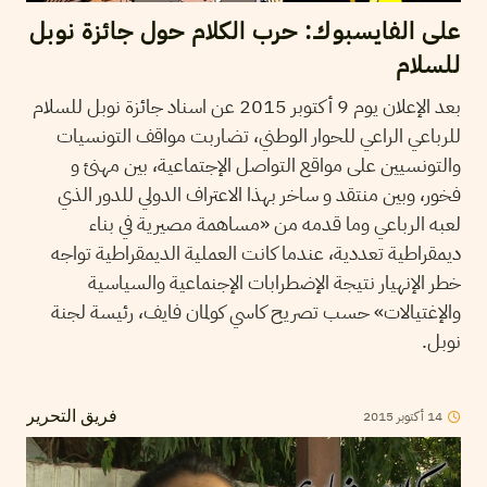
على الفايسبوك: حرب الكلام حول جائزة نوبل
للسلام
بعد الإعلان يوم 9 أكتوبر 2015 عن اسناد جائزة نوبل للسلام
للرباعي الراعي للحوار الوطني، تضاربت مواقف التونسيات
والتونسيين على مواقع التواصل الإجتماعية، بين مهنئ و
فخور، وبين منتقد و ساخر بهذا الاعتراف الدولي للدور الذي
لعبه الرباعي وما قدمه من «مساهمة مصيرية في بناء
ديمقراطية تعددية، عندما كانت العملية الديمقراطية تواجه
خطر الإنهيار نتيجة الإضطرابات الإجنماعية والسياسية
والإغتيالات» حسب تصريح كاسي كولمان فايف، رئيسة لجنة
نوبل.
2015
أكتوبر
14
فريق التحرير