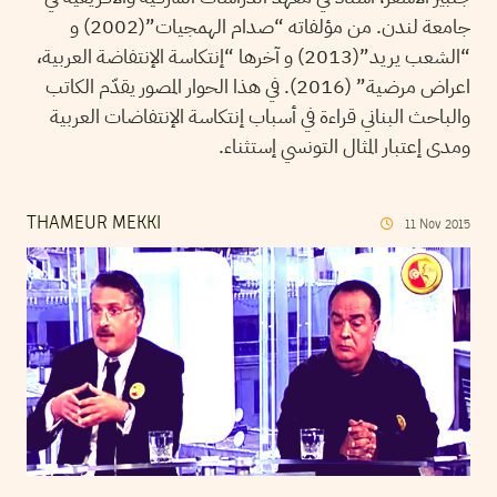
جامعة لندن. من مؤلفاته “صدام الهمجيات”(2002) و
“الشعب يريد”(2013) و آخرها “إنتكاسة الإنتفاضة العربية،
اعراض مرضية” (2016). في هذا الحوار المصور يقدّم الكاتب
والباحث البناني قراءة في أسباب إنتكاسة الإنتفاضات العربية
ومدى إعتبار المثال التونسي إستثناء.
THAMEUR MEKKI
11
Nov
2015