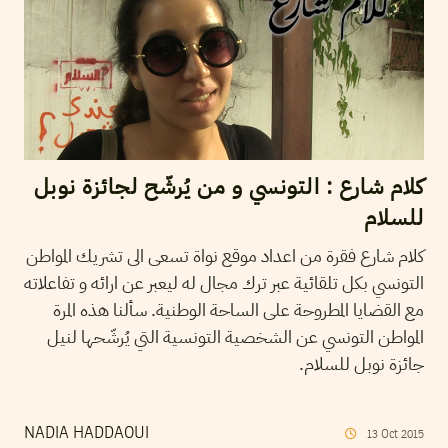
كلام شارع : التونسي و من يُرشّح لجائزة نوبل
للسلام
كلام شارع فقرة من اعداد موقع نواة تسعى الى تشريك المواطن
التونسي بكل تلقائية عبر ترك مجال له ليعبر عن ارائه و تفاعلاته
مع القضايا المطروحة على الساحة الوطنية. سألنا هذه المرة
المواطن التونسي عن الشخصية التونسية التي يُرشّحها لنيل
جائزة نوبل للسلام.
NADIA HADDAOUI
13
Oct
2015