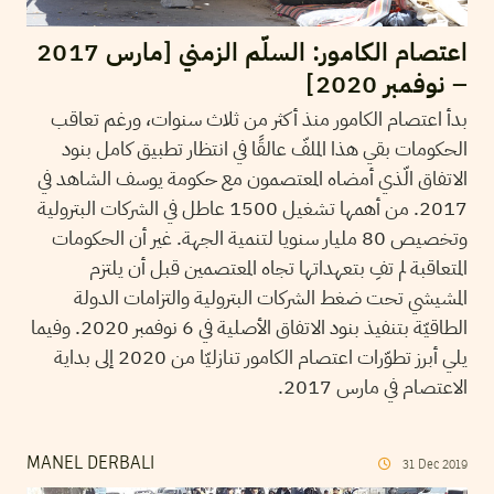
اعتصام الكامور: السلّم الزمني [مارس 2017
– نوفمبر 2020]
بدأ اعتصام الكامور منذ أكثر من ثلاث سنوات، ورغم تعاقب
الحكومات بقي هذا الملفّ عالقًا في انتظار تطبيق كامل بنود
الاتفاق الّذي أمضاه المعتصمون مع حكومة يوسف الشاهد في
2017. من أهمها تشغيل 1500 عاطل في الشركات البترولية
وتخصيص 80 مليار سنويا لتنمية الجهة. غير أن الحكومات
المتعاقبة لم تفِ بتعهداتها تجاه المعتصمين قبل أن يلتزم
المشيشي تحت ضغط الشركات البترولية والتزامات الدولة
الطاقيّة بتنفيذ بنود الاتفاق الأصلية في 6 نوفمبر 2020. وفيما
يلي أبرز تطوّرات اعتصام الكامور تنازليّا من 2020 إلى بداية
الاعتصام في مارس 2017.
MANEL DERBALI
31
Dec
2019