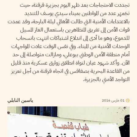
تجددت الاحتجاجات بعد ظهر اليوم بجزيرة قرقنة، حيث
تجَمهَر عدد من المواطنين بميناء سيدي يوسف للتنديد
بالاعتداءات الأمنية التي طالت الأهالي ليلة البارحة، وقد عمدت
قوات الأمن إلى تفريق المتظاهرين باستعمال الغاز المسيل
للدموع، وهو ما أدى إلى اندلاع اشتباكات انتهت بانسحاب
الوحدات الأمنية من الميناء. وفي نفس الوقت عادت المواجهات
أمام منطقة الأمن الوطني ببوعلي، ومازالت متواصلة إلى حد
الآن. وأكد شهود عيان لنواة انطلاق زوارق عسكرية منذ قليل
من القاعدة البحرية بصفاقس في اتجاه قرقنة من أجل تعزيز
التواجد الأمني بالجزيرة.
2016
مارس
01
ياسين النابلي