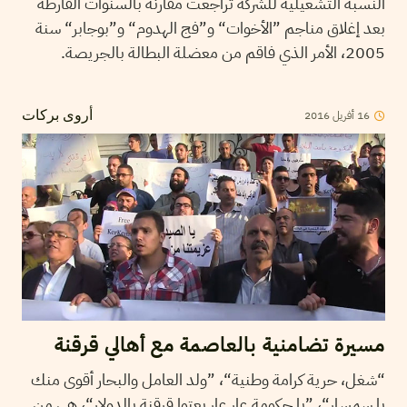
النسبة التشغيلية للشركة تراجعت مقارنة بالسنوات الفارطة
بعد إغلاق مناجم ”الأخوات“ و”فج الهدوم“ و”بوجابر“ سنة
2005، الأمر الذي فاقم من معضلة البطالة بالجريصة.
2016
أفريل
16
أروى بركات
مسيرة تضامنية بالعاصمة مع أهالي قرقنة
“شغل، حرية كرامة وطنية“، ”ولد العامل والبحار أقوى منك
يا سمسار“، ”يا حكومة عار عار بعتوا قرقنة بالدولار“، هي من