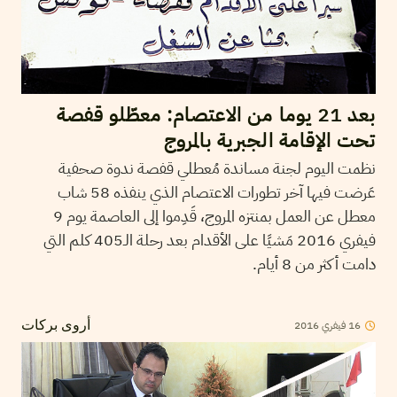
بعد 21 يوما من الاعتصام: معطّلو قفصة
تحت الإقامة الجبرية بالمروج
نظمت اليوم لجنة مساندة مُعطلي قفصة ندوة صحفية
عَرضت فيها آخر تطورات الاعتصام الذي ينفذه 58 شاب
معطل عن العمل بمنتزه المروج، قَدِموا إلى العاصمة يوم 9
فيفري 2016 مَشيًا على الأقدام بعد رحلة الـ405 كلم التي
دامت أكثر من 8 أيام.
2016
فيفري
16
أروى بركات