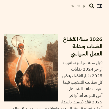
ع
FR
EN
01
جانفي
2026
أيمن الرزقي
2026 سنة انقشاع
الضباب وبداية
العمل السياسي
قبل سنة سياسية، تميزت
أواخر 2024 بدايات
2025 بقرار القضاء رفض
كل مطالب التعقيب فيما
يعرف بملف التآمر على
أمن الدولة. أما أواخر
2025 فقد طُبعت بإصدار
أحكام ثقيلة في حق المتهمين وإيقاف من بقي منهم في حالة