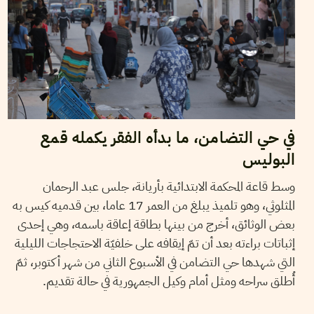
في حي التضامن، ما بدأه الفقر يكمله قمع
البوليس
وسط قاعة المحكمة الابتدائية بأريانة، جلس عبد الرحمان
المثلوثي، وهو تلميذ يبلغ من العمر 17 عاما، بين قدميه كيس به
بعض الوثائق، أخرج من بينها بطاقة إعاقة باسمه، وهي إحدى
إثباتات براءته بعد أن تمّ إيقافه على خلفيّة الاحتجاجات الليلية
التي شهدها حي التضامن في الأسبوع الثاني من شهر أكتوبر، ثمّ
أُطلق سراحه ومثل أمام وكيل الجمهورية في حالة تقديم.