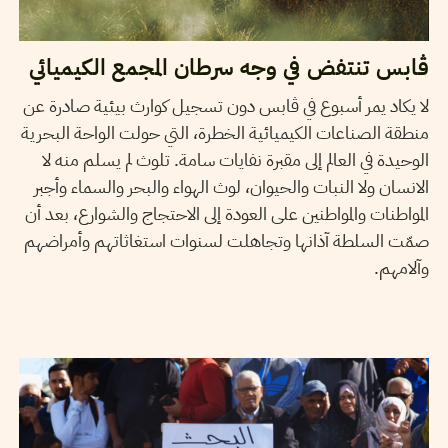
ڨابس تنتفض في وجه سرطان المجمع الكيميائي
لا يكاد يمر أسبوع في ڨابس دون تسجيل كوارث بيئية صادرة عن
منطقة الصناعات الكيميائية الخطرة، التي حولت الواحة البحرية
الوحيدة في العالم إلى مقبرة نفايات سامة. تلوث لم يسلم منه لا
الانسان ولا النبات والحيوان، لوث الهواء والبحر والسماء وأجبر
المواطنات والمواطنين على العودة إلى الاحتجاج والشوارع، بعد أن
صمّت السلطة آذانها وتجاهلت لسنوات استغاثاتهم وأمراضهم
وآلامهم.
29
نوفمبر
2022
حمادي لسود