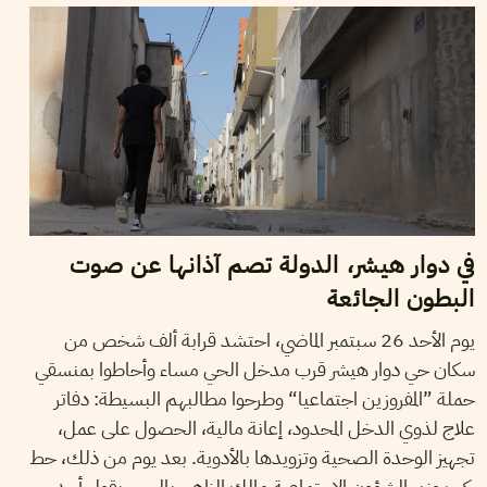
في دوار هيشر، الدولة تصم آذانها عن صوت
البطون الجائعة
يوم الأحد 26 سبتمبر الماضي، احتشد قرابة ألف شخص من
سكان حي دوار هيشر قرب مدخل الحي مساء وأحاطوا بمنسقي
حملة ”المفروزين اجتماعيا“ وطرحوا مطالبهم البسيطة: دفاتر
علاج لذوي الدخل المحدود، إعانة مالية، الحصول على عمل،
تجهيز الوحدة الصحية وتزويدها بالأدوية. بعد يوم من ذلك، حط
ركب وزير الشؤون الاجتماعية مالك الزاهي بالحي. يقول أحد