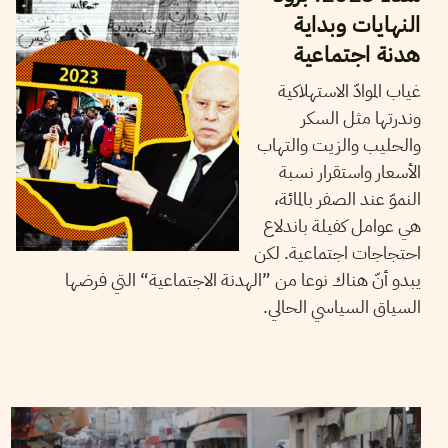
النهايات وبداية
هدنة اجتماعية
غياب الموادّ الاستهلاكية
وندرتها مثل السكر
والحليب والزيت والتهاب
الأسعار واستقرار نسبة
النموّ عند الصفر بالمائة،
هي عوامل كفيلة باندلاع
احتجاجات اجتماعية. لكن
يبدو أنّ هناك نوعا من ”الهدنة الاجتماعية“ التي فرضها
السياق السياسي الحالي.
27
أكتوبر
2022
نجلاء بن صالح