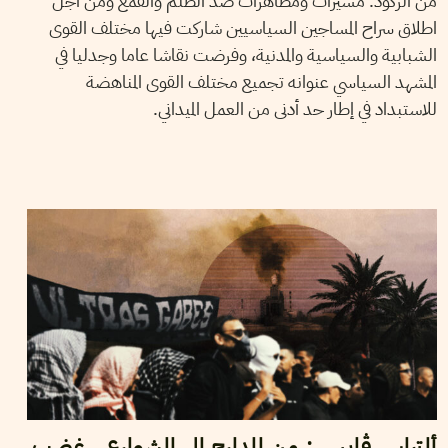
من الركود. مسيرات ومظاهرات ضد الظلم والقمع ومن أجل
اطلاق سراح المساجين السياسيين شاركت فيها مختلف القوى
الشبابية والسياسية والمدنية، وفرضت نقاشا عاما وجدليا في
المشهد السياسي عنوانه تجميع مختلف القوى المناهضة
للاستبداد في إطار حد أدنى من العمل الميداني.
17
ديسمبر
2025
شاكر الجهمي
ألتراس ڨابس : من المدارج إلى الشوارع.. غضب