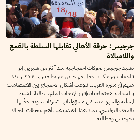
جرجيس: حرقة الأهالي تقابلها السلطة بالقمع
واللامبالاة
تشهد جرجيس تحركات احتجاجية منذ أكثر من شهرين إثر
فاجعة غرق مركب يحمل مهاجرين غير نظاميين، تمّ دفن عدد
منهم في مقبرة الغرباء. تنوعت أشكال الاحتجاج بين الاعتصامات
والمسيرات الاحتجاجية وإقرار الإضراب العامّ، لمطالبة السّلط
المحلّية والجهوية بتحمّل مسؤولياتها. تحركات جوبه بعضُها
بالعنف البوليسي. يعود هذا الفيديو على أهم محطات الحراك
بجرجيس ومطالبه.