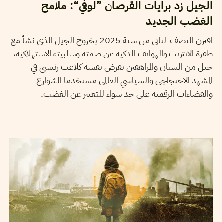
الجيل زد برايات القرصان ”لوفي“: ملامح
الغضب الجديد
اقترن النصف الثاني من سنة 2025 بخروج الجيل الذي نشأ مع
طفرة الانترنت والهواتف الذكية عن صمته وسلبيته الاستهلاكية،
جيل من الشبان والمراهقين يفرض نفسه كلاعب رئيسي في
المشهد الاحتجاجي والسياسي العالمي مستخدما الشوارع
والفضاءات الرقمية على حد سواء للتعبير عن الغضب.
12
أكتوبر
2025
مالك الزغدودي