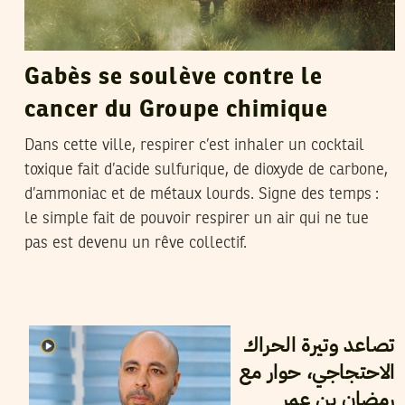
Gabès se soulève contre le
cancer du Groupe chimique
Dans cette ville, respirer c’est inhaler un cocktail
toxique fait d’acide sulfurique, de dioxyde de carbone,
d’ammoniac et de métaux lourds. Signe des temps :
le simple fait de pouvoir respirer un air qui ne tue
pas est devenu un rêve collectif.
20
مارس
2025
شاكر الجهمي
تصاعد وتيرة الحراك
الاحتجاجي، حوار مع
رمضان بن عمر