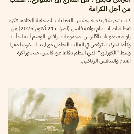
من أجل الكرامة
كانت تجربة فريدة خارجة عن التغطيات الصحفية المعتادة، فكرة
تغطية اضراب عام بولاية ڨابس (اضراب 21 أكتوبر 2025) من
زاوية مجموعات الألتراس. مجموعات يرافقها الوصم أينما حلّت
وكلّما تحركت، ترفض في الغالب التعامل مع الميديا…خرجنا معها
وسط ”الكورتيج“ الذي انتظم دفاعا عن ڨابس، متجاوزا كرة
القدم والتنافس الرياضي.
MALEK ZAGHDOUDI
16
Oct
2025