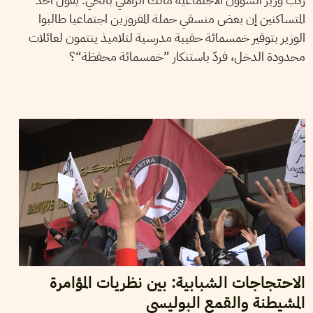
المتساكنين إن بعض منسقي حملة المفروزين اجتماعيا طالبوا
الوزير بتوفير خمسمائة حقيبة مدرسية لتلاميذ ينتمون لعائلات
محدودة الدخل، فردّ باستنكار ”خمسمائة محفظة“؟
25
جانفي
2021
ناجي البغوري
الاحتجاجات الشبابية: بين نظريات المؤامرة
المشيطنة والقمع البوليسي