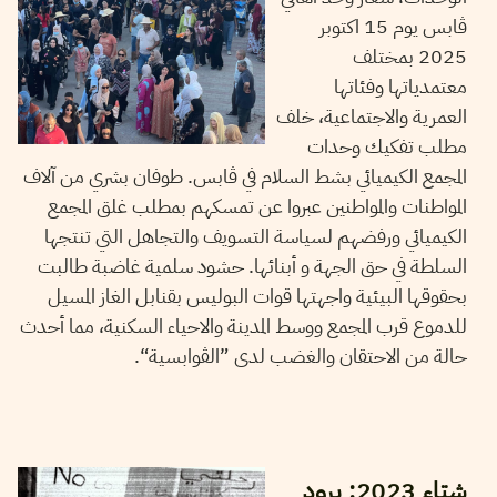
ڨابس يوم 15 اكتوبر
2025 بمختلف
معتمدياتها وفئاتها
العمرية والاجتماعية، خلف
مطلب تفكيك وحدات
المجمع الكيميائي بشط السلام في ڨابس. طوفان بشري من آلاف
المواطنات والمواطنين عبروا عن تمسكهم بمطلب غلق المجمع
الكيميائي ورفضهم لسياسة التسويف والتجاهل التي تنتجها
السلطة في حق الجهة و أبنائها. حشود سلمية غاضبة طالبت
بحقوقها البيئية واجهتها قوات البوليس بقنابل الغاز المسيل
للدموع قرب المجمع ووسط المدينة والاحياء السكنية، مما أحدث
حالة من الاحتقان والغضب لدى ”الڨوابسية“.
26
ديسمبر
2023
منال دربالي
شتاء 2023: برود