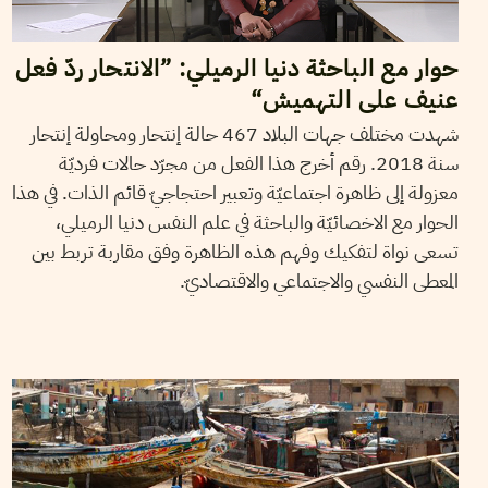
حوار مع الباحثة دنيا الرميلي: ”الانتحار ردّ فعل
عنيف على التهميش“
شهدت مختلف جهات البلاد 467 حالة إنتحار ومحاولة إنتحار
سنة 2018. رقم أخرج هذا الفعل من مجرّد حالات فرديّة
معزولة إلى ظاهرة اجتماعيّة وتعبير احتجاجيّ قائم الذات. في هذا
الحوار مع الاخصائيّة والباحثة في علم النفس دنيا الرميلي،
تسعى نواة لتفكيك وفهم هذه الظاهرة وفق مقاربة تربط بين
المعطى النفسي والاجتماعي والاقتصاديّ.
SANA SBOUAÏ
22
May
2013