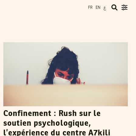
ع
FR
EN
RIHAB BOUKHAYATIA
19
May
2020
Confinement : Rush sur le
soutien psychologique,
l’expérience du centre A7kili