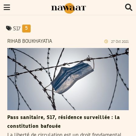
S17
5
RIHAB BOUKHAYATIA
27
Oct
2021
Pass sanitaire, S17, résidence surveillée : la
constitution bafouée
La liberté de circulation est un droit fondamental