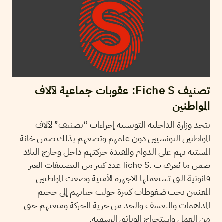
تصنيف Fiche S: عقوبات جماعية لآلاف
المواطنين
تتخذ وزارة الداخلية التونسية إجراءات “تصنيف” لآلاف
المواطنين التونسيين دون علمهم وتضعهم بذلك ضمن خانة
المشتبه بهم على الدوام والمقيدة حركتهم داخل وخارج البلاد
ضمن ما يُعرف ب .fiche S عدد كبير من التصنيفات الغير
قانونية التي تستعملها الاجهزة الأمنية وضعت المواطنين
المعنيين تحت ضغوطات كبيرة حولت حياتهم إلى جحيم
المداهمات والتعسف والحد من حرية الحركة ومنعتهم حتى
من العمل واستخراج الوثائق الرسمية.