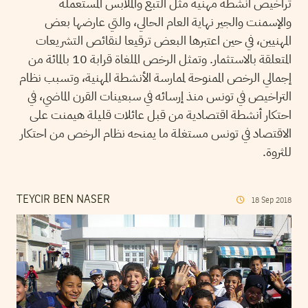
تراخيص أنشطة مهنية مثل التبغ والملابس المستعملة
والإسمنت والجير نهاية العام الحالي، والتي عارضها بعض
المهنيين، في حين اعتبرها البعض ترقيعا لنقائص التشريعات
المتعلقة بالاستثمار. وتمثل الرخص الملغاة قرابة 10 بالمائة من
إجمالي الرخص الممنوحة لممارسة الأنشطة المهنية، وتسبب نظام
التراخيص في تونس منذ إرسائه في سبعينات القرن الماضي، في
احتكار أنشطة اقتصادية من قبل عائلات قليلة هيمنت على
الاقتصاد في تونس مستغلة ما يمنحه نظام الرخص من احتكار
للثروة.
TEYCIR BEN NASER
18
Sep
2018