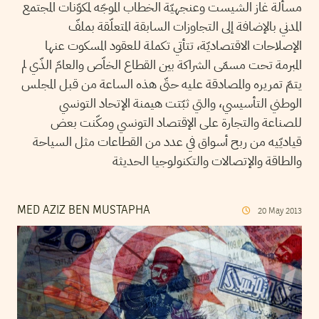
مسألة غاز الشيست وعنجهيّة الخطاب الموجّه لمكوّنات المجتمع
المدني بالإضافة إلى التجاوزات السابقة المتعلّقة بملفّ
الإصلاحات الاقتصاديّة، تتأتي تكملة للعقود المسكوت عنها
المبرمة تحت مسمّى الشراكة بين القطاع الخاّص والعامّ الذّي لم
يتمّ تمريره والمصادقة عليه حتّى هذه الساعة من قبل المجلس
الوطني التأسيسي، والتي ثبّتت هيمنة الإتحاد التونسي
للصناعة والتجارة على الإقتصاد التونسي ومكّنت بعض
قياديّيه من ربح أسواق في عدد من القطاعات مثل السياحة
والطاقة والإتصالات والتكنولوجيا الحديثة
MED AZIZ BEN MUSTAPHA
20
May
2013