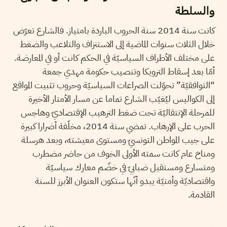
والسلطة
كانت سنة 2014 سنة الحروب الباردة بامتياز. فالشارع تعرّض
خلال الثلاث سنوات الماضية إلى الاستنزاف والتلاعب والضغط
على مختلف الأطراف السياسيّة في الحكم كانت أو في المعارضة.
أمّا بعد إسقاط الترويكا وتنصيب حكومة مهدي جمعة
“التوافقيّة” تحوّلت الصراعات السياسيّة وحروب تثبيت المواقع
إلى الكواليس ليُغيّب الشارع تماما عن مسار الأمتار الأخيرة
للمرحلة الإنتقاليّة تحت ضغط الترهيب الإقتصاديّ وهاجس
الحرب على الإرهاب. تمضي سنة 2014، مخلّفة أضرارا كبيرة
على جيب المواطن التونسيّ ومستوى معيشته، وبعد هرسلة
ومناخ عام كانت سمته الأولى الخوف من حاضر مضطرب
ومتسارع ومستقبل ضبابيّ في خضّم معارك سياسيّة
واقتصاديّة وأمنيّة يبدو أنّها ستكون العنوان الأبرز للسنة
القادمة.