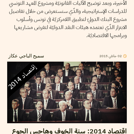
الأخيرة، وبعد توضيح الآليات القانونيّة ومشروع المعهد التونسي
للدراسات الإستراتيجية، والذّي سنستعرض من خلال تفاصيل
مشروع البنك الدوليّ لتطبيق اللامركزيّة في تونس وأسلوب
الابتزاز الذّي تعتمده هيئات النقد الدوليّة لتفرض مشاريعها
وبرامجها الاقتصاديّة.
2015
جانفي
02
سميح الباجي عكاز
اقتصاد 2014: سنة الخوف وهاجس الجوع