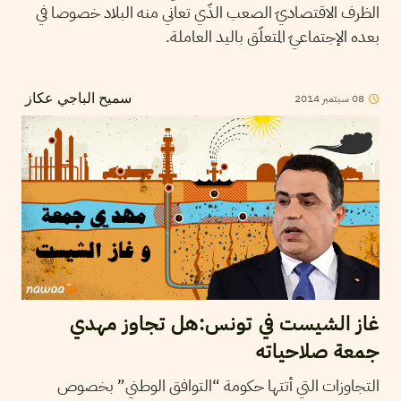
الظرف الاقتصاديّ الصعب الذّي تعاني منه البلاد خصوصا في
بعده الإجتماعيّ المتعلّق باليد العاملة.
2014
سبتمبر
08
سميح الباجي عكاز
غاز الشيست في تونس:هل تجاوز مهدي
جمعة صلاحياته
التجاوزات التي أتتها حكومة “التوافق الوطني” بخصوص