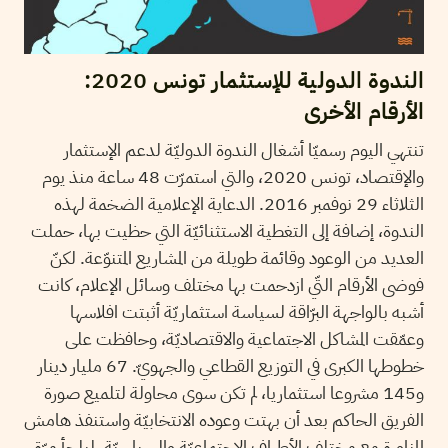
الندوة الدولية للإستثمار تونس 2020:
الأرقام الأخرى
تنتهي اليوم رسميّا أشغال الندوة الدوليّة لدعم الإستثمار
والإقتصاد، تونس 2020، والتي استمرّت 48 ساعة منذ يوم
الثلاثاء 29 نوفمبر 2016. الدعاية الإعلامية الضخمة لهذه
الندوة، إضافة إلى التغطية الاستثنائيّة التي حظيت بها، حملت
العديد من الوعود وقائمة طويلة من المشاريع المتنوّعة. لكنّ
فوضى الأرقام التّي ازدحمت بها مختلف وسائل الإعلام، كانت
أشبه بالواجهة البرّاقة لسياسة استثماريّة أثبتت افلاسها
وعمّقت المشاكل الاجتماعية والاقتصاديّة، وحافظت على
خطوطها الكبرى في التوزيع القطاعي والجهويّ. 67 مليار دينار
و145 مشروعا استثماريا، لم تكن سوى محاولة لتلميع صورة
الفريق الحاكم بعد أن بهتت وعوده الانتخابيّة واستنفذ هامش
المناورة مع مختلف الأطراف الاجتماعيّة والسياسيّة، ليلجأ مرّة