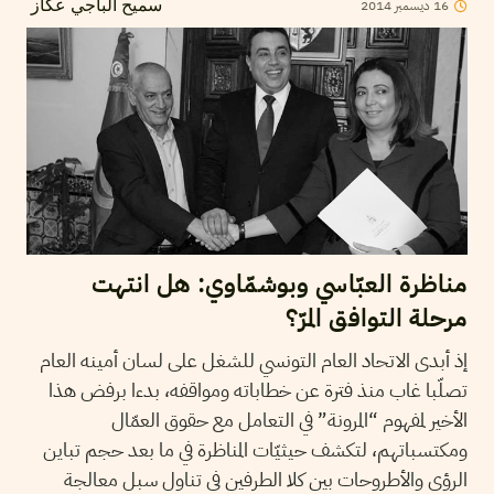
2014
ديسمبر
16
سميح الباجي عكاز
مناظرة العبّاسي وبوشمّاوي: هل انتهت
مرحلة التوافق المرّ؟
إذ أبدى الاتحاد العام التونسي للشغل على لسان أمينه العام
تصلّبا غاب منذ فترة عن خطاباته ومواقفه، بدءا برفض هذا
الأخير لمفهوم “المرونة” في التعامل مع حقوق العمّال
ومكتسباتهم، لتكشف حيثيّات المناظرة في ما بعد حجم تباين
الرؤى والأطروحات بين كلا الطرفين في تناول سبل معالجة