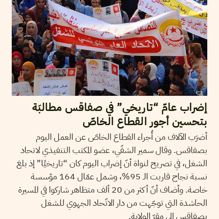
إضراب عامّ “تاريخي” في صفاقس مطالبَة
بتحسين أجور القطاع الخاصّ
أضرَب الآلاف من أُجراء القطاع الخاصّ عن العمل اليوم
بصفاقس. وقال سمير الشفّي، عضو المكتب التنفيذي لاتحاد
الشغل، في تصريح لنواة أنّ إضراب اليوم كان “تاريخيًا” إذ بلغ
نسبة نجاح قاربت الـ 95%، وشمل عمّال 164 مؤسسة
خاصة. وأضاف أنّ أكثر من 20 ألف متظاهر شاركوا في المسيرة
الحاشدة التي توجّهت من دار الاتّحاد الجهوي للشغل
بصفاقس إلى مقرّ الولاية.