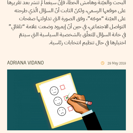
البحث والعيّنة وهامش الخطأ، فإنّ سيغما لم تنشر بعد تقريرها
على موقعها الرسمي، ولكنّ الثابت أنّ السؤال الّذي طرحته
على العيّنة “موجّه”، وفق الصورة التي تداولتها صفحات
التواصل الاجتماعي، في حين أنّ إيمرود وضعت علامة “تلقائي”
في خانة السؤال المتعلّق بالشخصية السياسية التي سيتمّ
اختيارها في حال تنظيم انتخابات رئاسية.
ADRIANA VIDANO
29
May
2019