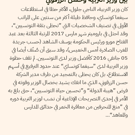
كان وزير التربية، الناجي جلول، الأكثر حظا في استطلاعات
سيغما كونساي، وحافظ طيلة أكثر من سنتين على المراتب
الأولى في تصنيف الشخصيات التي ”تحظى بثقة التونسيين“،
وقد احتل في باروميتر شهر مارس 2017 المرتبة الثالثة بعد عبد
الفتاح مورو ورئيس الحكومة يوسف الشاهد (حسب جريدة
المغرب الصادرة أمس الخميس)، وقد سبق أن صُنّف أيضا في
05 جانفي 2016 كأفضل وزير لدى التونسيين. لم تقف حظوة
وزير التربية لدى ”سيغما كونساي“ عند حدود الترفيع في أسهم
الاستطلاع، بل كان يحظى بالتمجيد من طرف مدير الشركة
حسن الزرقوني، الذي ما انفك يشيد بخصال الوزير وقوته في
فرض ”هيبة الدولة“ و”تحسين حياة التونسيين“، حتى بلغ به
الأمر في إحدى التصريحات الإذاعية أن نسَب لوزير التربية دوره
في ”منع المنحرفين من معاقرة الخمر في حدائق المدارس
والمعاهد“…