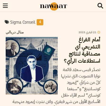
Sigma Conseil
4
2023
فيفري
21
منال دربالي
أمام الفراغ
التشريعي أي
مصداقية لنتائج
استطلاعات الرأي؟
تصدّر قيس سعيّد قائمة
نوايا التصويت التي نشرتها
كلّ من شركتَي “إيمرود
كونسلتينغ” و”سيغما
كونساي” لسبر الآراء خلال
الأسابيع الأولى من شهر فيفري. ولئن نشرت إيمرود منهجية