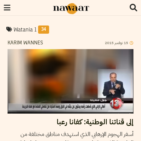
Watania 1
34
2015
نوفمبر
15
KARIM WANNES
إلى قناتنا الوطنية: كفانا رعبا
أسفر الهجوم الإرهابي الذي استهدف مناطق مختلفة من