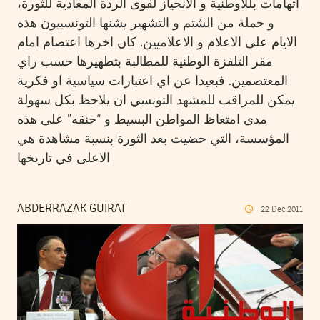
اتهامات بللاوطنية و الانحياز لقوى الردة المعادية للثورة،
و حملة من الشتم و التشهير يشنها التونسييون هذه
الايام على الاعلام و الاعلاميين. كان اخرها اعتصام امام
مقر التلفزة الوطنية للمطالبة بتطهيرها حسب راي
المعتصمين. فبعيدا عن اي اعتبارات سياسية او فكرية
يمكن للمراقب للمشهد التونسي ان يلاحظ بكل سهولة
مدى امتعاظ المواطن البسيط و “حنقه” على هذه
المؤسسة، التي حضيت بعد الثورة بنسبة مشاهدة هي
الاعلى في تاريخها
ABDERRAZAK GUIRAT
22
Dec
2011