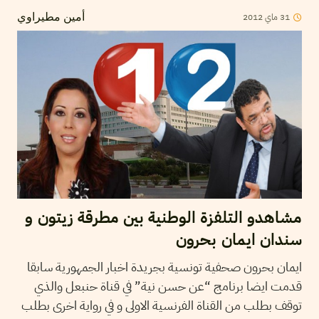
2012
ماي
31
أمين مطيراوي
مشاهدو التلفزة الوطنية بين مطرقة زيتون و
سندان ايمان بحرون
ايمان بحرون صحفية تونسية بجريدة اخبار الجمهورية سابقا
قدمت ايضا برنامج “عن حسن نية” في قناة حنبعل والذي
توقف بطلب من القناة الفرنسية الاولى و في رواية اخرى بطلب