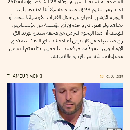
العاصمة الفرنسية باريس عن وفاة 128 شخصا وإصابة 250
آخرين من بينهم 99 في حالة حرجة…إلا أننا كمتابعين لهذا
الهجوم الإرهابي الجبان من خلال القنوات الفرنسية لم نلحظ أو
نشاهد ولو قطرة دم واحدة في أي مؤسسة من مؤسساتهم.
المؤسف أن هذا الهجوم المتزامن مع فاجعة سيدي بوزيد التي
راح ضحيتها طفل كان يرعى أغنامه لم يتجاوز الـ 16 سنة قطع
الإرهابيون رأسه وكلّفوا مرافقه بتسليمه إلى عائلته تم التعامل
معه إعلاميا بكثير من الإثارة واللامهنية.
THAMEUR MEKKI
01
Oct
2015