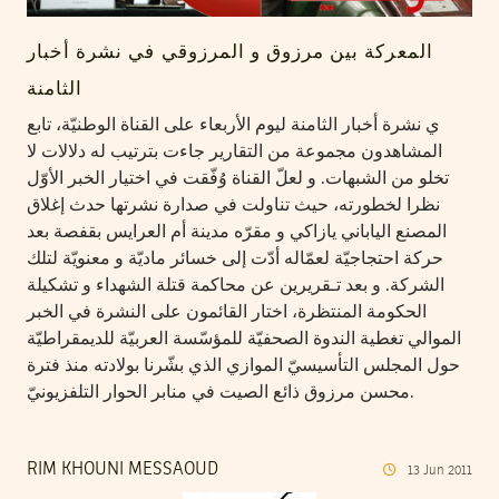
المعركة بين مرزوق و المرزوقي في نشرة أخبار
الثامنة
ي نشرة أخبار الثامنة ليوم الأربعاء على القناة الوطنيّة، تابع
المشاهدون مجموعة من التقارير جاءت بترتيب له دلالات لا
تخلو من الشبهات. و لعلّ القناة وُفّقت في اختيار الخبر الأوّل
نظرا لخطورته، حيث تناولت في صدارة نشرتها حدث إغلاق
المصنع الياباني يازاكي و مقرّه مدينة أم العرايس بقفصة بعد
حركة احتجاجيّة لعمّاله أدّت إلى خسائر ماديّة و معنويّة لتلك
الشركة. و بعد تـقريرين عن محاكمة قتلة الشهداء و تشكيلة
الحكومة المنتظرة، اختار القائمون على النشرة في الخبر
الموالي تغطية الندوة الصحفيّة للمؤسّسة العربيّة للديمقراطيّة
حول المجلس التأسيسيّ الموازي الذي بشّرنا بولادته منذ فترة
محسن مرزوق ذائع الصيت في منابر الحوار التلفزيونيّ.
RIM KHOUNI MESSAOUD
13
Jun
2011