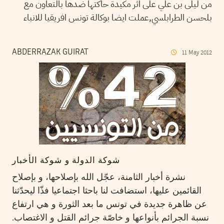
من ليلى بن علي على اثر مكيدة حاكتها ضدها بالتعاون مع
بلحسن الطرابلسي,عملت ايضا بوكالة تونس افريقيا للانباء
ABDERRAZAK GUIRAT
11
May
2012
شوكة الدولة و شوكة الأخبار
نشرة أخبار الثامنة، عجّل الله بإصلاحها، و بإصلاح
القائمين عليها، استضافت لنا باحثا اجتماعيا فذّا ليحدّثنا
عن ظاهرة جديدة في تونس ما بعد الثورة و هي ارتفاع
نسبة الجرائم بأنواعها و خاصّة جرائم القتل و الاغتصاب.