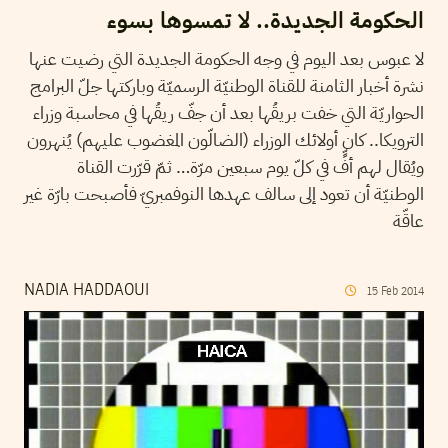
الحكومة الجديدة.. لا تمسوها بسوء
لا عبوس بعد اليوم في وجه الحكومة الجديدة التي رضيت عنها
نشرة أخبار الثامنة للقناة الوطنيّة الرسميّة وباركتها جلّ البرامج
الحواريّة التي خفت بريقُها بعد أن جفّ ريقُها في محاسبة وزراء
الترويكا.. كان أولائك الوزراء (الضالّون المغضوب عليهم) يُنهرون
ويُقال لهم أفٍّ في كلّ يوم سبعين مرّة… ثمّ قرّرت القناة
الوطنيّة أن تعود إلى سالف عهدها النوفمبريّ فأصبحت بارّة غير
عاقّة
NADIA HADDAOUI
15
Feb
2014