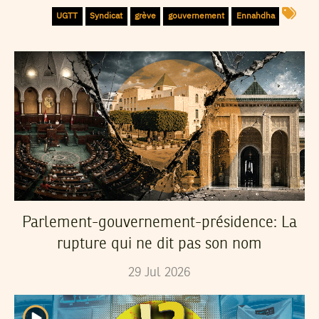
UGTT
Syndicat
grève
gouvernement
Ennahdha
Parlement-gouvernement-présidence: La
rupture qui ne dit pas son nom
29
Jul
2026