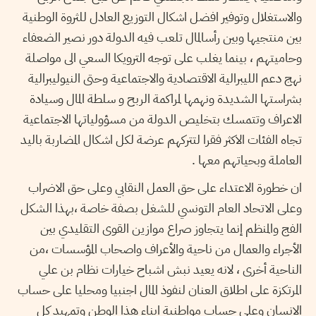
والاستغلال وتوفير افضل اشكال التوزيع العادل للثروة الوطنية
بين منتجيها وبين رأسالمال تلعب فيه الدولة دور نصير الضعفاء
وحاميتهم ، بينما يغلب على توجه الترويكا السعي الى مواصلة
نهج دعم الليبرالية الاقتصادية والاجتماعية وحتى النيوليبرالية
بشراستها الشديدة ونهمها لمراكمة الربح و سلطة المال وسيادة
الاعراف وتتمسك بتخليص الدولة من مسؤولياتها الاجتماعية
تجاه الفئات الاكثر فقرا لتتركهم عرضة لكل اشكال المضاربة باليد
العاملة وبحياتهم معها .
ان خطورة الاعتداء على حق العمل النقابي وعلى حق الاضراب
وعلى الاتحاد العام التونسي للشغل بصفة خاصة ،بهذا الشكل
الفج والمنظم إنما يتجاوز صراع موازين القوى التقليدي بين
الأجراء والعمال من ناحية والأعراف واصحاب المؤسسات ،من
الناحية أخرى ، لانه يعيد نبش اشباح خيارات نظام بن علي
المرتكزة على اطلاق العنان لنفوذ المال اجنبيا ومحليا على حساب
الانسان وعلى حساب مواطنية ابناء هذا الوطن وتمهيد كل