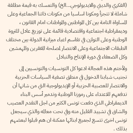
(الفكري والديني والايديولوجي…الخ) والتمسك به قيمة مطلقة
شاملة لا تتجزأ ومكونا اساسيا من مكونات ذاتنا الجماعية وعلى
المساواة التامة بين كل المواطنين والمواطنات امام القانون ،
وديمقراطية اجتماعية واقتصادية قائمة على توزيع عادل للثروة
الوطنية وعلى التوازن في تقاسم اعباء ميزانية الدولة بين مختلف
الطبقات الاجتماعية وعلى الانتصار لمصلحة المفقرين والمهمشين
وكل الضعفاء في دورة الإنتاج والتبادل
ولأختم هذه العجالة ادعوا كل التونسيات والتونسيين إلى
تجنيب شبابنا الدخول في منطق تصفية السياسات الحزبية
والانتصار للعصبية الحزبية أو الإيديولوجية التي من شانها أن
تدفعهم للاعتداء على رموزنا الوطنية وتدمير أسس البناء
الديمقراطي الذي دفعت تونس الكثير من اجل التقدم العصيب
والشاق في تشييد القليل منه وفي نحت معالمه والذي سيجعل
تونس اخرى تتسع لجميع ابنائها ممكنة ان هم قبلوا لبعضهم
بذلك .