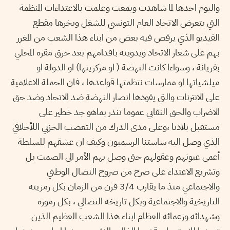
واليوم احدها لما شاهدت ويمعت وعلمت بالاعتداءات المنظمة
التي يتعرض الاتحاد العام التونسي للشغل وىخرها مقطع
الفيديو الذي يرقص فيه بعض من ابناء هذا الشعب من المغرر
بهم على شعار الاتحاد ويدوينه باقدامهم بعد حرق مقره المحلي
بفريانة ، وسواءا كانت النهضة ( او مركزيتها) او الدولة او
ميلشياتها او ممارسات نتظمتها قواعدها ، فان الحملة الاعلامية
على الانترنات والتي يقودها انصار النهضة ضد الاتحاد وضد حق
الاضراب والحق النقابي عموما تنذر بماهو جد خطير على
مستقبل بلادنا ،وعلى مدى الدرك من التعصب الحزبي اللأخلاقي
الذي وصل اليه ساستنا الرسميون وكيف ان عشقهم للسلطة
أعمى عيونهم وعقولهم حتى وصل بهم الأمر الى الصمت بل
وتشريع الاعتداء على صرح من صروح النضال الوطني
والاجتماعي منذ ما يقارب 3/4 قرن من الزمان بكل رمزيته
التاريخية والاجتماعية وبكل تاريخه النضالي ، بكل رموزه
وشهدائه وزعمائه العظام ابناء هذا الشعب العظيم الذين