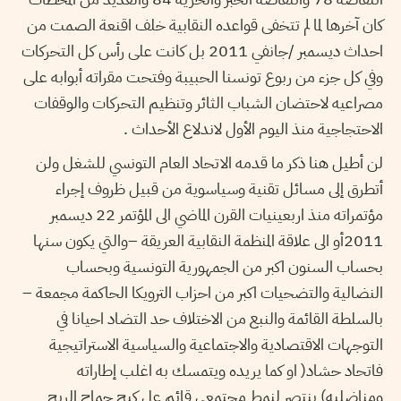
كان آخرها لما لم تتخفى قواعده النقابية خلف اقنعة الصمت من
احداث ديسمبر /جانفي 2011 بل كانت على رأس كل التحركات
وفي كل جزء من ربوع تونسنا الحبيبة وفتحت مقراته أبوابه على
مصراعيه لاحتضان الشباب الثائر وتنظيم التحركات والوقفات
الاحتجاجية منذ اليوم الأول لاندلاع الأحداث .
لن أطيل هنا ذكر ما قدمه الاتحاد العام التونسي للشغل ولن
أتطرق إلى مسائل تقنية وسياسوية من قبيل ظروف إجراء
مؤتمراته منذ اربعينيات القرن الماضي الى المؤتمر 22 ديسمبر
2011أو الى علاقة المنظمة النقابية العريقة –والتي يكون سنها
بحساب السنون اكبر من الجمهورية التونسية وبحساب
النضالية والتضحيات اكبر من احزاب الترويكا الحاكمة مجمعة –
بالسلطة القائمة والنبع من الاختلاف حد التضاد احيانا في
التوجهات الاقتصادية والاجتماعية والسياسية الاستراتيجية
فاتحاد حشاد( او كما يريده ويتمسك به اغلب إطاراته
ومناضليه) ينتصر لنمط مجتمعي قائم عل كبح جماح الربح