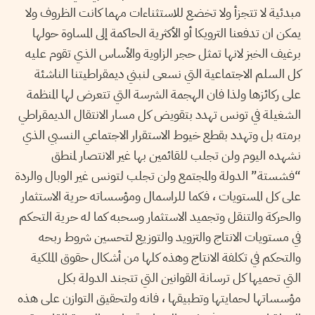
مبدئية لا تتجزأ ولا تخضع للاستثناءات مهما كانت الظروف ولا
يمكن ان تدفعنا الترويكا أو الأكثرية الحاكمة إلى المساوة حولها
برغيف الخبز لانها تمثل حجر الزاوية والأساس الذي تقوم عليه
كل السلم الاجتماعية التي نسعى لنبني ديمقراطيتنا الناشئة
على ركائزها ولذا فان الهجمة الشرسة التي تتعرض لها المنظمة
الشغيلة في تونس تهدد بتقويض كل مسار الانتقال الديمقراطي
برمته بل وتهدد بقطع خيوط الاستقرار الاجتماعي النسبي الذي
نشهده اليوم ولن تجلب للقائمين بها غير الانتصار لمنطق
“فشستة” الدولة والمجتمع ولن تجلب لتونس غير الوبال والردة
على كل المستويات ، فكما للراسمال ومؤسساته حرية الاستثمار
والحركة والتنقل وتجميد الاستثمار وسحبه كما له حرية التحكم
في مستويات الانتاج والتزويد والتوزيع لتحسين شروط ربحه
والتحكم في تكلفة الانتاج وهذه كلها من أشكال حقوق الملكية
التي تحميها كل ترسانة القوانين التي تتجند الدولة بكل
مؤسساتها لحمايتها وتطبيقها ، فانه ولتحقيق التوازن على هذه