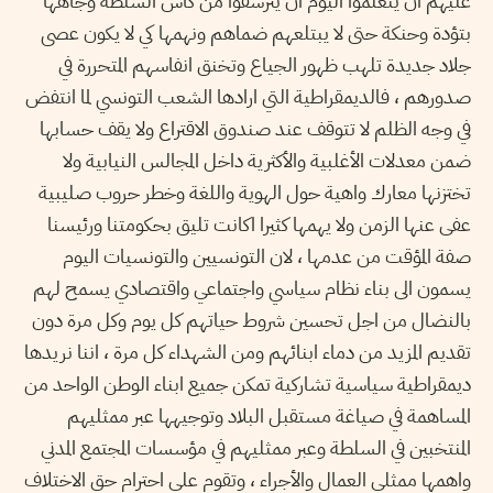
عليهم ان يتعلموا اليوم ان يترشفوا من كاس السلطة وجاهها
بتؤدة وحنكة حتى لا يبتلعهم ضماهم ونهمها كي لا يكون عصى
جلاد جديدة تلهب ظهور الجياع وتخنق انفاسهم المتحررة في
صدورهم ، فالديمقراطية التي ارادها الشعب التونسي لما انتفض
في وجه الظلم لا تتوقف عند صندوق الاقتراع ولا يقف حسابها
ضمن معدلات الأغلبية والأكثرية داخل المجالس النيابية ولا
تختزنها معارك واهية حول الهوية واللغة وخطر حروب صليبية
عفى عنها الزمن ولا يهمها كثيرا اكانت تليق بحكومتنا ورئيسنا
صفة المؤقت من عدمها ، لان التونسيين والتونسيات اليوم
يسمون الى بناء نظام سياسي واجتماعي واقتصادي يسمح لهم
بالنضال من اجل تحسين شروط حياتهم كل يوم وكل مرة دون
تقديم المزيد من دماء ابنائهم ومن الشهداء كل مرة ، اننا نريدها
ديمقراطية سياسية تشاركية تمكن جميع ابناء الوطن الواحد من
المساهمة في صياغة مستقبل البلاد وتوجيهها عبر ممثليهم
المنتخبين في السلطة وعبر ممثليهم في مؤسسات المجتمع المدني
واهمها ممثلي العمال والأجراء ، وتقوم على احترام حق الاختلاف