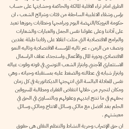
الطرق امام ثراء الاقلية المالكة والحاكمة وحشايتها على حساب
بؤس وشقاء الاغلبية الساحقة من فئات وشرائح الشعب ، ان
حكومة الترويكا/النهضة اليوم وبرامجها وخطابات رموزها تعيد
على آذاننا وعلى عقولنا نفس الجمل والعبارات والشعارات
والبرامج الاقتصادية التي مثلت اغلالا على رقابنا طيلة عقدين
ونصف من الزمن ، عبر تاليه المؤسسة الاقتصادية وتاليه النمو
الاقتصادي ودورة المال والأعمال واستجداء عطف الراسمال
الاستثماري الأجنبي وابتزاز الشعب التونسي في قوته وقوت عياله
وابتزاز شبابه في عطالته والضغط عليه بمستقبله وحياته ، وهي
نفس المعادلة البائسة التي انتهجتها الديكتاتورية في كل زمان
ومكان لتجرم من خلالها انتفاض الفقراء ومطالبة المسروقين
بحقهم في ما تنتج ايديهم وعقولهم وبالتساوي في الحق في
الحلم بغد أفضل مع مالكي وسائل الانتاج ومالكي وسائل
معيشتهم .
ان حق الإضراب وحرية النشاط والتنظم النقابي هي حقوق