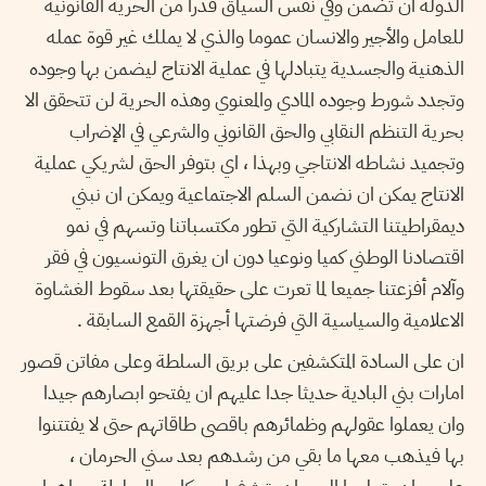
الدولة ان تضمن وفي نفس السياق قدرا من الحرية القانونية
للعامل والأجير والانسان عموما والذي لا يملك غير قوة عمله
الذهنية والجسدية يتبادلها في عملية الانتاج ليضمن بها وجوده
وتجدد شورط وجوده المادي والمعنوي وهذه الحرية لن تتحقق الا
بحرية التنظم النقابي والحق القانوني والشرعي في الإضراب
وتجميد نشاطه الانتاجي وبهذا ، اي بتوفر الحق لشريكي عملية
الانتاج يمكن ان نضمن السلم الاجتماعية ويمكن ان نبني
ديمقراطيتنا التشاركية التي تطور مكتسباتنا وتسهم في نمو
اقتصادنا الوطني كميا ونوعيا دون ان يغرق التونسيون في فقر
وآلام أفزعتنا جميعا لما تعرت على حقيقتها بعد سقوط الغشاوة
الاعلامية والسياسية التي فرضتها أجهزة القمع السابقة .
ان على السادة المتكشفين على بريق السلطة وعلى مفاتن قصور
امارات بني البادية حديثا جدا عليهم ان يفتحو ابصارهم جيدا
وان يعملوا عقولهم وظمائرهم باقصى طاقاتهم حتى لا يفتتنوا
بها فيذهب معها ما بقي من رشدهم بعد سني الحرمان ،