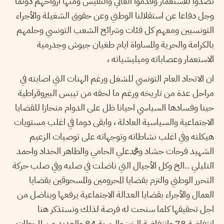
تصدوا للاستعمار وقدموا الغالي والنفيس ومنها ارواحهم دونما
وجل دفاعا عن استقلالنا الوطني وعن حقوق الشغيلة والأجراء
التونسيين ومعهم كل فئات وشرائح الشعب التونسي وحلمهم
بالكرامة والحرية والمساواة ايام طغيان جيوش وجدرمية
الاستعمار وعصاباته وميليشياته ،
ان الاتحاد العام التونسي للشغل ورغم الهنات التي اصابته في
مراحل عدة من تاريخه ورغم ما لحقه من تيبس البيروقراطية
حينا وفسادها السياسي احيانا ظل على الدوام منحازا للقضايا
الاجتماعية والسياسية العادلة ، وابقى دوما في اغلب مستويات
هيكلته وفي اغلب نشاطاته وتوجهاته على توصيات الزعيم
الشهيد فرحات حشاد ومحمدعلي الحامي والطاهر الحداد واحمد
التليلي ..الخ وكل الأجيال التي ناضلت في صلبه وفي صلب حركة
التحرر الوطني والتزم بقضايا المحرومين والمسحوقين بقضايا
العمال والأجراء بقضايا العدالة الاجتماعية يرفعها ويناضل من
اجل تحقيقها كلما سنحت له فرصة لذلك ونستذكر هنا
انتفاضة 78 وانتفاضة الخبز والحرية 84 والعديد من المحطات