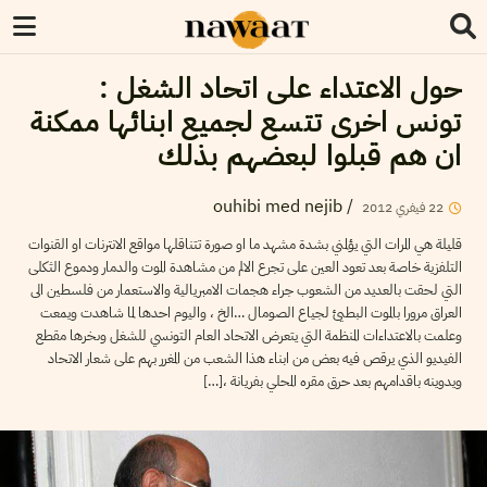
حول الاعتداء على اتحاد الشغل :
تونس اخرى تتسع لجميع ابنائها ممكنة
ان هم قبلوا لبعضهم بذلك
ouhibi med nejib
/
22
فيفري
2012
قليلة هي المرات التي يؤلمني بشدة مشهد ما او صورة تتناقلها مواقع الانترنات او القنوات
التلفزية خاصة بعد تعود العين على تجرع الالم من مشاهدة الموت والدمار ودموع الثكلى
التي لحقت بالعديد من الشعوب جراء هجمات الامبريالية والاستعمار من فلسطين الى
العراق مرورا بالموت البطيئ لجياع الصومال …الخ ، واليوم احدها لما شاهدت ويمعت
وعلمت بالاعتداءات المنظمة التي يتعرض الاتحاد العام التونسي للشغل وىخرها مقطع
الفيديو الذي يرقص فيه بعض من ابناء هذا الشعب من المغرر بهم على شعار الاتحاد
ويدوينه باقدامهم بعد حرق مقره المحلي بفريانة ،[…]