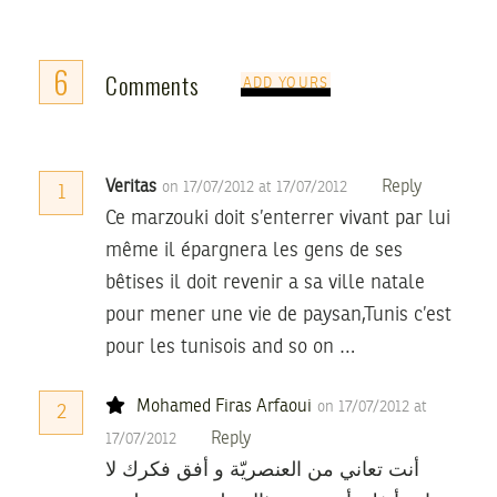
6
Comments
ADD YOURS
Veritas
Reply
on 17/07/2012 at 17/07/2012
1
Ce marzouki doit s’enterrer vivant par lui
même il épargnera les gens de ses
bêtises il doit revenir a sa ville natale
pour mener une vie de paysan,Tunis c’est
pour les tunisois and so on …
Mohamed Firas Arfaoui
on 17/07/2012 at
2
Reply
17/07/2012
أنت تعاني من العنصريّة و أفق فكرك لا