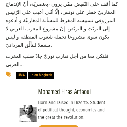
كما أقف على النّقيض ممّن يرون ،بعنصريّة، أنّ الإندماج
المغاربيّ خطر على تونس، إلّا أنّني أعيب على الرّئيس
المرزوقي تسييسه المفرط للمسألة المغاربيّة و أدعوه
إلى التريّث و التربّص. إنّ مشروع المغرب العربي لا
يكون سوى مشروعا تحمله شعوب المنطقة و ليس
مشعلا للتألّق الفردانيّ.
فلنكن معا من أجل تقارب ثوريّ جادّ صلب المغرب
العربي…
UMA
union Maghreb
Mohamed Firas Arfaoui
Born and raised in Bizerte. Student
of political thought, economics and
the great the revolution.