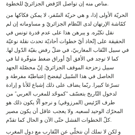
مناص منه إن تواصل الرّفض الجزائريّ للخطوة.
الحريّة الأولى إذا، و هي حريّة السّفر، لا يمكن فكاكها من
كمّاشة الإرتهان لدى النّظام الجزائريّ و مساوماته إن لم
نقل تكبّره. و يبرهن هذا على عدم قدرة تونس في
الحقيقة على إتّخاذ أيّ خطوات أحاديّة تحدث نقلة نوعيّة
في سبيل التّقاب المغاربيّ، في ضلّ رفض بقيّة الدّول لها.
كما لا توجد في الأفق أيّ أوراق ضغط متوفّرة لنا في
سبيل زحزحة الموقف الجزائريّ. إنّ محصّلة الجهد
الحاصل في هذا السّبيل ليفضح إعتباطيّة مفرطة و
تسرّعا كبيرا. ربّما يضاف على ذلك إشباع للأنا و إرادة
لدخول التّاريخ بتعسّف “كموحّد للمغرب العربي” من
طرف الرّئيس (المرزوقي) و نرجو ألّا يكون ذلك هو
المحرّك الوحيد لسعيه. ولا يعجب عاقل أن يكون مصير
كلّ الخطوات الفشل حتّى الآن و الحال كما تقدّم.
و لكن لا نملك أن نتخلّى عن التّقارب مع دول المغرب