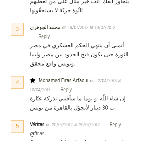
يتجاوز أنفك. أنت خير مثال على من تعطيهم
الثّوة حريّة لا يستحقّونها
محمد الجوهري
on 19/07/2012 at 19/07/2012
3
Reply
أتمنى أن ينتهي الحكم العسكري في مصر
الثورة حتى يكون فتح الحدود بين مصر وليبيا
وتونس واقع محقق.
Mohamed Firas Arfaoui
on 12/04/2013 at
4
Reply
12/04/2013
إن شاء اللّه. و يوما ما سأقتني تذركة عبّارة
ب 30 دينار لأتجوّل بالقاهرة من تونس
Véritas
Reply
on 20/07/2012 at 20/07/2012
5
@firas