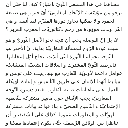
مساهما في هذا المسعى الثّويّ بامتياز؟ كيف لنا حتّى أن
نرجو من مؤسّسة “الإتّحاد المغاربيّ” أيّ خير و هي صنيعة
الجمود و لا يمكنها تجاوز دورها المقزّم قيد أنملة و هي
التّي ولدت موؤودة من رحم دكتاتوريّات المغرب العربي؟
لا، بل إنّ البوصلة يجب أن تتجه نحو الأصل الثّوريّ و هو
سبب عودة الرّوح للمسألة المغاربيّة بداية. إنّ الأجدر هو
التّوجه نحو ليبيا الثّورة التّي أتمّت بنجاح أوّل إنتخاباتها.
فالرصيد الثّويّ المشترك و العلاقات الشعبيّة المتشابكة
عوامل داعمة لأولويّة التّقارب مع ليبيا. يجب على تونس و
ليبيا بما أنّهما الإثنتان على طريق التّأسيس و إعادة الهيكلة
العمل على بناء لبنات صلبة للتّقارب. فبعد دسترة التّوجه
المغاربيّ، يجب الإتّفاق حول معيير مشتركة للتّغطية
الإجتماعيّة و التّأمين الصحيّ و بناء قواعد بيانات مشتركة
للهويّات و المعلومات عموما. كذلك على الشّقيقتين أن
تناظرا بين الوثائق الرّسميّة حتّى يكون إعتمادها ممكنا و