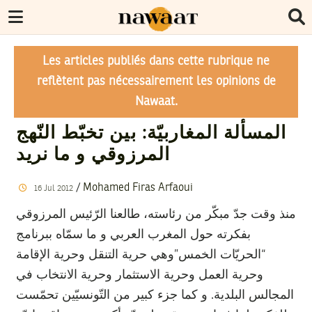
Les articles publiés dans cette rubrique ne
reflètent pas nécessairement les opinions de
Nawaat.
المسألة المغاربيّة: بين تخبّط النّهج
المرزوقي و ما نريد
/
Mohamed Firas Arfaoui
16
Jul
2012
منذ وقت جدّ مبكّر من رئاسته، طالعنا الرّئيس المرزوقي
بفكرته حول المغرب العربي و ما سمّاه ببرنامج
“الحريّات الخمس”وهي حرية التنقل وحرية الإقامة
وحرية العمل وحرية الاستثمار وحرية الانتخاب في
المجالس البلدية. و كما جزء كبير من التّونسيّين تحمّست