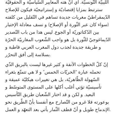
اللّيبيّة التّونسيّة. أي أنّ هته المعايير السّياسيّة و الحقوقيّة
سترتبط بمزايا إقتصاديّة و إستراتيجيّة فيكون للإصلاح
الدّيمقراطيّ مغريات جديدة تساهم في التّقليل من كلفته
(سواء كان عبر الثّورة أو الإصلاح) و نسف معادلة الإختيار
بين الدّكتاتوريّة أو الجوع. ليس هذا من باب التّصدير
الدّيماغوجيّ للثّورة بل هو واجب الشّعوب المغاربيّة الحرّة
و طريقة جديدة لجذب دول المغرب العربي قاطبة و
بسلاسة إلى أفق التحرّر.
إنّ كلّ الخطوات الآنفة و كثير غيرها ليست بالبريق الذّي
تحمله عبارة “الحريّات الخمس” و لا هي تتمتّع بئغراء
السّهولة الظّاهريّة، بل هي تغييرات هيكليّة عميقة و
تأسيسيّة تؤتي أغلب أكلها على المستوى المتوسّط و
البعيد. و لكن و قد اختار الشّعبان طريق التّأسيس
بوعورته فلا غرو من التّصارح مع أنفسنا بأنّ الطّريق نحو
الإندماج طويل و أنّ قطف الثّمار يأتي بعد التعهّد و العمل.