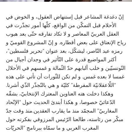
إنّ دغدغة المشاعر قبل إستنهاض العقول، و الخوض في
الأحلام قبل التمكّن من الواقع، كلّها أمور تجذّرت في
العقل العربيّ المعاصر و لا تكاد تفارقه حتّى بعد هبوب
رياح الإنعتاق على بعض أقطاره. و إنّ المشروع القوميّ و
رمزه عبد النّاصر، ليشكّل، بعد عنوان “تحرير فلسطين”،
أكثر المواضيع قدرة على التّأثير في وجدان أجيال من
التّونسيّين و خلب ألبابهم حدّ الثّمالة و غمسهم في الأحلال
غمسا لا بعده غمس. و لم تكن للثّورات أن تأتي على هذه
“اللّاعقلانيّة المفرطة” كليّة و هي بالتّجذّر الذّي أشرنا.
وهكذا دخلت هته العناوين المعترك الإنتخابيّ، بشقّه
الدّعائيّ خصوصا، و هكذا أبتدئ الحديث حول “الإتّحاد
المغاربيّ” المجمّد منذ ما يقارب العقدين.منذ وقت جدّ
مبكّر من رئاسته، طالعنا الرّئيس المرزوقي بفكرته حول
المغرب العربي و ما سمّاه ببرنامج “الحريّات