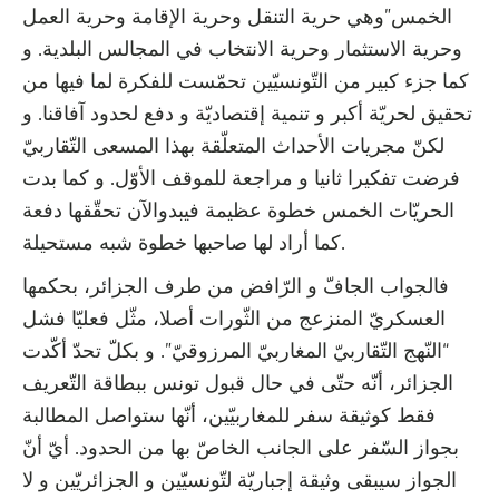
الخمس”وهي حرية التنقل وحرية الإقامة وحرية العمل
وحرية الاستثمار وحرية الانتخاب في المجالس البلدية. و
كما جزء كبير من التّونسيّين تحمّست للفكرة لما فيها من
تحقيق لحريّة أكبر و تنمية إقتصاديّة و دفع لحدود آفاقنا. و
لكنّ مجريات الأحداث المتعلّقة بهذا المسعى التّقاربيّ
فرضت تفكيرا ثانيا و مراجعة للموقف الأوّل. و كما بدت
الحريّات الخمس خطوة عظيمة فيبدوالآن تحقّقها دفعة
كما أراد لها صاحبها خطوة شبه مستحيلة.
فالجواب الجافّ و الرّافض من طرف الجزائر، بحكمها
العسكريّ المنزعج من الثّورات أصلا، مثّل فعليّا فشل
“النّهج التّقاربيّ المغاربيّ المرزوقيّ”. و بكلّ تحدّ أكّدت
الجزائر، أنّه حتّى في حال قبول تونس ببطاقة التّعريف
فقط كوثيقة سفر للمغاربيّين، أنّها ستواصل المطالبة
بجواز السّفر على الجانب الخاصّ بها من الحدود. أيّ أنّ
الجواز سيبقى وثيقة إجباريّة لتّونسيّين و الجزائريّين و لا