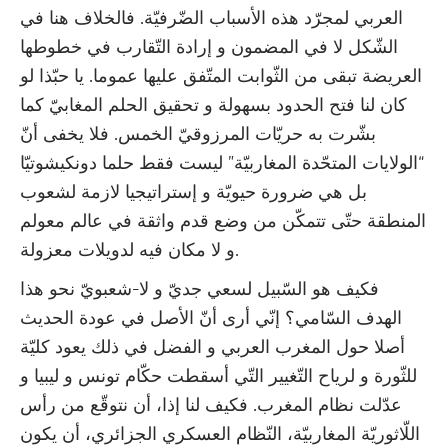
العربي لمجرّد هذه الأسباب الضّرفيّة. فالخلاف هنا في
الشّكل لا في المضمون و إرادة التّقارب في خطوطها
العريضة تبقى من الثّوابت المتّفق عليها عموما. يا حبّذا لو
كان لنا فتح الحدود بسهولة و تحقيق الحلم المغابيّ كما
بشّرت به حريّات المرزوقيّ الخمس. فلا يخفى أنّ
“الولايات المتحّدة المغاربيّة” ليست فقط حلما دونكيشوتيّا
بل هي ضرورة حيويّة و إستراتيجيا لازمة لشعوب
المنطقة حتّى تتمكّن من وضع قدم واثقة في عالم معولم
و لا مكان فيه لدويلات معزولة.
فكيف هو السّبيل لسعي جديّ و لا-شعبويّ نحو هذا
الهدف السّامي؟ إنّي أرى أنّ الأصل في عودة الحديث
أصلا حول المغرب العربي و الفضل في ذلك يعود كليّة
للثّورة و لرياح التّغيير التّي أسقطت حكّام تونس و ليبيا و
عدّلت نظام المغرب. فكيف لنا إذا، أن نتوقّع من رأس
اللّاثوريّة المغاربيّة، النّظام العسكري الجزائري، أن يكون