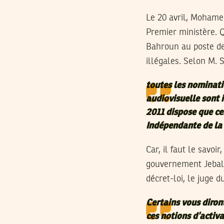
Le 20 avril, Mohamed
Premier ministère. Q
Bahroun au poste de
illégales. Selon M. 
toutes les nominat
audiovisuelle sont 
2011 dispose que ce
Indépendante de la
Car, il faut le savo
gouvernement Jebali
décret-loi, le juge d
Certains vous diront
ces notions d’activa