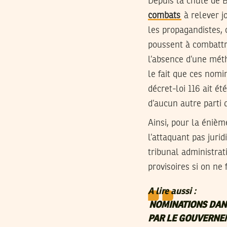
Depuis la chute de B
combats
à relever jo
les propagandistes, 
poussent à combattre
l’absence d’une méth
le fait que ces nomi
décret-loi 116 ait é
d’aucun autre parti d
Ainsi, pour la énièm
l’attaquant pas jur
tribunal administrat
provisoires si on ne 
A lire aussi :
NOMINATIONS DANS
PAR LE GOUVERNE