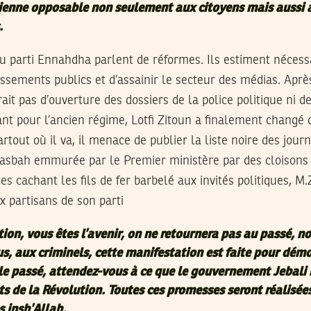
vienne opposable non seulement aux citoyens mais aussi 
.
u parti Ennahdha parlent de réformes. Ils estiment nécess
issements publics et d’assainir le secteur des médias. Aprè
ait pas d’ouverture des dossiers de la police politique ni d
lant pour l’ancien régime, Lotfi Zitoun a finalement changé d
rtout où il va, il menace de publier la liste noire des journ
Casbah emmurée par le Premier ministère par des cloisons 
es cachant les fils de fer barbelé aux invités politiques, M
 partisans de son parti
ion, vous êtes l’avenir, on ne retournera pas au passé, n
s, aux criminels, cette manifestation est faite pour dém
le passé, attendez-vous à ce que le gouvernement Jebali r
ts de la Révolution. Toutes ces promesses seront réalisée
s insh’Allah.