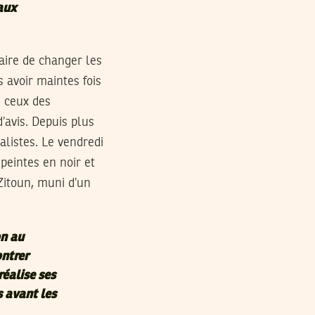
aux
aire de changer les
s avoir maintes fois
e ceux des
’avis. Depuis plus
alistes. Le vendredi
peintes en noir et
.Zitoun, muni d’un
on au
ontrer
éalise ses
s avant les