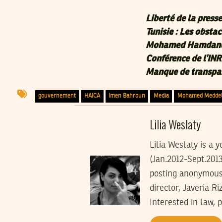
Liberté de la presse
Tunisie : Les obstac
Mohamed Hamdane, 
Conférence de l’INR
Manque de transpar
gouvernement
HAICA
Imen Bahroun
Media
Mohamed Medde
Lilia Weslaty
Lilia Weslaty is a
(Jan.2012-Sept.2013
posting anonymous 
director, Javeria R
Interested in law, 