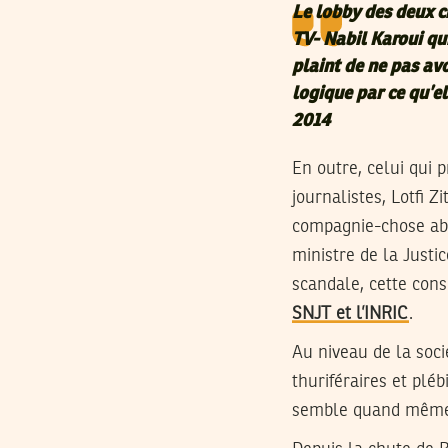
Le lobby des deux c
TV- Nabil Karoui qui
plaint de ne pas avo
logique par ce qu’e
2014
En outre, celui qui 
journalistes, Lotfi Z
compagnie-chose abs
ministre de la Justi
scandale, cette cons
SNJT et l’INRIC
.
Au niveau de la socié
thuriféraires et plé
semble quand même m