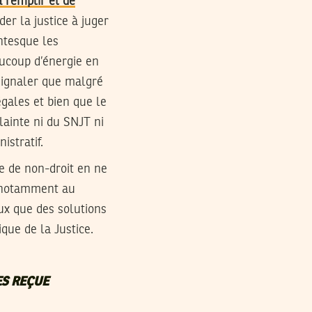
à remplir et de
der la justice à juger
ntesque les
aucoup d’énergie en
 signaler que malgré
égales et bien que le
lainte ni du SNJT ni
istratif.
me de non-droit en ne
, notamment au
eux que des solutions
ique de la Justice.
ES REÇUE