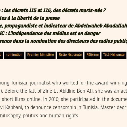
 : les décrets 115 et 116, des décrets morts-nés ?
les à la liberté de la presse
propagandiste et indicateur de Abdelwaheb Abadallah
IC : L’indépendance des médias est en danger
ence dans la nomination des directeurs des radios publi
b
nomination
Premier Ministère
Radio Nationale
Réforme
Télé Nationale
 young Tunisian journalist who worked for the award-winni
). Before the fall of Zine El Abidine Ben Ali, she was an act
short films online. In 2010, she participated in the docum
izvi Kabbani, to denounce censorship in Tunisia. Master degre
philosophy, politics and human rights.