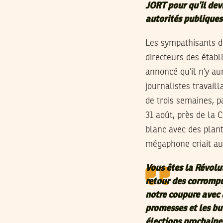
JORT pour qu’il de
autorités publiques
Les sympathisants d
directeurs des établ
annoncé qu’il n’y aur
journalistes travail
de trois semaines, pa
31 août, près de la 
blanc avec des plant
mégaphone criait aux
Vous êtes la Révolut
retour des corrompu
notre coupure avec 
promesses et les bu
élections prochaine