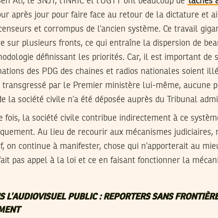
en Ali, le SNJT, l’INRIC et l’UGTT ont beaucoup de
tâches 
ur après jour pour faire face au retour de la dictature et ai
censeurs et corrompus de l’ancien système. Ce travail giga
 sur plusieurs fronts, ce qui entraîne la dispersion de be
odologie définissant les priorités. Car, il est important de
nations des PDG des chaines et radios nationales soient ill
té transgressé par le Premier ministère lui-même, aucune p
e la société civile n’a été déposée auprès du Tribunal admin
e fois, la société civile contribue indirectement à ce systè
idiquement. Au lieu de recourir aux mécanismes judiciaires
if, on continue à manifester, chose qui n’apporterait au mi
fait pas appel à la loi et ce en faisant fonctionner la mécan
 L’AUDIOVISUEL PUBLIC : REPORTERS SANS FRONTIÈR
MENT