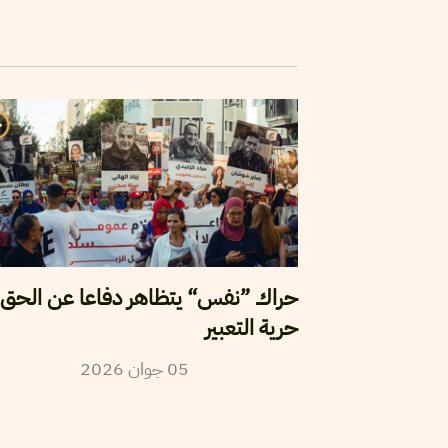
حراك ”نفس“ يتظاهر دفاعا عن الحق 
حرية التعبير
2026
جوان
05