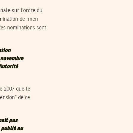
nale sur l’ordre du
omination de Imen
Ces nominations sont
ation
2 novembre
Autorité
de 2007 que le
ension” de ce
nait pas
t publié au