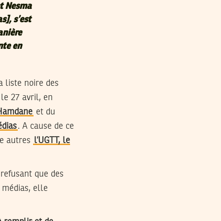
et Nesma
s], s’est
anière
nte en
 liste noire des
le 27 avril, en
Hamdane
et du
édias
. A cause de ce
re autres
l’UGTT, le
n refusant que des
 médias, elle