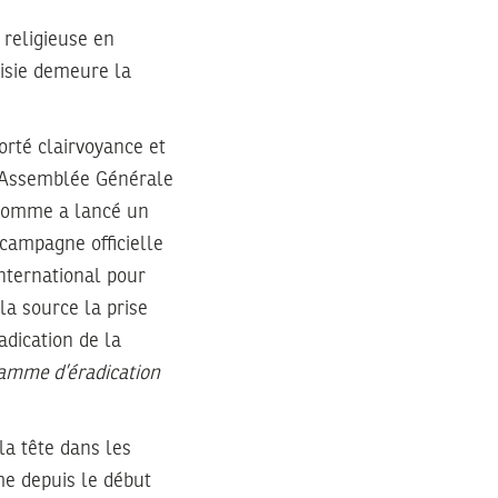
 religieuse en
nisie demeure la
rté clairvoyance et
l’Assemblée Générale
’homme a lancé un
campagne officielle
nternational pour
la source la prise
adication de la
amme d’éradication
la tête dans les
me depuis le début