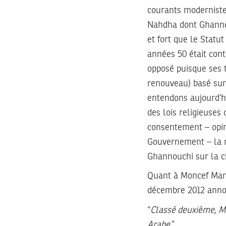
courants moderniste
Nahdha dont Ghannouc
et fort que le Statut
années 50 était cont
opposé puisque ses t
renouveau) basé sur 
entendons aujourd’hu
des lois religieuses
consentement – opin
Gouvernement – la ré
Ghannouchi sur la ch
Quant à Moncef Marzo
décembre 2012 annonç
“
Classé deuxième, M
Arabe”
.