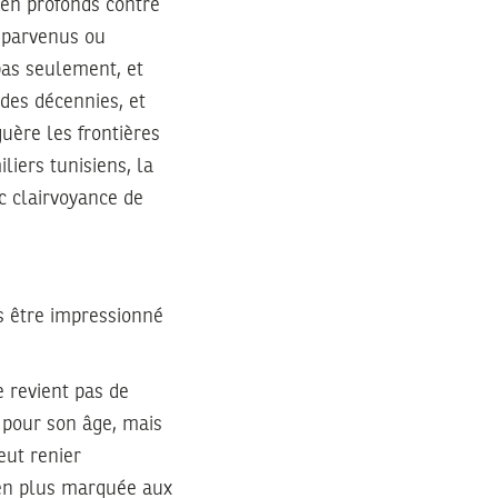
ien profonds contre
 parvenus ou
pas seulement, et
 des décennies, et
uère les frontières
liers tunisiens, la
ec clairvoyance de
s être impressionné
 revient pas de
 pour son âge, mais
eut renier
 en plus marquée aux