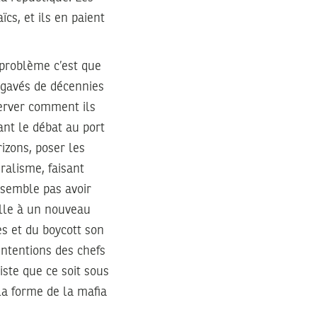
ïcs, et ils en paient
e problème c’est que
e gavés de décennies
server comment ils
ant le débat au port
rizons, poser les
éralisme, faisant
e semble pas avoir
elle à un nouveau
es et du boycott son
intentions des chefs
iste que ce soit sous
la forme de la mafia