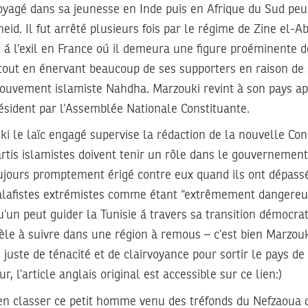
 voyagé dans sa jeunesse en Inde puis en Afrique du Sud pe
theid. Il fut arrêté plusieurs fois par le régime de Zine el-A
 á l’exil en France oú il demeura une figure proéminente de
 tout en énervant beaucoup de ses supporters en raison de 
vement islamiste Nahdha. Marzouki revint à son pays apr
résident par l’Assemblée Nationale Constituante.
 le laïc engagé supervise la rédaction de la nouvelle Consti
partis islamistes doivent tenir un rôle dans le gouvernement
oujours promptement érigé contre eux quand ils ont dépassé 
salafistes extrémistes comme étant “extrêmement dangereu
’un peut guider la Tunisie á travers sa transition démocrati
le à suivre dans une région à remous – c’est bien Marzouki
 juste de ténacité et de clairvoyance pour sortir le pays d
r, l’article anglais original est accessible sur ce lien:)
bien classer ce petit homme venu des tréfonds du Nefzaoua