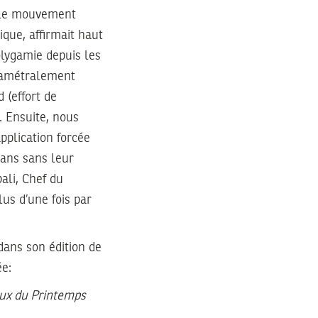
0 le mouvement
ique, affirmait haut
polygamie depuis les
diamétralement
 (effort de
. Ensuite, nous
pplication forcée
mans sans leur
ali, Chef du
us d’une fois par
dans son édition de
ée:
ux du Printemps