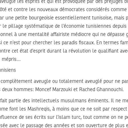
veugle les esprits et qui est provoquée par des préjugés b
 côté et contre les nouveaux démocrates considérés comme
r une petite bourgeoisie essentiellement tunisoise, mais 
ar le pillage systématique de l’économie tunisiennes depuis
ionnel à une mentalité affairiste médiocre qui ne dépasse g
si ce n’est pour chercher les paradis fiscaux. En termes fami
ntre cet état d’esprit durant la révolution le qualifiant av
re mépris…
unisiens
re complètement aveugle ou totalement aveuglé pour ne pa
es deux hommes: Moncef Marzouki et Rached Ghannouchi.
ait partie des intellectuels musulmans éminents. Il ne me
mme font les Mashreqis, à moins que ce ne soit par respect
influence de ses écrits sur l’islam turc, tout comme on ne p
ensée avec le passage des années et son ouverture de plus