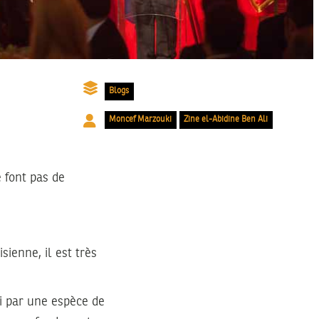
Blogs
Moncef Marzouki
Zine el-Abidine Ben Ali
 font pas de
sienne, il est très
si par une espèce de