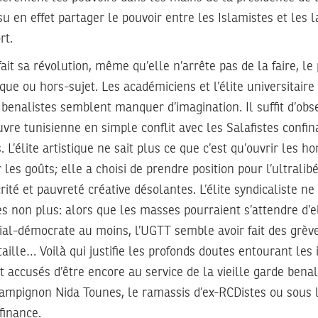
u en effet partager le pouvoir entre les Islamistes et les la
rt.
fait sa révolution, même qu’elle n’arrête pas de la faire, l
ique ou hors-sujet. Les académiciens et l’élite universitair
benalistes semblent manquer d’imagination. Il suffit d’ob
euvre tunisienne en simple conflit avec les Salafistes confin
 L’élite artistique ne sait plus ce que c’est qu’ouvrir les ho
r les goûts; elle a choisi de prendre position pour l’ultralib
ité et pauvreté créative désolantes. L’élite syndicaliste n
es non plus: alors que les masses pourraient s’attendre d’
cial-démocrate au moins, l’UGTT semble avoir fait des grèv
aille… Voilà qui justifie les profonds doutes entourant les 
t accusés d’être encore au service de la vieille garde benal
hampignon Nida Tounes, le ramassis d’ex-RCDistes ou sous 
 finance.