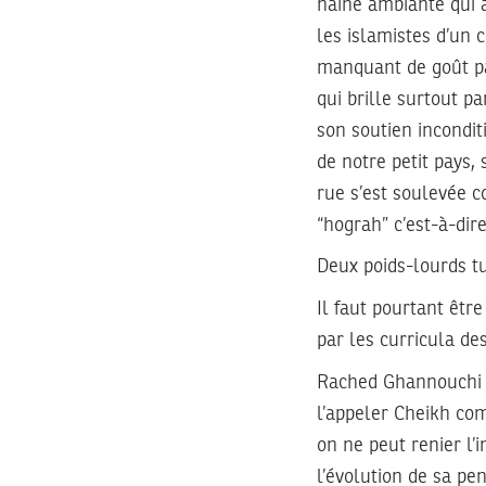
haine ambiante qui a
les islamistes d’un
manquant de goût pa
qui brille surtout p
son soutien incondit
de notre petit pays, 
rue s’est soulevée co
“hograh” c’est-à-di
Deux poids-lourds t
Il faut pourtant êt
par les curricula d
Rached Ghannouchi f
l’appeler Cheikh co
on ne peut renier l’
l’évolution de sa p