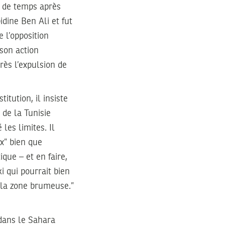
u de temps après
bidine Ben Ali et fut
 l’opposition
son action
ès l’expulsion de
tution, il insiste
 de la Tunisie
les limites. Il
x” bien que
que – et en faire,
 qui pourrait bien
e la zone brumeuse.”
 dans le Sahara