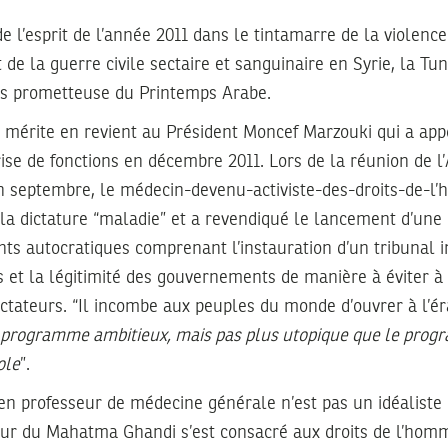
e l’esprit de l’année 2011 dans le tintamarre de la violence
t de la guerre civile sectaire et sanguinaire en Syrie, la Tu
us prometteuse du Printemps Arabe.
 mérite en revient au Président Moncef Marzouki qui a appo
rise de fonctions en décembre 2011. Lors de la réunion de 
n septembre, le médecin-devenu-activiste-des-droits-de-l
la dictature “maladie” et a revendiqué le lancement d’une 
ts autocratiques comprenant l’instauration d’un tribunal i
ns et la légitimité des gouvernements de manière à éviter à 
ictateurs. “Il incombe aux peuples du monde d’ouvrer à l’ér
programme ambitieux, mais pas plus utopique que le progr
ole
”.
en professeur de médecine générale n’est pas un idéaliste 
teur du Mahatma Ghandi s’est consacré aux droits de l’hom