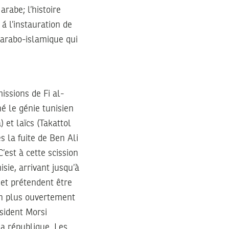
rabe; l’histoire
 á l’instauration de
arabo-islamique qui
ssions de Fi al-
é le génie tunisien
 et laïcs (Takattol
s la fuite de Ben Ali
C’est à cette scission
sie, arrivant jusqu’à
 et prétendent être
 en plus ouvertement
sident Morsi
a république. Les