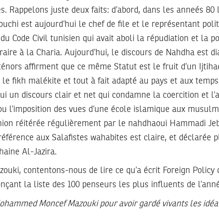
s. Rappelons juste deux faits: d’abord, dans les anneés 8
hi est aujourd’hui le chef de file et le représentant polit
 du Code Civil tunisien qui avait aboli la répudiation et la 
raire à la Charia. Aujourd’hui, le discours de Nahdha est 
énors affirment que ce même Statut est le fruit d’un Ijtihad
le fikh malékite et tout à fait adapté au pays et aux temps
i un discours clair et net qui condamne la coercition et l’a
 ou l’imposition des vues d’une école islamique aux musul
ion réitérée régulièrement par le nahdhaoui Hammadi Jeb
férence aux Salafistes wahabites est claire, et déclarée pl
aine Al-Jazira.
uki, contentons-nous de lire ce qu’a écrit Foreign Policy 
ant la liste des 100 penseurs les plus influents de l’ann
ohammed Moncef Mazouki pour avoir gardé vivants les idéa