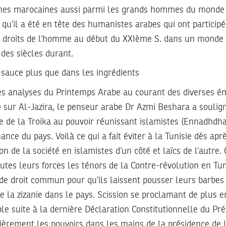
gines marocaines aussi parmi les grands hommes du monde a
 qu’il a été en tête des humanistes arabes qui ont participé
s droits de l’homme au début du XXIème S. dans un monde 
 des siècles durant.
 sauce plus que dans les ingrédients
 analyses du Printemps Arabe au courant des diverses émi
sur Al-Jazira, le penseur arabe Dr Azmi Beshara a soulign
 de la Troika au pouvoir réunissant islamistes (Ennadhdha)
nce du pays. Voilà ce qui a fait éviter à la Tunisie dès aprè
n de la société en islamistes d’un côté et laïcs de l’autre. 
outes leurs forces les ténors de la Contre-révolution en Tuni
de droit commun pour qu’ils laissent pousser leurs barbes
re la zizanie dans le pays. Scission se proclamant de plus
e suite à la dernière Déclaration Constitutionnelle du Pré
èrement les pouvoirs dans les mains de la présidence de l