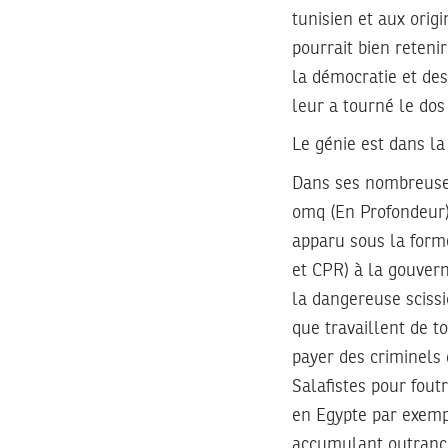
tunisien et aux ori
pourrait bien retenir
la démocratie et de
leur a tourné le dos
Le génie est dans la
Dans ses nombreuses
omq (En Profondeur) 
apparu sous la forme
et CPR) à la gouverna
la dangereuse scissio
que travaillent de t
payer des criminels 
Salafistes pour fout
en Egypte par exempl
accumulant outranci